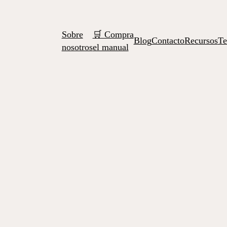
Sobre
🛒 Compra
Blog
Contacto
Recursos
Te
nosotros
el manual