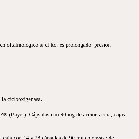
 oftalmológico si el tto. es prolongado; presión
 la ciclooxigenasa.
LP® (Bayer). Cápsulas con 90 mg de acemetacina, cajas
, caja con 14 y 28 cápsulas de 90 mg en envase de