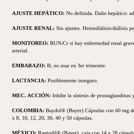
AJUSTE HEPÁTICO:
No definida. Daño hepático: ad
AJUSTE RENAL:
Sin ajustes. Hemodiálisis/diálisis p
MONITOREO:
BUN/Cr si hay enfermedad renal grave o
arterial.
EMBARAZO:
B; no usar en 3er trimestre.
LACTANCIA:
Posiblemente inseguro.
MEC. ACCIÓN:
Inhibe la síntesis de prostaglandinas 
COLOMBIA:
Baydol® (Bayer) Cápsulas con 60 mg de 
x 8, 10, 12, 20, 30, 40 y 50 cápsulas.
MÉXICO:
Rantudil® (Bayer), caja con 14 y 28 cápsul