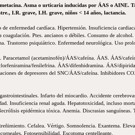
metacina. Asma o urticaria inducidas por ÁAS o AINE. Trí
re., I.R. grave, I.H. grave, niños < 14 años, lactancia.
de enfermedad cardíaca. Hipertensión. Insuficiencia cardiaca
 la coagulación. Ptes. ancianos o débiles. Consumo de alcoho
ma. Trastorno psiquiátrico. Enfermedad neurológica. Uso pro
 Paracetamol (acetaminofén)/ÁAS/cafeína. ÁAS. ÁAS/cafeín
lorfeniramina/fenilefrina. ÁAS/difenhidramina. ÁAS/dipirid
aciones de depresores del SNC/ÁAS/cafeína. Inhibidores CO
strointestinales. Infarto del miocardio. Accidente cerebrova
idad. Insuficiencia renal aguda. Hepatotoxicidad, incluso mor
ecrólisis epidérmica tóxica. Anemia. Discrasias sanguíneas. 
reñimiento. Cefalea. Vértigo. Somnolencia. Exantema. Elevac
corneales. Fotosensibilidad. Escotoma centelleante.