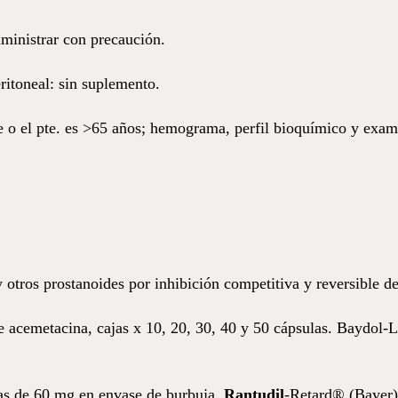
ministrar con precaución.
eritoneal: sin suplemento.
 el pte. es >65 años; hemograma, perfil bioquímico y examen
y otros prostanoides por inhibición competitiva y reversible de
acemetacina, cajas x 10, 20, 30, 40 y 50 cápsulas. Baydol-
as de 60 mg en envase de burbuja.
Rantudil
-Retard® (Bayer)