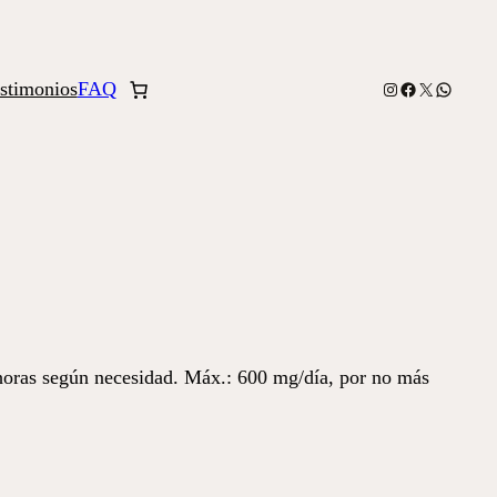
stimonios
FAQ
Instagram
Facebook
X
WhatsA
oras según necesidad. Máx.: 600 mg/día, por no más