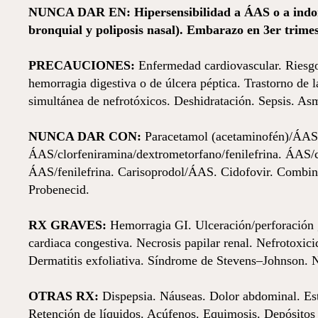
NUNCA DAR EN:
Hipersensibilidad a ÁAS o a indo
bronquial y poliposis nasal). Embarazo en 3er trimest
PRECAUCIONES:
Enfermedad cardiovascular. Riesgo 
hemorragia digestiva o de úlcera péptica. Trastorno de
simultánea de nefrotóxicos. Deshidratación. Sepsis. As
NUNCA DAR CON:
Paracetamol (acetaminofén)/ÁAS.
ÁAS/clorfeniramina/dextrometorfano/fenilefrina. ÁAS/c
ÁAS/fenilefrina. Carisoprodol/ÁAS. Cidofovir. Combin
Probenecid.
RX GRAVES:
Hemorragia GI. Ulceración/perforación ga
cardiaca congestiva. Necrosis papilar renal. Nefrotoxic
Dermatitis exfoliativa. Síndrome de Stevens–Johnson. N
OTRAS RX:
Dispepsia. Náuseas. Dolor abdominal. Est
Retención de líquidos. Acúfenos. Equimosis. Depósitos 