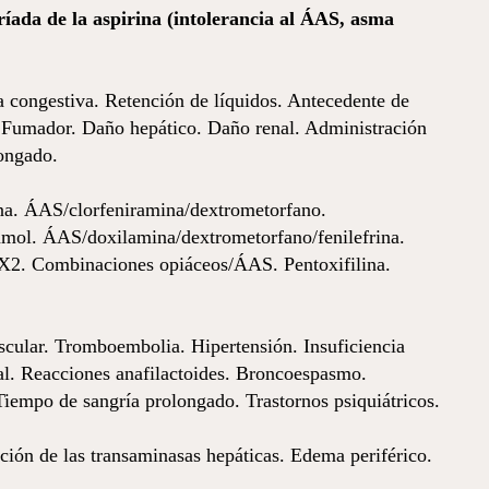
ada de la aspirina (intolerancia al ÁAS, asma
 congestiva. Retención de líquidos. Antecedente de
l. Fumador. Daño hepático. Daño renal. Administración
longado.
a. ÁAS/clorfeniramina/dextrometorfano.
amol. ÁAS/doxilamina/dextrometorfano/fenilefrina.
X2. Combinaciones opiáceos/ÁAS. Pentoxifilina.
scular. Tromboembolia. Hipertensión. Insuficiencia
tal. Reacciones anafilactoides. Broncoespasmo.
Tiempo de sangría prolongado. Trastornos psiquiátricos.
ión de las transaminasas hepáticas. Edema periférico.