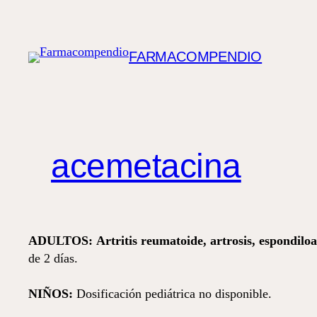
Saltar
al
contenido
FARMACOMPENDIO
acemetacina
ADULTOS:
Artritis reumatoide, artrosis, espondiloa
de 2 días.
NIÑOS:
Dosificación pediátrica no disponible.