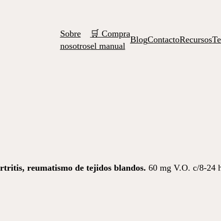
Sobre
🛒 Compra
Blog
Contacto
Recursos
Te
nosotros
el manual
rtritis, reumatismo de tejidos blandos.
60 mg V.O. c/8-24 h