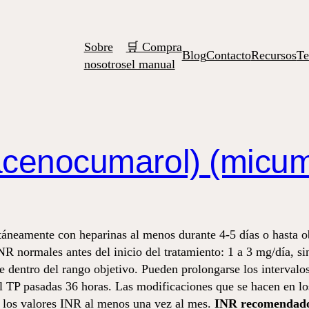
Sobre
🛒 Compra
Blog
Contacto
Recursos
Te
nosotros
el manual
acenocumarol) (micu
áneamente con heparinas al menos durante 4-5 días o hasta o
 normales antes del inicio del tratamiento: 1 a 3 mg/día, si
e dentro del rango objetivo. Pueden prolongarse los intervalos
l TP pasadas 36 horas. Las modificaciones que se hacen en los
a los valores INR al menos una vez al mes.
INR recomendado