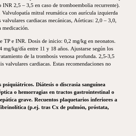
(o INR 2,5 – 3,5 en caso de tromboembolia recurrente).
. Valvulopatía mitral reumática con aurícula izquierda
s valvulares cardiacas mecánicas, Aórticas: 2,0 – 3,0,
la medicación.
e TP e INR. Dosis de inicio: 0,2 mg/kg en neonatos.
4 mg/kg/día entre 11 y 18 años. Ajustarse según los
ratamiento de la trombosis venosa profunda. 2,5-3,5
sis valvulares cardiacas. Estas recomendaciones no
 psiquiátricos. Diátesis o discrasia sanguínea
ptica o hemorragias en tractos gastrointestinal o
hepática grave. Recuentos plaquetarios inferiores a
brinolítica (p.ej. tras Cx de pulmón, próstata,