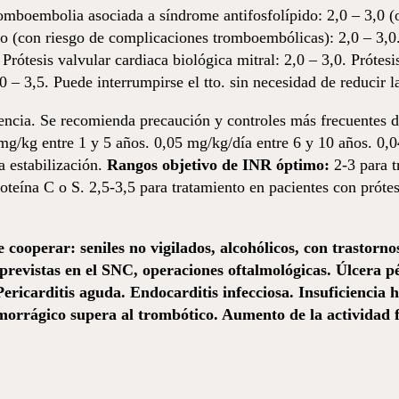
romboembolia asociada a síndrome antifosfolípido: 2,0 – 3,0 
dio (con riesgo de complicaciones tromboembólicas): 2,0 – 3,0
Prótesis valvular cardiaca biológica mitral: 2,0 – 3,0. Prótesi
0 – 3,5. Puede interrumpirse el tto. sin necesidad de reducir 
encia. Se recomienda precaución y controles más frecuentes d
mg/kg entre 1 y 5 años. 0,05 mg/kg/día entre 6 y 10 años. 0,0
a estabilización.
Rangos objetivo de INR óptimo:
2-3 para t
roteína C o S. 2,5-3,5 para tratamiento en pacientes con próte
cooperar: seniles no vigilados, alcohólicos, con trastornos
previstas en el SNC, operaciones oftalmológicas. Úlcera pé
Pericarditis aguda. Endocarditis infecciosa. Insuficiencia 
morrágico supera al trombótico. Aumento de la actividad fi