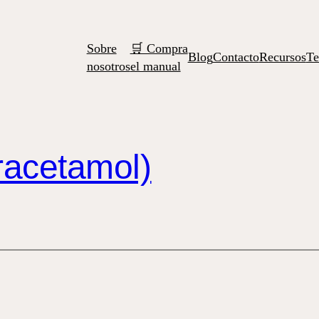
Sobre
🛒 Compra
Blog
Contacto
Recursos
Te
nosotros
el manual
racetamol)