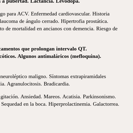
ta a pubertad. Lactancia. Levodopa.
esgo para ACV. Enfermedad cardiovascular. Historia
laucoma de ángulo cerrado. Hipertrofia prostática.
to de mortalidad en ancianos con demencia. Riesgo de
camentos que prolongan intervalo QT.
icóticos. Algunos antimaláricos (mefloquina).
 neuroléptico maligno. Síntomas extrapiramidales
a. Agranulocitosis. Bradicardia.
gitación. Ansiedad. Mareos. Acatisia. Parkinsonismo.
 Sequedad en la boca. Hiperprolactinemia. Galactorrea.