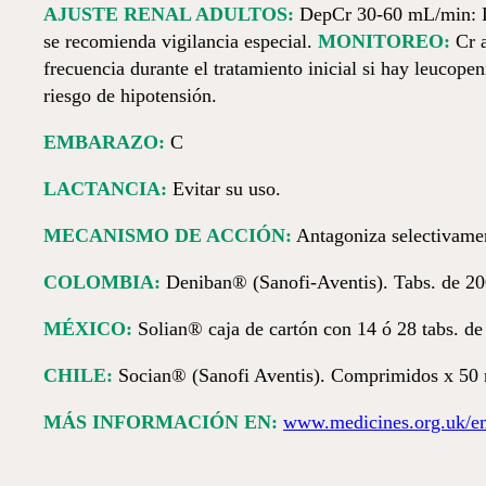
AJUSTE RENAL ADULTOS:
DepCr 30-60 mL/min: Da
se recomienda vigilancia especial.
MONITOREO:
Cr a
frecuencia durante el tratamiento inicial si hay leucop
riesgo de hipotensión.
EMBARAZO:
C
LACTANCIA:
Evitar su uso.
MECANISMO DE ACCIÓN:
Antagoniza selectivame
COLOMBIA:
Deniban® (Sanofi-Aventis). Tabs. de 200
MÉXICO:
Solian® caja de cartón con 14 ó 28 tabs. de
CHILE:
Socian® (Sanofi Aventis). Comprimidos x 50 
MÁS INFORMACIÓN EN:
www.medicines.org.uk/e