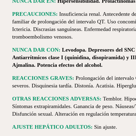
NUNCA DAR EN:
Hiper­sen­si­bi­lidad. Prolactino
PRECAUCIONES:
Insuficiencia renal. Antecedente d
familiar de prolongación del intervalo QT. Uso concomit
Ictericia. Discrasias sanguíneas. Enfermedad respiratori
tromboembolismo venosos.
NUNCA DAR CON:
Levodopa. Depresores del SNC 
Antiarrítmicos clase I (quinidina, disopiramida) y II
Ajmalina. Potencia efectos del alcohol.
REACCIONES GRAVES:
Prolongación del intervalo 
severos. Disquinesia tardía. Distonía. Acatisia. Hiperg
OTRAS REACCIONES ADVERSAS:
Temblor. Hipoq
Síntomas extrapiramidales. Ganancia de peso. Náuseas/
Disfunción sexual. Alteración en regulación temperatura
AJUSTE HEPÁTICO ADULTOS:
Sin ajuste.