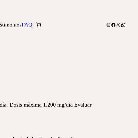
stimonios
FAQ
Instagram
Facebook
X
WhatsA
l día. Dosis máxima 1.200 mg/día Evaluar