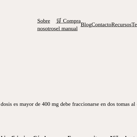
Sobre
🛒 Compra
Blog
Contacto
Recursos
Te
nosotros
el manual
a dosis es mayor de 400 mg debe fraccionarse en dos tomas a