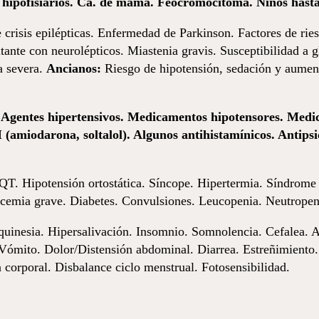
mas hipofisiarios. Cá. de mama. Feocromocitoma. Niños has
e crisis epilépticas. Enfermedad de Parkinson. Factores de ri
ante con neurolépticos. Miastenia gravis. Susceptibilidad a g
a severa.
Ancianos:
Riesgo de hipotensión, sedación y aumen
Agentes hipertensivos. Medicamentos hipotensores. Medi
I (amiodarona, soltalol). Algunos antihistamínicos. Antips
QT. Hipotensión ortostática. Síncope. Hipertermia. Síndrome
lucemia grave. Diabetes. Convulsiones. Leucopenia. Neutropeni
uinesia. Hipersalivación. Insomnio. Somnolencia. Cefalea. A
Vómito. Dolor/Distensión abdominal. Diarrea. Estreñimiento.
 corporal. Disbalance ciclo menstrual. Fotosensibilidad.