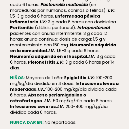
cada 6 horas.
Pasteurella multocida
(en
mordeduras por humanos, caninos o felinos).
I.V.
:
1,5-3 g cada 6 horas.
Enfermedad pélvica
inflamatoria.
I.V.
: 3 g cada 6 horas con doxiciclina.
Peritonitis
(diálisis peritoneal).
Intraperitoneal
:
pacientes con anuria intermitente: 3 g cada 12
horas; anuria continua: dosis de carga: 1,5 g y
mantenimiento con 150 mg.
Neumonía adquirida
en la comunidad.
I.V.
: 1,5-3 g cada 6 horas.
Neumonía adquirida en el hospital.
I.V.
: 3 g cada
6 horas.
Pielonefritis.
I.V.
: 3 g cada 6 horas por 14
días.
NIÑOS:
Mayores de 1 año:
Epiglotitis.
I.V.
: 100-200
mg/kg/día dividido en 4 dosis.
Infecciones leves a
moderadas.
I.V.:
100-200 mg/kg/día dividido cada
6 horas.
Absceso periamigdalino o
retrofaríngeo.
I.V.
: 50 mg/kg/día cada 6 horas.
Infecciones severas.
I.V.
: 200-400 mg/kg/día
dividido cada 6 horas.
NUNCA DAR EN:
No reportadas.