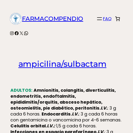
Saltar
al
FARMACOMPENDIO
FAQ
contenido
Instagram
Facebook
X
WhatsApp
ampicilina/sulbactam
ADULTOS:
Amnionitis, colangitis, diverticulitis,
endometritis, endoftalmitis,
epididimitis/orquitis, absceso hepático,
osteomielitis, pie diabético, peritonitis.
I.V.
: 3 g
cada 6 horas.
Endocarditis.
I.V.
: 3 g cada 6 horas
con gentamicina o vancomicina por 4-6 semanas.
Celulitis orbital.
I.V.:
1,5 g cada 6 horas.
Infecciones en espacio parafaríngeo.
I.V.
: 3 g