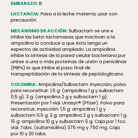
EMBARAZO:
B
LACTANCIA:
Pasa a la leche materna; usar con
precaución.
MECANISMO DE ACCIÓN:
Sulbactam se une e
inhibe las beta-lactamasas que inactivan a la
ampicilina lo conduce a que ésta tenga un
espectro de actividad ampliado. La ampicilina
inhibe la síntesis de la pared celular bacteriana por
unirse a una o más proteínas de unión a penicilinas
(PBPs) lo que inhibe el paso final de
transpeptidación de la síntesis de peptidoglicano.
COLOMBIA:
Ampicilina/Sulbactam. Inyección, polvo
para reconstituir: 1,5 g: (ampicilina 1 g y sulbactam
0,5 g). 3 g: (ampicilina 2 g y sulbactam 1 g).
Presentación por 1 vial. Unasyn® (Pfizer). Polvo para
reconstruir, inyección: 1,5 g: ampicilina 1 g y
sulbactam 0,5 g. 3 g: ampicilina 2 g y sulbactam 1 g.
15 g: ampicilina 10 g y sulbactam 5 g. Caja por 1 fco.
vial. Tabs. (sultamicilina) 375 mg y 750 mg. Caja
por 10 y 20 tabs.