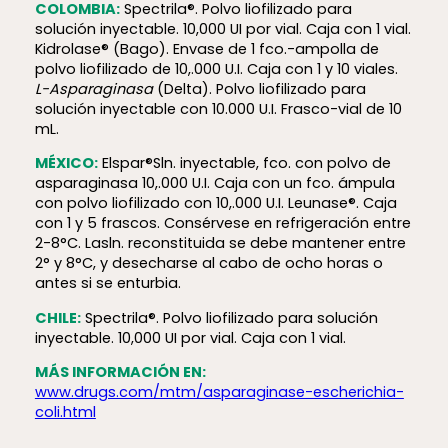
COLOMBIA:
Spectrila®. Polvo liofilizado para
solución inyectable. 10,000 UI por vial. Caja con 1 vial.
Kidrolase® (Bago). Envase de 1 fco.-ampolla de
polvo liofilizado de 10,.000 U.I. Caja con 1 y 10 viales.
L-Asparaginasa
(Delta). Polvo liofilizado para
solución inyectable con 10.000 U.I. Frasco-vial de 10
mL.
MÉXICO:
Elspar®Sln. inyectable, fco. con polvo de
asparaginasa 10,.000 U.I. Caja con un fco. ámpula
con polvo liofilizado con 10,.000 U.I. Leunase®. Caja
con 1 y 5 frascos. Consérvese en refrigeración entre
2-8°C. Lasln. reconstituida se debe mantener entre
2° y 8°C, y desecharse al cabo de ocho horas o
antes si se enturbia.
CHILE:
Spectrila®. Polvo liofilizado para solución
inyectable. 10,000 UI por vial. Caja con 1 vial.
MÁS INFORMACIÓN EN:
www.drugs.com/mtm/asparaginase-escherichia-
coli.html