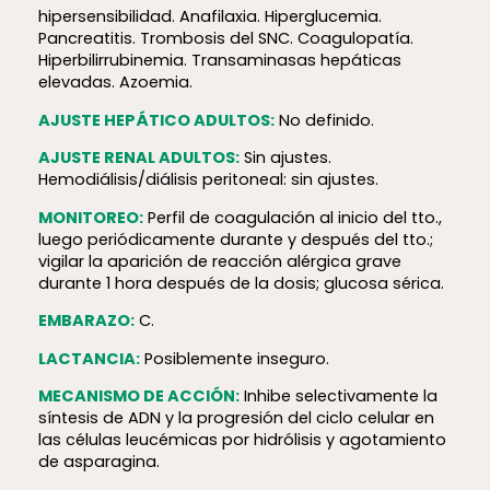
hiper­sen­si­bi­lidad. Anafilaxia. Hiperglucemia.
Pancreatitis. Trombosis del SNC. Coagulopatía.
Hiperbilirrubinemia. Transaminasas hepáticas
elevadas. Azoemia.
AJUSTE HEPÁTICO ADULTOS:
No definido.
AJUSTE RENAL ADULTOS:
Sin ajustes.
Hemodiálisis/diálisis peritoneal: sin ajustes.
MONITOREO:
Perfil de coagulación al inicio del tto.,
luego periódicamente durante y después del tto.;
vigilar la aparición de reacción alérgica grave
durante 1 hora después de la dosis; glucosa sérica.
EMBARAZO:
C.
LACTANCIA:
Posiblemente inseguro.
MECANISMO DE ACCIÓN:
Inhibe selectivamente la
síntesis de ADN y la progresión del ciclo celular en
las células leucémicas por hidrólisis y agotamiento
de asparagina.