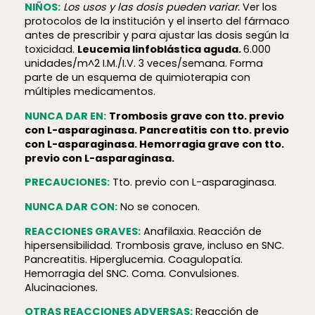
NIÑOS:
Los usos y las dosis pueden variar.
Ver los
protocolos de la institución y el inserto del fármaco
antes de prescribir y para ajustar las dosis según la
toxicidad.
Leucemia linfoblástica aguda.
6.000
unidades/m^2 I.M./I.V. 3 veces/semana. Forma
parte de un esquema de quimioterapia con
múltiples medicamentos.
NUNCA DAR EN:
Trombosis grave con tto. previo
con L-asparaginasa. Pancreatitis con tto. previo
con L-asparaginasa. Hemorragia grave con tto.
previo con L-asparaginasa.
PRECAUCIONES:
Tto. previo con L-asparaginasa.
NUNCA DAR CON:
No se conocen.
REACCIONES GRAVES:
Anafilaxia. Reacción de
hiper­sen­si­bi­lidad. Trombosis grave, incluso en SNC.
Pancreatitis. Hiperglucemia. Coagulopatía.
Hemorragia del SNC. Coma. Convulsiones.
Alucinaciones.
OTRAS REACCIONES ADVERSAS:
Reacción de