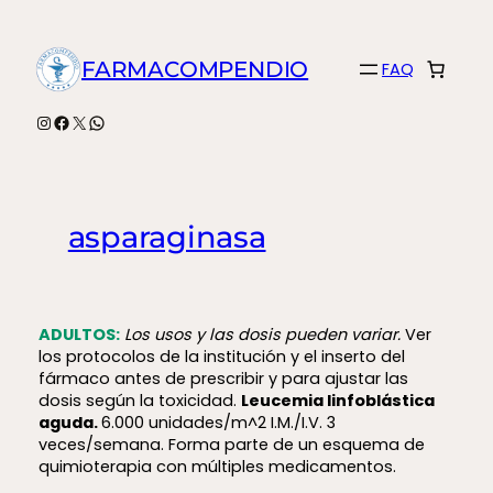
Saltar
al
FARMACOMPENDIO
FAQ
contenido
Instagram
Facebook
X
WhatsApp
asparaginasa
ADULTOS:
Los usos y las dosis pueden variar.
Ver
los protocolos de la institución y el inserto del
fármaco antes de prescribir y para ajustar las
dosis según la toxicidad.
Leucemia linfoblástica
aguda.
6.000 unidades/m^2 I.M./I.V. 3
veces/semana. Forma parte de un esquema de
quimioterapia con múltiples medicamentos.