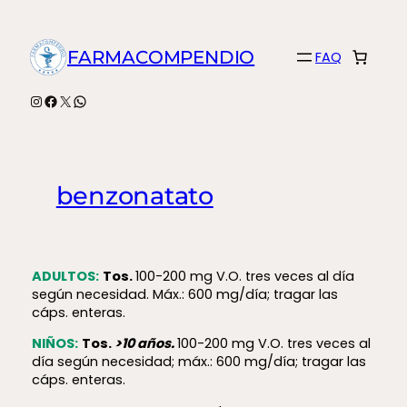
Saltar
al
FARMACOMPENDIO
FAQ
contenido
Instagram
Facebook
X
WhatsApp
benzonatato
ADULTOS:
Tos.
100-200 mg V.O. tres veces al día
según necesidad. Máx.: 600 mg/día; tragar las
cáps. enteras.
NIÑOS:
Tos.
>10 años.
100-200 mg V.O. tres veces al
día según necesidad; máx.: 600 mg/día; tragar las
cáps. enteras.