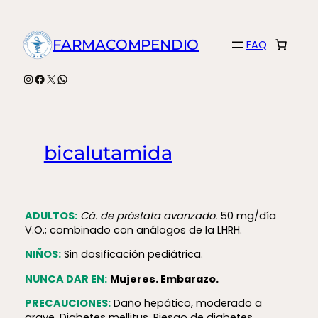
Saltar
al
FARMACOMPENDIO
FAQ
contenido
Instagram
Facebook
X
WhatsApp
bicalutamida
ADULTOS:
Cá. de próstata avanzado.
50 mg/día
V.O.; combinado con análogos de la LHRH.
NIÑOS:
Sin dosificación pediátrica.
NUNCA DAR EN:
Mujeres. Embarazo.
PRECAUCIONES:
Daño hepático, moderado a
grave. Diabetes mellitus. Riesgo de diabetes.