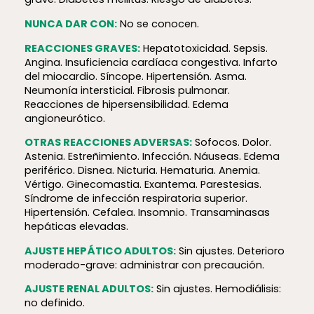
NUNCA DAR CON:
No se conocen.
REACCIONES GRAVES:
Hepatotoxicidad. Sepsis.
Angina. Insuficiencia cardíaca congestiva. Infarto
del miocardio. Síncope. Hipertensión. Asma.
Neumonía intersticial. Fibrosis pulmonar.
Reacciones de hiper­sen­si­bi­lidad. Edema
angioneurótico.
OTRAS REACCIONES ADVERSAS:
Sofocos. Dolor.
Astenia. Estreñimiento. Infección. Náuseas. Edema
periférico. Disnea. Nicturia. Hematuria. Anemia.
Vértigo. Ginecomastia. Exantema. Parestesias.
Síndrome de infección respiratoria superior.
Hipertensión. Cefalea. Insomnio. Transaminasas
hepáticas elevadas.
AJUSTE HEPÁTICO ADULTOS:
Sin ajustes. Deterioro
moderado-grave: administrar con precaución.
AJUSTE RENAL ADULTOS:
Sin ajustes. Hemodiálisis:
no definido.