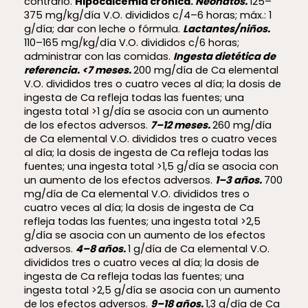
contrario.
Hipocalcemia crónica.
Neonatos.
125–
375 mg/kg/día V.O. divididos c/4–6 horas; máx.: 1
g/día; dar con leche o fórmula.
Lactantes/niños.
110–165 mg/kg/día V.O. divididos c/6 horas;
administrar con las comidas.
Ingesta dietética de
referencia. <7 meses.
200 mg/día de Ca elemental
V.O. divididos tres o cuatro veces al día; la dosis de
ingesta de Ca refleja todas las fuentes; una
ingesta total >1 g/día se asocia con un aumento
de los efectos adversos.
7–12 meses.
260 mg/día
de Ca elemental V.O. divididos tres o cuatro veces
al día; la dosis de ingesta de Ca refleja todas las
fuentes; una ingesta total >1,5 g/día se asocia con
un aumento de los efectos adversos.
1–3 años.
700
mg/día de Ca elemental V.O. divididos tres o
cuatro veces al día; la dosis de ingesta de Ca
refleja todas las fuentes; una ingesta total >2,5
g/día se asocia con un aumento de los efectos
adversos.
4–8 años.
1 g/día de Ca elemental V.O.
divididos tres o cuatro veces al día; la dosis de
ingesta de Ca refleja todas las fuentes; una
ingesta total >2,5 g/día se asocia con un aumento
de los efectos adversos.
9–18 años.
1,3 g/día de Ca