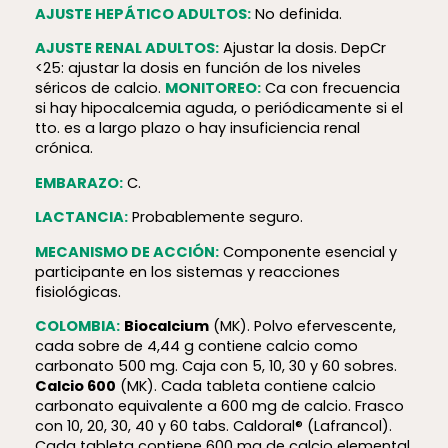
AJUSTE HEPÁTICO ADULTOS:
No definida.
AJUSTE RENAL ADULTOS:
Ajustar la dosis. DepCr
<25: ajustar la dosis en función de los niveles
séricos de calcio.
MONITOREO:
Ca con frecuencia
si hay hipocalcemia aguda, o periódicamente si el
tto. es a largo plazo o hay insuficiencia renal
crónica.
EMBARAZO:
C.
LACTANCIA:
Probablemente seguro.
MECANISMO DE ACCIÓN:
Componente esencial y
participante en los sistemas y reacciones
fisiológicas.
COLOMBIA:
Biocalcium
(MK). Polvo efervescente,
cada sobre de 4,44 g contiene calcio como
carbonato 500 mg. Caja con 5, 10, 30 y 60 sobres.
Calcio 600
(MK). Cada tableta contiene calcio
carbonato equivalente a 600 mg de calcio. Frasco
con 10, 20, 30, 40 y 60 tabs. Caldoral® (Lafrancol).
Cada tableta contiene 600 mg de calcio elemental.