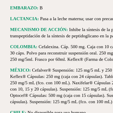
EMBARAZO:
B
LACTANCIA:
Pasa a la leche materna; usar con preca
MECANISMO DE ACCIÓN:
Inhibe la síntesis de la 
transpeptidación de la síntesis de peptidoglicano en la p
COLOMBIA:
Cefalexina. Cáp. 500 mg. Caja con 10 cá
30 cáps. Polvo para reconstruir suspensión oral. 250 
250 mg/5ml. Frasco por 60ml. Keflex® (Farma de Colo
MÉXICO:
Cefalver® Suspensión: 125 mg/5 mL y 250 mg
Keflex® Cápsulas: 250 mg (caja con 24 cápsulas). Table
250 mg/5 mL (fco. con 100 mL). Naxifelar® Cápsulas 2
con 10, 15 y 20 cápsulas). Suspensión: 125 mg/5 mL (fc
Optocef® Cápsulas: 500 mg (caja con 15 cápsulas). Su
cápsulas). Suspensión: 125 mg/5 mL (fco. con 100 mL)
CHILE:
No disponible para uso humano.