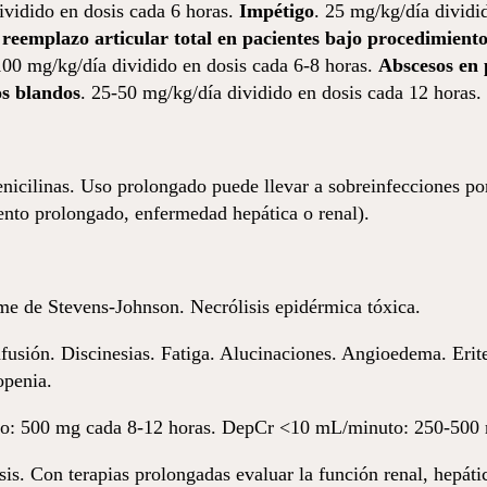
ividido en dosis cada 6 horas.
Impétigo
. 25 mg/kg/día dividi
n reemplazo articular total en pacientes bajo procedimien
100 mg/kg/día dividido en dosis cada 6-8 horas.
Abscesos en 
os blandos
. 25-50 mg/kg/día dividido en dosis cada 12 horas.
 penicilinas. Uso prolongado puede llevar a sobreinfecciones
ento prolongado, enfermedad hepática o renal).
rome de Stevens-Johnson. Necrólisis epidérmica tóxica.
usión. Discinesias. Fatiga. Alucinaciones. Angioedema. Erit
openia.
: 500 mg cada 8-12 horas. DepCr <10 mL/minuto: 250-500 
sis. Con terapias prolongadas evaluar la función renal, hepát