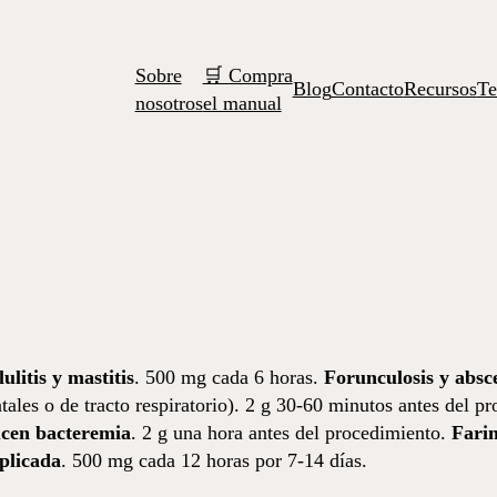
Sobre
🛒 Compra
Blog
Contacto
Recursos
Te
nosotros
el manual
ulitis y mastitis
. 500 mg cada 6 horas.
Forunculosis y absce
tales o de tracto respiratorio). 2 g 30-60 minutos antes del p
ucen bacteremia
. 2 g una hora antes del procedimiento.
Farin
plicada
. 500 mg cada 12 horas por 7-14 días.