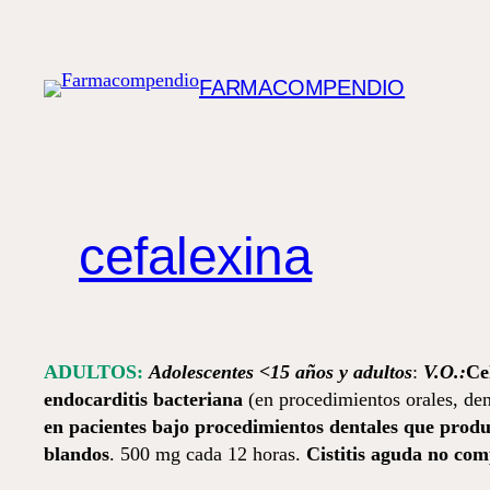
Saltar
al
contenido
FARMACOMPENDIO
cefalexina
ADULTOS:
Adolescentes <15 años y adultos
:
V.O.:
Cel
endocarditis bacteriana
(en procedimientos orales, den
en pacientes bajo procedimientos dentales que prod
blandos
. 500 mg cada 12 horas.
Cistitis aguda no com