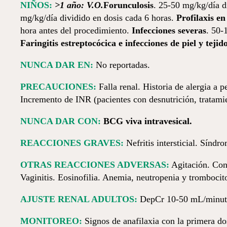
NIÑOS:
>1 año: V.O.
Forunculosis
. 25-50 mg/kg/día d
mg/kg/día dividido en dosis cada 6 horas.
Profilaxis e
hora antes del procedimiento.
Infecciones severas
. 50-
Faringitis estreptocócica e infecciones de piel y tejid
NUNCA DAR EN:
No reportadas.
PRECAUCIONES:
Falla renal. Historia de alergia a
Incremento de INR (pacientes con desnutrición, tratami
NUNCA DAR CON:
BCG viva intravesical.
REACCIONES GRAVES:
Nefritis intersticial. Sínd
OTRAS REACCIONES ADVERSAS:
Agitación. Conf
Vaginitis. Eosinofilia. Anemia, neutropenia y trombocit
AJUSTE RENAL ADULTOS:
DepCr 10-50 mL/minuto
MONITOREO:
Signos de anafilaxia con la primera do