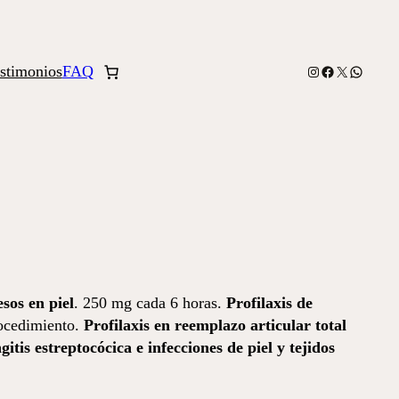
stimonios
FAQ
Instagram
Facebook
X
WhatsA
sos en piel
. 250 mg cada 6 horas.
Profilaxis de
rocedimiento.
Profilaxis en reemplazo articular total
gitis estreptocócica e infecciones de piel y tejidos