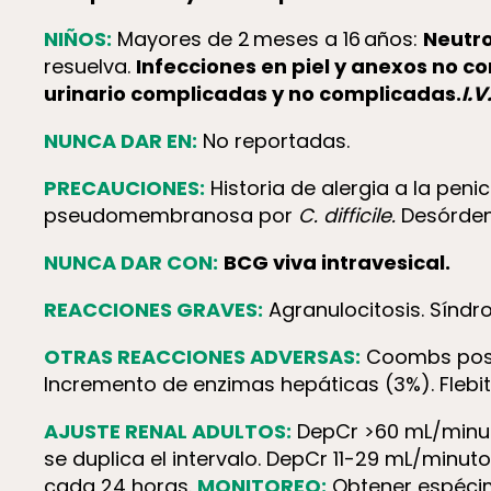
NIÑOS:
Mayores de 2 meses a 16 años:
Neutro
resuelva.
Infecciones en piel y anexos no 
urinario complicadas y no complicadas.
I.V
NUNCA DAR EN:
No reportadas.
PRECAUCIONES:
Historia de alergia a la peni
pseudomembranosa por
C. difficile.
Desórden
NUNCA DAR CON:
BCG viva intravesical.
REACCIONES GRAVES:
Agranulocitosis. Síndr
OTRAS REACCIONES ADVERSAS:
Coombs positi
Incremento de enzimas hepáticas (3%). Flebiti
AJUSTE RENAL ADULTOS:
DepCr >60 mL/minut
se duplica el intervalo. DepCr 11-29 mL/minut
cada 24 horas.
MONITOREO:
Obtener espécime