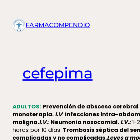
Saltar
al
contenido
FARMACOMPENDIO
cefepima
ADULTOS:
Prevención de absceso cerebral
monoterapia.
I.V
:
Infecciones intra-abdom
maligna.
I.V.
:
Neumonía nosocomial.
I.V.:
1-2
horas por 10 días.
Trombosis séptica del sen
complicadas y no complicadas.
Leves a mo