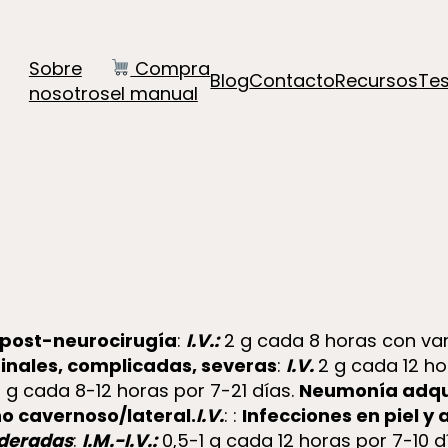
Sobre
Compra
Blog
Contacto
Recursos
Te
nosotros
el manual
 post-neurocirugía
:
I.V.:
2 g cada 8 horas con va
inales, complicadas, severas
:
I.V.
2 g cada 12 ho
 g cada 8-12 horas por 7-21 días.
Neumonía adqui
o cavernoso/lateral.
I.V.
: :
Infecciones en piel y 
deradas
:
I.M.-I.V.:
0,5-1 g cada 12 horas por 7-10 d