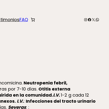
Instagram
Facebook
X
Whats
stimonios
FAQ
ncomicina.
Neutropenia febril,
ras por 7-10 días.
Otitis externa
rida en la comunidad.
I.V.
1-2 g cada 12
anexos.
I.V.
:
Infecciones del tracto urinario
ías.
Severas
: :