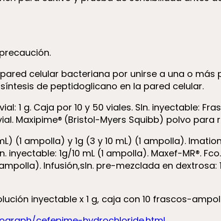
precaución.
e pared celular bacteriana por unirse a una o más p
 síntesis de peptidoglicano en la pared celular.
al: 1 g. Caja por 10 y 50 viales. Sln. inyectable: Fra
 vial. Maxipime®
(Bristol-Myers Squibb) polvo para reco
L) (1 ampolla) y 1g (3 y 10 mL) (1 ampolla). Imati
 inyectable: 1g/10 mL (1 ampolla). Maxef-MR®. Fco
mpolla). Infusión,sln. pre-mezclada en dextrosa: 1
ción inyectable x 1 g, caja con 10 frascos-ampoll
graph/cefepime-hydrochloride.html