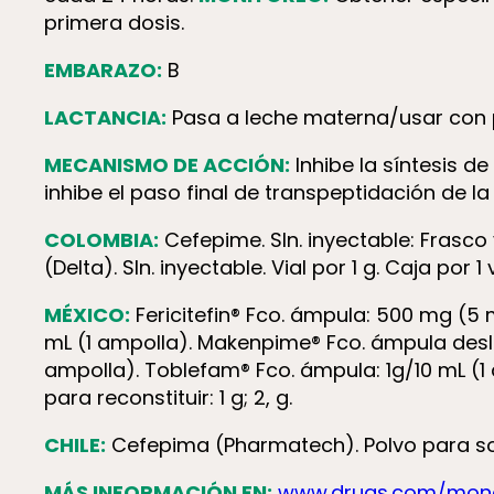
primera dosis.
EMBARAZO:
B
LACTANCIA:
Pasa a leche materna/usar con 
MECANISMO DE ACCIÓN:
Inhibe la síntesis d
inhibe el paso final de transpeptidación de la
COLOMBIA:
Cefepime. Sln. inyectable: Frasco vi
(Delta). Sln. inyectable. Vial por 1 g. Caja por 1
MÉXICO:
Fericitefin® Fco. ámpula: 500 mg (5 m
mL (1 ampolla). Makenpime® Fco. ámpula desln.
ampolla). Toblefam® Fco. ámpula: 1g/10 mL (1 a
para reconstituir: 1 g; 2, g.
CHILE:
Cefepima (Pharmatech). Polvo para solu
MÁS INFORMACIÓN EN:
www.drugs.com/mono