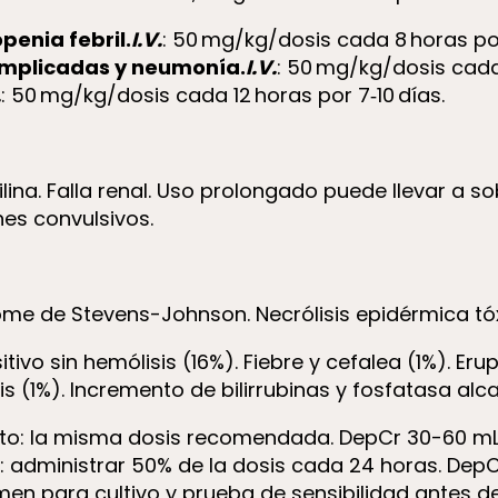
penia febril.
I.V.
: 50 mg/kg/dosis cada 8 horas po
complicadas y neumonía.
I.V.
: 50 mg/kg/dosis cada 
.
: 50 mg/kg/dosis cada 12 horas por 7‑10 días.
cilina. Falla renal. Uso prolongado puede llevar a s
es convulsivos.
ome de Stevens-Johnson. Necrólisis epidérmica tóx
vo sin hemólisis (16%). Fiebre y cefalea (1%). Er
s (1%). Incremento de bilirrubinas y fosfatasa alca
o: la misma dosis recomendada. DepCr 30-60 mL/
o: administrar 50% de la dosis cada 24 horas. DepC
n para cultivo y prueba de sensibilidad antes de 