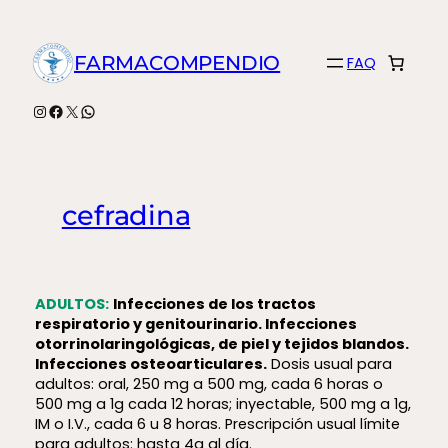
Saltar
al
FARMACOMPENDIO
FAQ
contenido
Instagram
Facebook
X
WhatsApp
cefradina
ADULTOS:
Infecciones de los tractos
respiratorio y genitourinario. Infecciones
otorrinolaringológicas, de piel y tejidos blandos.
Infecciones osteoarticulares.
Dosis usual para
adultos: oral, 250 mg a 500 mg, cada 6 horas o
500 mg a 1g cada 12 horas; inyectable, 500 mg a 1g,
IM o I.V., cada 6 u 8 horas. Prescripción usual límite
para adultos: hasta 4g al día.