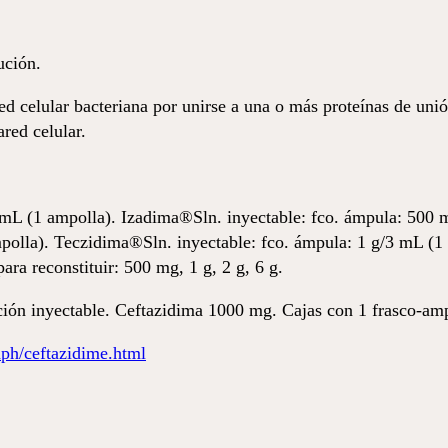
ución.
red celular bacteriana por unirse a una o más proteínas de unió
ared celular.
 mL (1 ampolla). Izadima®Sln. inyectable: fco. ámpula: 500
polla). Teczidima®Sln. inyectable: fco. ámpula: 1 g/3 mL (1
ra reconstituir: 500 mg, 1 g, 2 g, 6 g.
ón inyectable. Ceftazidima 1000 mg. Cajas con 1 frasco-amp
h/ceftazidime.html