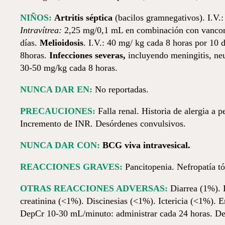
NIÑOS:
Artritis séptica
(bacilos gramnegativos). I.V
Intravítrea:
2,25 mg/0,1 mL en combinación con vanco
días.
Melioidosis
. I.V.: 40 mg/ kg cada 8 horas por 10 
8horas.
Infecciones severas,
incluyendo meningitis, neum
30-50 mg/kg cada 8 horas.
NUNCA DAR EN:
No reportadas.
PRECAUCIONES:
Falla renal. Historia de alergia a
Incremento de INR. Desórdenes convulsivos.
NUNCA DAR CON:
BCG viva intravesical.
REACCIONES GRAVES:
Pancitopenia. Nefropatía tó
OTRAS REACCIONES ADVERSAS:
Diarrea (1%). 
creatinina (<1%). Discinesias (<1%). Ictericia (<1%).
DepCr 10-30 mL/minuto: administrar cada 24 horas.
De