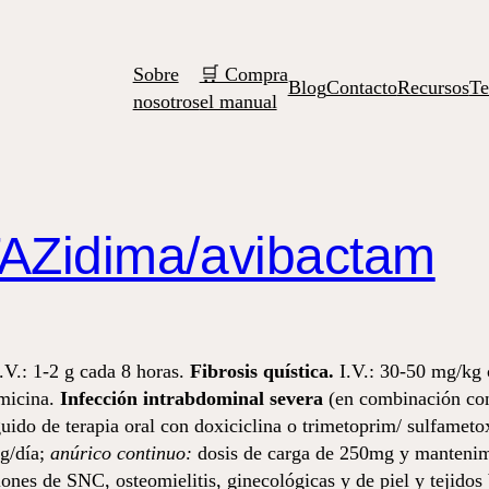
Sobre
🛒 Compra
Blog
Contacto
Recursos
Te
nosotros
el manual
TAZidima/avibactam
.V.: 1-2 g cada 8 horas.
Fibrosis quística.
I.V.: 30-50 mg/kg
micina.
Infección intrabdominal severa
(en combinación con 
uido de terapia oral con doxiciclina o trimetoprim/ sulfamet
g/día;
anúrico continuo:
dosis de carga de 250mg y manteni
nes de SNC, osteomielitis, ginecológicas y de piel y tejidos 