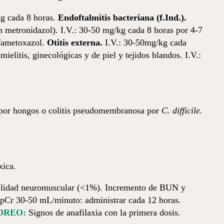
kg cada 8 horas.
Endoftalmitis bacteriana (f.Ind.).
 metronidazol). I.V.: 30-50 mg/kg cada 8 horas por 4-7
lfametoxazol.
Otitis externa.
I.V.: 30-50mg/kg cada
litis, ginecológicas y de piel y tejidos blandos. I.V.:
es por hongos o colitis pseudomembranosa por
C. difficile.
xica.
abilidad neuromuscular (<1%). Incremento de BUN y
Cr 30-50 mL/minuto: administrar cada 12 horas.
OREO:
Signos de anafilaxia con la primera dosis.