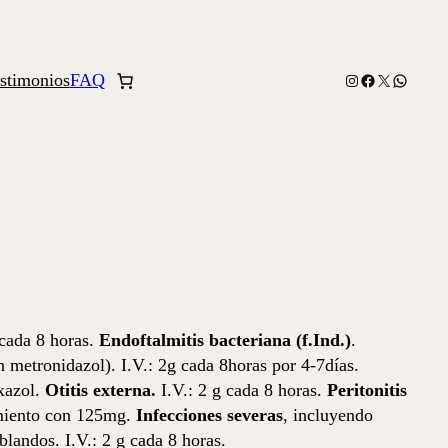
stimonios
FAQ
Instagram
Facebook
X
WhatsA
 cada 8 horas.
Endoftalmitis bacteriana (f.Ind.)
.
metronidazol). I.V.: 2g cada 8horas por 4-7días.
oxazol.
Otitis externa.
I.V.: 2 g cada 8 horas.
Peritonitis
miento con 125mg.
Infecciones severas
, incluyendo
blandos. I.V.: 2 g cada 8 horas.