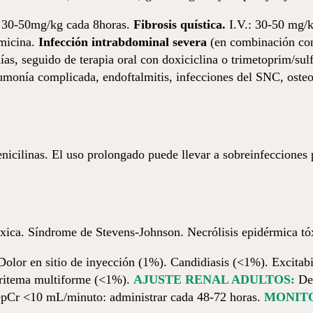
.: 30-50mg/kg cada 8horas.
Fibrosis quística.
I.V.: 30-50 mg/
micina.
Infección intrabdominal severa
(en combinación con
días, seguido de terapia oral con doxiciclina o trimetoprim/su
onía complicada, endoftalmitis, infecciones del SNC, osteomie
 penicilinas. El uso prolongado puede llevar a sobreinfeccion
xica. Síndrome de Stevens-Johnson. Necrólisis epidérmica tó
Dolor en sitio de inyección (1%). Candidiasis (<1%). Excit
 Eritema multiforme (<1%).
AJUSTE RENAL ADULTOS:
Dep
pCr <10 mL/minuto: administrar cada 48-72 horas.
MONIT