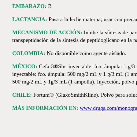
EMBARAZO:
B
LACTANCIA:
Pasa a la leche materna; usar con preca
MECANISMO DE ACCIÓN:
Inhibe la síntesis de pa
transpeptidación de la síntesis de peptidoglicano en la p
COLOMBIA:
No disponible como agente aislado.
MÉXICO:
Cefa-3®Sln. inyectable: fco. ámpula: 1 g/3
inyectable: fco. ámpula: 500 mg/2 mL y 1 g/3 mL (1 am
500 mg/2 mL y 1g/3 mL (1 ampolla). Inyección, polvo pa
CHILE:
Fortum® (GlaxoSmithKline). Polvo para soluci
MÁS INFORMACIÓN EN:
www.drugs.com/monograp