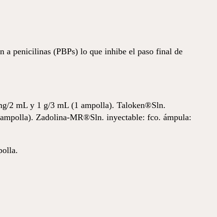
n a penicilinas (PBPs) lo que inhibe el paso final de
 mg/2 mL y 1 g/3 mL (1 ampolla). Taloken®Sln.
 ampolla). Zadolina-MR®Sln. inyectable: fco. ámpula:
olla.