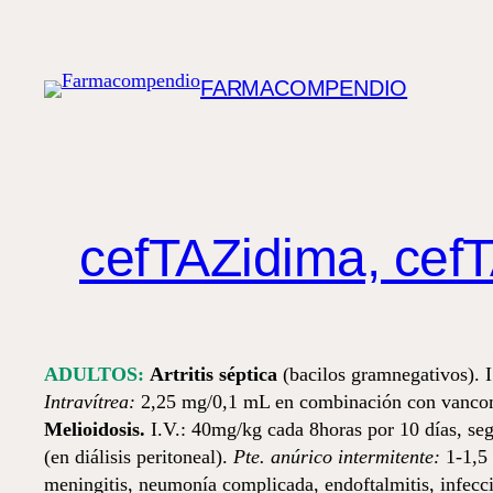
Saltar
al
contenido
FARMACOMPENDIO
cefTAZidima, cef
ADULTOS:
Artritis séptica
(bacilos gramnegativos). I
Intravítrea:
2,25 mg/0,1 mL en combinación con vanco
Melioidosis.
I.V.: 40mg/kg cada 8horas por 10 días, seg
(en diálisis peritoneal).
Pte.
anúrico intermitente:
1-1,5 
meningitis, neumonía complicada, endoftalmitis, infeccio