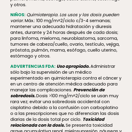
y otros.
NIÑOS:
Quimioterapia.
Los usos y las dosis pueden
variar.
Máx.: 100 mg/m^2/ciclo c/3-4 semanas;
mantener una adecuada hidratación y diuresis
antes, durante y 24 horas después de cada dosis;
para linfoma, mieloma, neuroblastoma, sarcoma,
tumores de cabeza/cuello, ovario, testículo, vejiga,
próstata, pulmón, mama, esófago, cuello uterino,
estómago y otros.
ADVERTENCIAS FDA:
Uso apropiado.
Administrar
sólo bajo la supervisión de un médico
experimentado en quimioterapia contra el cáncer y
en un centro de atención médica adecuado para
manejar las complicaciones.
Prevención de
sobredosis.
Dosis >100 mg/m^2/ciclo se usan muy
rara vez; evitar una sobredosis accidental con
cisplatino debido a la confusión con carboplatino
o a las prescripciones que no diferencian las dosis
diarias de la dosis total por ciclo.
Toxicidad
relacionada con la dosis.
Se presenta toxicidad
grave acumulativa renal, mielosupresión, náuseas y