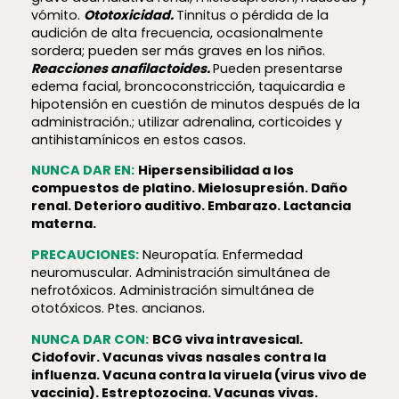
vómito.
Ototoxicidad.
Tinnitus o pérdida de la
audición de alta frecuencia, ocasionalmente
sordera; pueden ser más graves en los niños.
Reacciones anafilactoides.
Pueden presentarse
edema facial, broncoconstricción, taquicardia e
hipotensión en cuestión de minutos después de la
administración.; utilizar adrenalina, corticoides y
antihistamínicos en estos casos.
NUNCA DAR EN:
Hiper­sen­si­bi­lidad a los
compuestos de platino. Mielosupresión. Daño
renal. Deterioro auditivo. Embarazo. Lactancia
materna.
PRECAUCIONES:
Neuropatía. Enfermedad
neuromuscular. Administración simultánea de
nefrotóxicos. Administración simultánea de
ototóxicos. Ptes. ancianos.
NUNCA DAR CON:
BCG viva intravesical.
Cidofovir. Vacunas vivas nasales contra la
influenza. Vacuna contra la viruela (virus vivo de
vaccinia). Estreptozocina. Vacunas vivas.