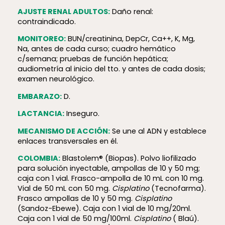
AJUSTE RENAL ADULTOS:
Daño renal:
contraindicado.
MONITOREO:
BUN/creatinina, DepCr, Ca++, K, Mg,
Na, antes de cada curso; cuadro hemático
c/semana; pruebas de función hepática;
audiometría al inicio del tto. y antes de cada dosis;
examen neurológico.
EMBARAZO:
D.
LACTANCIA:
Inseguro.
MECANISMO DE ACCIÓN:
Se une al ADN y establece
enlaces transversales en él.
COLOMBIA:
Blastolem®
(Biopas). Polvo liofilizado
para solución inyectable, ampollas de 10 y 50 mg;
caja con 1 vial. Frasco-ampolla de 10 mL con 10 mg.
Vial de 50 mL con 50 mg.
Cisplatino
(Tecnofarma).
Frasco ampollas de 10 y 50 mg.
Cisplatino
(Sandoz-Ebewe). Caja con 1 vial de 10 mg/20ml.
Caja con 1 vial de 50 mg/100ml.
Cisplatino
( Blaú).