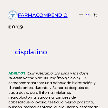
Saltar
al
FARMACOMPENDIO
FAQ
contenido
Instagram
Facebook
X
WhatsApp
cisplatino
ADULTOS:
Quimioterapia.
Los usos y las dosis
pueden variar.
Máx.: 100 mg/m^2/ciclo c/3-4
semanas; mantener una adecuada hidratación y
diuresis antes, durante y 24 horas después de
cada dosis; para linfoma, mieloma,
neuroblastoma, sarcoma, tumores de
cabeza/cuello, ovario, testículo, vejiga, próstata,
pulmón, mama, esófago, cuello uterino, estómago