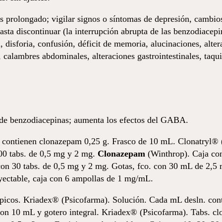
 es prolongado; vigilar signos o síntomas de depresión, cambi
sta discontinuar (la interrupción abrupta de las benzodiacepi
n, disforia, confusión, déficit de memoria, alucinaciones, alter
alambres abdominales, alteraciones gastrointestinales, taquic
 de benzodiacepinas; aumenta los efectos del GABA.
ontienen clonazepam 0,25 g. Frasco de 10 mL.
Clonatryl® 
0 tabs. de 0,5 mg y 2 mg.
Clonazepam
(Winthrop). Caja co
con 30 tabs. de 0,5 mg y 2 mg. Gotas, fco. con 30 mL de 2,5
yectable, caja con 6 ampollas de 1 mg/mL.
picos. Kriadex® (Psicofarma). Solución. Cada mL desln. con
 con 10 mL y gotero integral. Kriadex® (Psicofarma). Tabs. cl