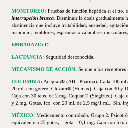
MONITOREO:
Pruebas de función hepática si el tto.
interrupción brusca.
Disminuir la dosis gradualmente ha
abstinencia que incluye irritabilidad, ansiedad, agitació
insomnio, temblores, espasmos o calambres musculares, c
EMBARAZO:
D
LACTANCIA:
Seguridad desconocida.
MECANISMO DE ACCIÓN:
Se une a los receptores
COLOMBIA:
Acepran® (ABL Pharma). Cada 100 mL c
20 mL con gotero. Clozam® (Humax). Caja con 30 y 10
Caja con 30 tabs. de 2 mg. Coquan® (Siegfried). Caja 
y 2 mg. Gotas, fco. con 20 mL de 2,5 mg/1 mL. Sln. in
MÉXICO:
Medicamento controlado. Grupo 2. Psicotró
equivalente a 25 gotas, 1 gota = 0,1 mg. Caja con fco.