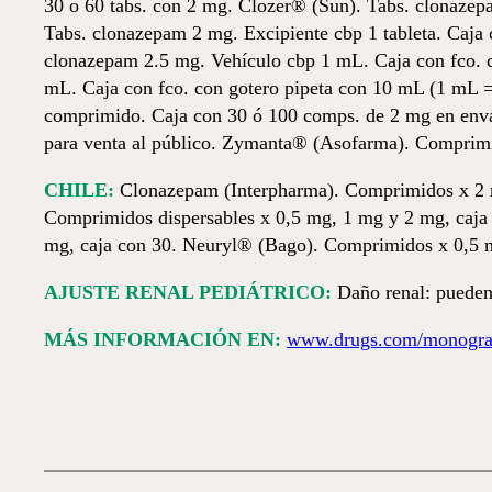
30 o 60 tabs. con 2 mg. Clozer® (Sun). Tabs. clonazepa
Tabs. clonazepam 2 mg. Excipiente cbp 1 tableta. Caja 
clonazepam 2.5 mg. Vehículo cbp 1 mL. Caja con fco. c
mL. Caja con fco. con gotero pipeta con 10 mL (1 mL =
comprimido. Caja con 30 ó 100 comps. de 2 mg en envase
para venta al público. Zymanta® (Asofarma). Comprimid
CHILE:
Clonazepam (Interpharma). Comprimidos x 2 m
Comprimidos dispersables x 0,5 mg, 1 mg y 2 mg, caja
mg, caja con 30. Neuryl® (Bago). Comprimidos x 0,5 m
AJUSTE RENAL PEDIÁTRICO:
Daño renal: pueden n
MÁS INFORMACIÓN EN:
www.drugs.com/monogra