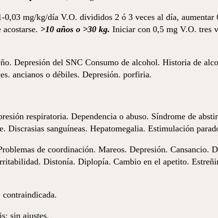
1-0,03 mg/kg/día V.O. divididos 2 ó 3 veces al día, aumentar 
e acostarse.
>10 años o >30 kg.
Iniciar con 0,5 mg V.O. tres 
o. Depresión del SNC Consumo de alcohol. Historia de alcoho
s. ancianos o débiles. Depresión. porfiria.
resión respiratoria. Dependencia o abuso. Síndrome de abstin
pe. Discrasias sanguíneas. Hepatomegalia. Estimulación parad
roblemas de coordinación. Mareos. Depresión. Cansancio. Di
rritabilidad. Distonía. Diplopía. Cambio en el apetito. Estreñ
 contraindicada.
s: sin ajustes.