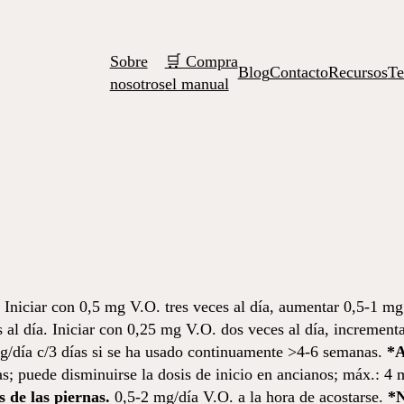
Sobre
🛒 Compra
Blog
Contacto
Recursos
Te
nosotros
el manual
. Iniciar con 0,5 mg V.O. tres veces al día, aumentar 0,5-1 mg
 al día. Iniciar con 0,25 mg V.O. dos veces al día, incrementa
mg/día c/3 días si se ha usado continuamente >4-6 semanas.
*A
as; puede disminuirse la dosis de inicio en ancianos; máx.: 4 
 de las piernas.
0,5-2 mg/día V.O. a la hora de acostarse.
*N