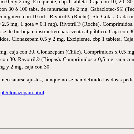
m 0,5 y 2 mg. Excipiente, cbp 1 tableta. Caja con 10, 20, 3
con 30 ó 100 tabs. de ranuradas de 2 mg. Gabaclotec-S® (Tec
on gotero con 10 mL. Rivotril® (Roche). Sln.Gotas. Cada mL
 2.5 mg, 1 gota = 0.1 mg). Rivotril® (Roche). Comprimidos.
 de burbuja e instructivo para venta al público. Caja con 3
os. Clonazepam 0.5 y 2 mg. Excipiente, cbp 1 tableta. Caja 
g, caja con 30. Clonazepam (Chile). Comprimidos x 0,5 mg
 con 30. Ravotril® (Biopas). Comprimidos x 0,5 mg, caja co
g y 2 mg, caja con 30.
ecesitarse ajustes, aunque no se han definido las dosis pediá
ph/clonazepam.html