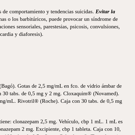
os de comportamiento y tendencias suicidas.
Evitar la
nas o los barbitúricos, puede provocar un síndrome de
aciones sensoriales, parestesias, psicosis, convulsiones,
ardia y diaforesis).
(Bagó). Gotas de 2,5 mg/mL en fco. de vidrio ámbar de
n 30 tabs. de 0,5 mg y 2 mg. Cloxaquim® (Novamed).
 mg/mL. Rivotril® (Roche). Caja con 30 tabs. de 0,5 mg
tiene: clonazepam 2,5 mg. Vehículo, cbp 1 mL. 1 mL es
onazepam 2 mg. Excipiente, cbp 1 tableta. Caja con 10,