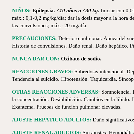
NIÑOS:
Epilepsia.
<10 años o <30 kg.
Iniciar con 0,0
máx.: 0,1-0,2 mg/kg/día; dar la dosis mayor a la hora d
las convulsiones; máx.: 20 mg/día.
PRECAUCIONES:
Deterioro pulmonar. Apnea del sueñ
Historia de convulsiones. Daño renal. Daño hepático. Pte
NUNCA DAR CON:
Oxibato de sodio.
REACCIONES GRAVES:
Sobredosis intencional. Dep
Tendencia al suicidio. Hipotensión. Taquicardia. Sínco
OTRAS REACCIONES ADVERSAS:
Somnolencia. P
la concentración. Desinhibición. Cambios en la libido. I
Exantema. Pruebas de función pulmonar elevadas.
AJUSTE HEPÁTICO ADULTOS:
Daño significativo:
AJUSTE RENAL ADULTOS:
Sin ajustes. Hemodiálisi