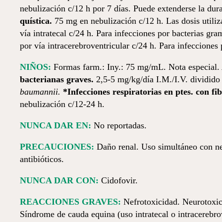
nebulización c/12 h por 7 días. Puede extenderse la dur
quística.
75 mg en nebulización c/12 h. Las dosis utili
vía intratecal c/24 h. Para infecciones por bacterias gra
por vía intracerebroventricular c/24 h. Para infecciones
NIÑOS:
Formas farm.: Iny.: 75 mg/mL. Nota especial.
bacterianas graves.
2,5-5 mg/kg/día I.M./I.V. dividido
baumannii.
*Infecciones respiratorias en ptes. con fib
nebulización c/12-24 h.
NUNCA DAR EN:
No reportadas.
PRECAUCIONES:
Daño renal. Uso simultáneo con nef
antibióticos.
NUNCA DAR CON:
Cidofovir.
REACCIONES GRAVES:
Nefrotoxicidad. Neurotoxici
Síndrome de cauda equina (uso intratecal o intracerebrov