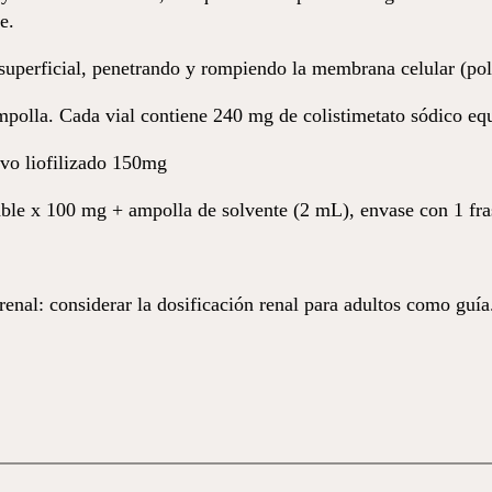
e.
uperficial, penetrando y rompiendo la membrana celular (pol
lla. Cada vial contiene 240 mg de colistimetato sódico equ
vo liofilizado 150mg
table x 100 mg + ampolla de solvente (2 mL), envase con 1 fr
nal: considerar la dosificación renal para adultos como guía. 