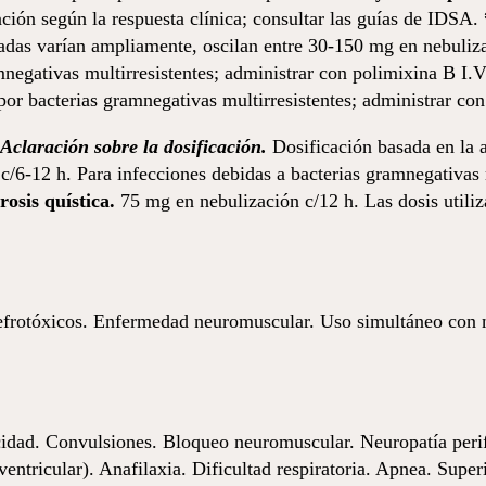
ación según la respuesta clínica; consultar las guías de IDSA.
zadas varían ampliamente, oscilan entre 30-150 mg en nebuliz
mnegativas multirresistentes; administrar con polimixina B I.V
 por bacterias gramnegativas multirresistentes; administrar con
Aclaración sobre la dosificación.
Dosificación basada en la a
 c/6-12 h. Para infecciones debidas a bacterias gramnegativas 
rosis quística.
75 mg en nebulización c/12 h. Las dosis utili
rotóxicos. Enfermedad neuromuscular. Uso simultáneo con neu
dad. Convulsiones. Bloqueo neuromuscular. Neuropatía perifér
entricular). Anafilaxia. Dificultad respiratoria. Apnea. Supe