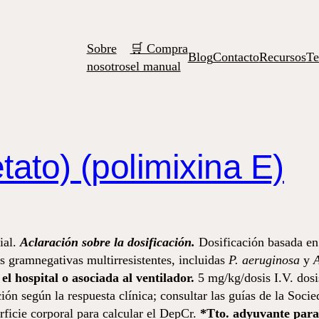
Sobre
🛒 Compra
Blog
Contacto
Recursos
Te
nosotros
el manual
etato) (polimixina E)
ial.
Aclaración sobre la dosificación.
Dosificación basada en 
s gramnegativas multirresistentes, incluidas
P. aeruginosa
y
A
l hospital o asociada al ventilador.
5 mg/kg/dosis I.V. dosi
ción según la respuesta clínica; consultar las guías de la So
rficie corporal para calcular el DepCr.
*Tto. adyuvante para