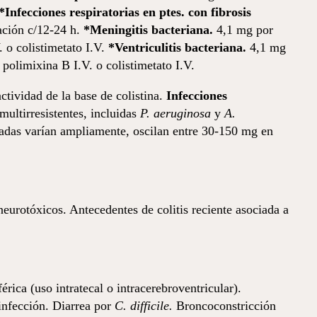
*Infecciones respiratorias en ptes. con fibrosis
ación c/12-24 h.
*Meningitis bacteriana.
4,1 mg por
. o colistimetato I.V.
*Ventriculitis bacteriana.
4,1 mg
 polimixina B I.V. o colistimetato I.V.
ctividad de la base de colistina.
Infecciones
multirresistentes, incluidas
P. aeruginosa
y
A.
zadas varían ampliamente, oscilan entre 30-150 mg en
rotóxicos. Antecedentes de colitis reciente asociada a
ica (uso intratecal o intracerebroventricular).
rinfección. Diarrea por
C. difficile.
Broncoconstricción