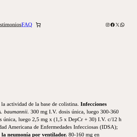
stimonios
FAQ
Instagram
Facebook
X
WhatsA
la actividad de la base de colistina.
Infecciones
. baumannii.
300 mg I.V. dosis única, luego 300-360
s única, luego 2,5 mg x (1,5 x DepCr + 30) I.V. c/12 h
ciedad Americana de Enfermedades Infecciosas (IDSA);
 la neumonía por ventilador.
80-160 mg en