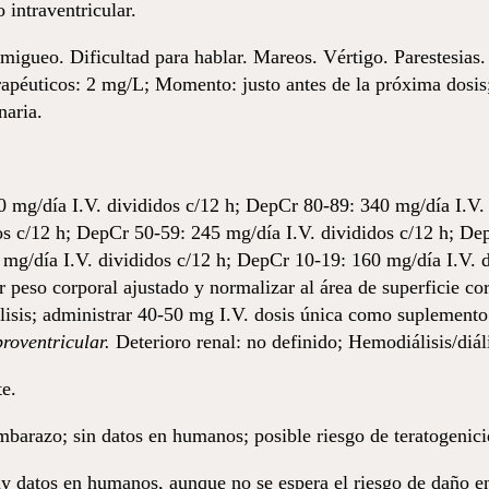
 intraventricular.
igueo. Dificultad para hablar. Mareos. Vértigo. Parestesias.
péuticos: 2 mg/L; Momento: justo antes de la próxima dosis; 
naria.
 mg/día I.V. divididos c/12 h; DepCr 80-89: 340 mg/día I.V. 
os c/12 h; DepCr 50-59: 245 mg/día I.V. divididos c/12 h; De
 mg/día I.V. divididos c/12 h; DepCr 10-19: 160 mg/día I.V. d
r peso corporal ajustado y normalizar al área de superficie co
lisis; administrar 40-50 mg I.V. dosis única como suplemento de
broventricular.
Deterioro renal: no definido; Hemodiálisis/diáli
e.
mbarazo; sin datos en humanos; posible riesgo de teratogenici
ay datos en humanos, aunque no se espera el riesgo de daño en