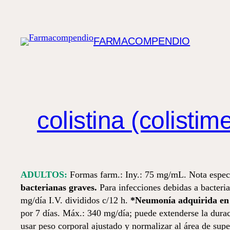
Saltar
al
contenido
FARMACOMPENDIO
colistina (colistim
ADULTOS:
Formas farm.: Iny.: 75 mg/mL. Nota espec
bacterianas graves.
Para infecciones debidas a bacteria
mg/día I.V. divididos c/12 h.
*Neumonía adquirida en e
por 7 días. Máx.: 340 mg/día; puede extenderse la dura
usar peso corporal ajustado y normalizar al área de supe