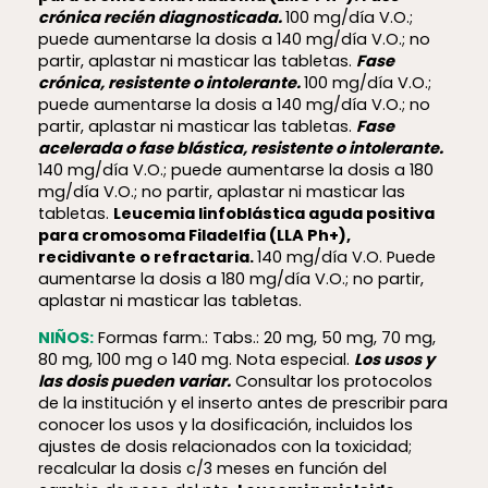
crónica recién diagnosticada.
100 mg/día V.O.;
puede aumentarse la dosis a 140 mg/día V.O.; no
partir, aplastar ni masticar las tabletas.
Fase
crónica, resistente o intolerante.
100 mg/día V.O.;
puede aumentarse la dosis a 140 mg/día V.O.; no
partir, aplastar ni masticar las tabletas.
Fase
acelerada o fase blástica, resistente o intolerante.
140 mg/día V.O.; puede aumentarse la dosis a 180
mg/día V.O.; no partir, aplastar ni masticar las
tabletas.
Leucemia linfoblástica aguda positiva
para cromosoma Filadelfia (LLA Ph+),
recidivante o refractaria.
140 mg/día V.O. Puede
aumentarse la dosis a 180 mg/día V.O.; no partir,
aplastar ni masticar las tabletas.
NIÑOS:
Formas farm.: Tabs.: 20 mg, 50 mg, 70 mg,
80 mg, 100 mg o 140 mg. Nota especial.
Los usos y
las dosis pueden variar.
Consultar los protocolos
de la institución y el inserto antes de prescribir para
conocer los usos y la dosificación, incluidos los
ajustes de dosis relacionados con la toxicidad;
recalcular la dosis c/3 meses en función del