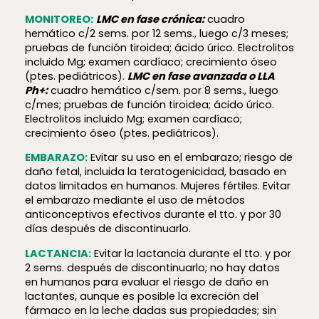
MONITOREO:
LMC en fase crónica:
cuadro
hemático c/2 sems. por 12 sems., luego c/3 meses;
pruebas de función tiroidea; ácido úrico. Electrolitos
incluido Mg; examen cardíaco; crecimiento óseo
(ptes. pediátricos).
LMC en fase avanzada o LLA
Ph+:
cuadro hemático c/sem. por 8 sems., luego
c/mes; pruebas de función tiroidea; ácido úrico.
Electrolitos incluido Mg; examen cardíaco;
crecimiento óseo (ptes. pediátricos).
EMBARAZO:
Evitar su uso en el embarazo; riesgo de
daño fetal, incluida la teratogenicidad, basado en
datos limitados en humanos. Mujeres fértiles. Evitar
el embarazo mediante el uso de métodos
anticonceptivos efectivos durante el tto. y por 30
días después de discontinuarlo.
LACTANCIA:
Evitar la lactancia durante el tto. y por
2 sems. después de discontinuarlo; no hay datos
en humanos para evaluar el riesgo de daño en
lactantes, aunque es posible la excreción del
fármaco en la leche dadas sus propiedades; sin