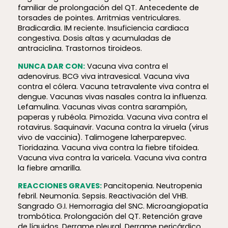
familiar de prolongación del QT. Antecedente de
torsades de pointes. Arritmias ventriculares.
Bradicardia. IM reciente. Insuficiencia cardiaca
congestiva. Dosis altas y acumuladas de
antraciclina. Trastornos tiroideos.
NUNCA DAR CON:
Vacuna viva contra el
adenovirus. BCG viva intravesical. Vacuna viva
contra el cólera. Vacuna tetravalente viva contra el
dengue. Vacunas vivas nasales contra la influenza.
Lefamulina. Vacunas vivas contra sarampión,
paperas y rubéola. Pimozida. Vacuna viva contra el
rotavirus. Saquinavir. Vacuna contra la viruela (virus
vivo de vaccinia). Talimogene laherparepvec.
Tioridazina. Vacuna viva contra la fiebre tifoidea.
Vacuna viva contra la varicela. Vacuna viva contra
la fiebre amarilla.
REACCIONES GRAVES:
Pancitopenia. Neutropenia
febril. Neumonía. Sepsis. Reactivación del VHB.
Sangrado G.I. Hemorragia del SNC. Microangiopatía
trombótica. Prolongación del QT. Retención grave
de líquidos. Derrame pleural. Derrame pericárdico.