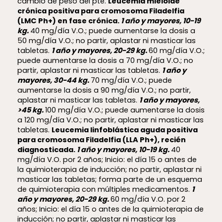
cambio de peso del pte.
Leucemia mieloide
crónica positiva para cromosoma Filadelfia
(LMC Ph+) en fase crónica.
1 año y mayores, 10-19
kg.
40 mg/día V.O.; puede aumentarse la dosis a
50 mg/día V.O.; no partir, aplastar ni masticar las
tabletas.
1 año y mayores, 20-29 kg.
60 mg/día V.O.;
puede aumentarse la dosis a 70 mg/día V.O.; no
partir, aplastar ni masticar las tabletas.
1 año y
mayores, 30-44 kg.
70 mg/día V.O.; puede
aumentarse la dosis a 90 mg/día V.O.; no partir,
aplastar ni masticar las tabletas.
1 año y mayores,
>45 kg.
100 mg/día V.O.; puede aumentarse la dosis
a 120 mg/día V.O.; no partir, aplastar ni masticar las
tabletas.
Leucemia linfoblástica aguda positiva
para cromosoma Filadelfia (LLA Ph+), recién
diagnosticada.
1 año y mayores, 10-19 kg.
40
mg/día V.O. por 2 años; Inicio: el día 15 o antes de
la quimioterapia de inducción; no partir, aplastar ni
masticar las tabletas; forma parte de un esquema
de quimioterapia con múltiples medicamentos.
1
año y mayores, 20-29 kg.
60 mg/día V.O. por 2
años; Inicio: el día 15 o antes de la quimioterapia de
inducción; no partir, aplastar ni masticar las