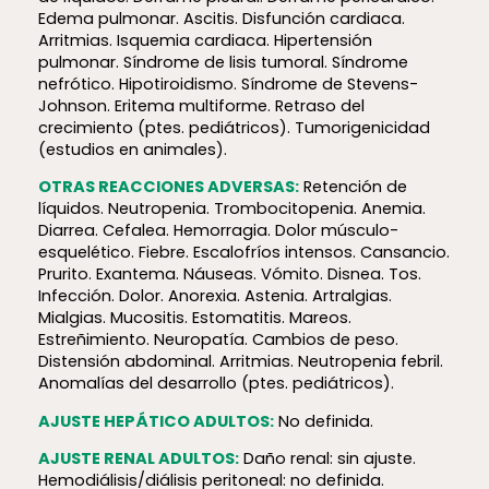
Edema pulmonar. Ascitis. Disfunción cardiaca.
Arritmias. Isquemia cardiaca. Hipertensión
pulmonar. Síndrome de lisis tumoral. Síndrome
nefrótico. Hipotiroidismo. Síndrome de Stevens-
Johnson. Eritema multiforme. Retraso del
crecimiento (ptes. pediátricos). Tumorigenicidad
(estudios en animales).
OTRAS REACCIONES ADVERSAS:
Retención de
líquidos. Neutropenia. Trombocitopenia. Anemia.
Diarrea. Cefalea. Hemorragia. Dolor músculo-
esquelético. Fiebre. Escalofríos intensos. Cansancio.
Prurito. Exantema. Náuseas. Vómito. Disnea. Tos.
Infección. Dolor. Anorexia. Astenia. Artralgias.
Mialgias. Mucositis. Estomatitis. Mareos.
Estreñimiento. Neuropatía. Cambios de peso.
Distensión abdominal. Arritmias. Neutropenia febril.
Anomalías del desarrollo (ptes. pediátricos).
AJUSTE HEPÁTICO ADULTOS:
No definida.
AJUSTE RENAL ADULTOS:
Daño renal: sin ajuste.
Hemodiálisis/diálisis peritoneal: no definida.