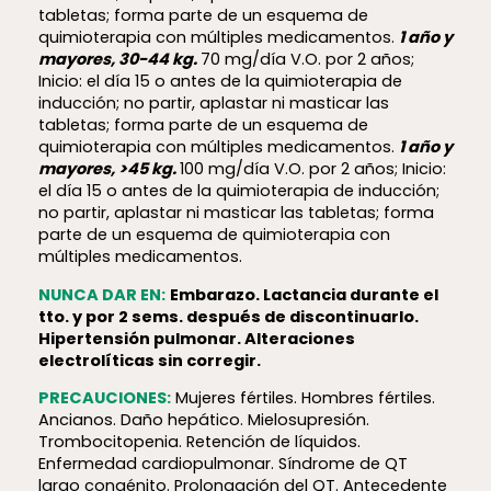
tabletas; forma parte de un esquema de
quimioterapia con múltiples medicamentos.
1 año y
mayores, 30-44 kg.
70 mg/día V.O. por 2 años;
Inicio: el día 15 o antes de la quimioterapia de
inducción; no partir, aplastar ni masticar las
tabletas; forma parte de un esquema de
quimioterapia con múltiples medicamentos.
1 año y
mayores, >45 kg.
100 mg/día V.O. por 2 años; Inicio:
el día 15 o antes de la quimioterapia de inducción;
no partir, aplastar ni masticar las tabletas; forma
parte de un esquema de quimioterapia con
múltiples medicamentos.
NUNCA DAR EN:
Embarazo. Lactancia durante el
tto. y por 2 sems. después de discontinuarlo.
Hipertensión pulmonar. Alteraciones
electrolíticas sin corregir.
PRECAUCIONES:
Mujeres fértiles. Hombres fértiles.
Ancianos. Daño hepático. Mielosupresión.
Trombocitopenia. Retención de líquidos.
Enfermedad cardiopulmonar. Síndrome de QT
largo congénito. Prolongación del QT. Antecedente