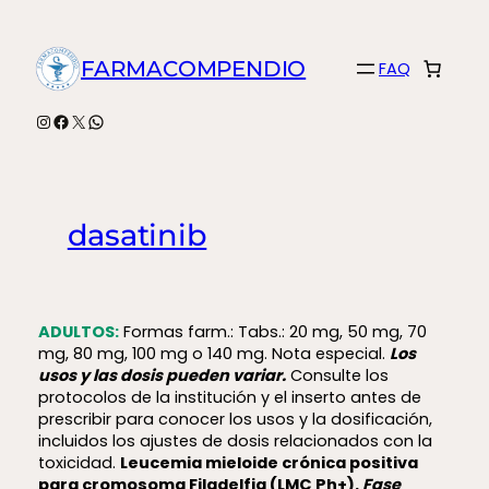
Saltar
al
FARMACOMPENDIO
FAQ
contenido
Instagram
Facebook
X
WhatsApp
dasatinib
ADULTOS:
Formas farm.: Tabs.: 20 mg, 50 mg, 70
mg, 80 mg, 100 mg o 140 mg. Nota especial.
Los
usos y las dosis pueden variar.
Consulte los
protocolos de la institución y el inserto antes de
prescribir para conocer los usos y la dosificación,
incluidos los ajustes de dosis relacionados con la
toxicidad.
Leucemia mieloide crónica positiva
para cromosoma Filadelfia (LMC Ph+).
Fase