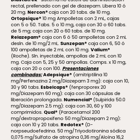
rectal, prellenado con gel de diazepam. Libera 10 ó
20 mg.
Nercon®
caja con 20 tabs. de 10 mg.
Ortopsique®
10 mg Ampolletas con 2 mL, cajas
con 5 o 50. Tabs. 5 o 10 mg, caja con 30 o 60 tabs.
de 5 mg; caja con 20 o 60 tabs. de 10 mg.
Relazepam®
caja con 6 ó 50 ampolletas con 2 mL
desln. de 10 mg/2 mL.
Sunzepan®
caja con 6, 50 ó
100 ampolletas de 2 mL con 10 mg.
Va
lium®
(Roche). Sln. inyectable, ampollas de 2 mL con 10
mg. Caja con 5, 25 y 50 ampollas. Comps. x 10 mg,
caja con 20 o con 100.
Presentaciones
combinadas:
Adepsique®
(amitriptilina 10
mg/Perfenazina 2 mg/Diazepam 3 mg): caja con 10,
30 y 90 tabs.
Esbelcaps®
(fenproporex 20
mg/Diazepam 60 mg): caja con 30 cápsulas de
liberación prolongada.
Numencial®
(Sulpirida 50.0
mg/Diazepam 2.5 mg): caja con 30, 60 y 100
comprimidos.
Qual®
(Paracetamol 200
mg/dextropropoxifeno 50 mg/Diazepam 2 mg):
caja con 10 y 20 tabs.
Redotex®
(D-
norpseudoefedrina. 50 mg/Triyodotironina sódica
0,075 mg/Sulfato de atropina 0,36 mg/Aloína 16,2