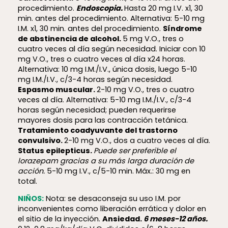
procedimiento.
Endoscopia.
Hasta 20 mg I.V. x1, 30
min. antes del procedimiento. Alternativa: 5-10 mg
I.M. x1, 30 min. antes del procedimiento.
Síndrome
de abstinencia de alcohol.
5 mg V.O., tres o
cuatro veces al día según necesidad. Iniciar con 10
mg V.O., tres o cuatro veces al día x24 horas.
Alternativa: 10 mg I.M./I.V., única dosis, luego 5-10
mg I.M./I.V., c/3-4 horas según necesidad.
Espasmo muscular.
2-10 mg V.O., tres o cuatro
veces al día. Alternativa: 5-10 mg I.M./I.V., c/3-4
horas según necesidad; pueden requerirse
mayores dosis para las contracción tetánica.
Tratamiento coadyuvante del trastorno
convulsivo.
2-10 mg V.O., dos a cuatro veces al día.
Status epilepticus.
Puede ser preferible el
lorazepam gracias a su más larga duración de
acción.
5-10 mg I.V., c/5-10 min. Máx.: 30 mg en
total.
NIÑOS:
Nota: se desaconseja su uso I.M. por
inconvenientes como liberación errática y dolor en
el sitio de la inyección.
Ansiedad.
6 meses-12 años.