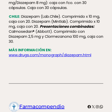
mg/Diazepam 8 mg): caja con fco. con 30
cápsulas. Caja con 30 cápsulas.
CHILE:
Diazepam (Lab.Chile). Comprimido x 10 mg,
caja con 20. Diazepam (Mintlab). Comprimido x 10
mg, caja con 20.
Presentaciones combinadas:
Calmosedan® (Abbott). Comprimido con
Diazepam 2,5 mg y Clormezanona 100 mg, caja con
30.
MÁS INFORMACIÓN EN:
www.drugs.com/monograph/diazepam.html
Facebook
X
Instagr
What
Farmacompendio