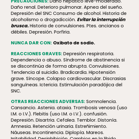
PRECAUCIONES:
Daño hepático leve-moderado.
Daño renal. Deterioro pulmonar. Apnea del sueño.
Depresión del SNC Consumo de alcohol. Historia de
alcoholismo o drogadicción.
Evitar la interrupción
brusca.
Historia de convulsiones. Ptes. ancianos o
débiles. Depresión. Porfiria.
NUNCA DAR CON:
Oxibato de sodio.
REACCIONES GRAVES:
Depresión respiratoria.
Dependencia o abuso. Síndrome de abstinencia si
se discontinúa de forma abrupta. Convulsiones.
Tendencia al suicidio. Bradicardia. Hipotensión
grave. Síncope. Colapso cardiovascular. Discrasias
sanguíneas. Ictericia. Estimulación paradójica del
SNC.
OTRAS REACCIONES ADVERSAS:
Somnolencia.
Cansancio. Astenia. ataxia. Trombosis venosa (uso
I.M. o I.V.). Flebitis (uso I.M. o I.V.). confusión.
Depresión. Disartria. Cefalea. Temblor. Distonía.
Amnesia. Retención urinaria. Estreñimiento.
Náuseas. Incontinencia. Diplopía. Mareos.
Irritabilidad. Desinhibición. Cambios en la libido.