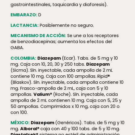
gastrointestinales, taquicardia y diaforesis).
EMBARAZO:
D
LACTANCIA:
Posiblemente no seguro.
MECANISMO DE ACCIÓN:
Se une a los receptores
de benzodiacepinas; aumenta los efectos del
GABA.
COLOMBIA:
Diazepam
(Ecar).
Tabs. de 5 mg y 10
mg. Caja con 10, 20, 30 y 250 tabs.
Diazepam
(Sicma).
Sln. inyectable, cada ampolla de 2 mL
contiene 10 mg. Caja con 100 ampollas.
Ripid®
(Blaskov). Sln. inyectable, cada ampolla contiene 10
mg. Frasco-ampolla de 2 mL, caja con 5 y 10
ampollas.
Valium®
(Roche). Sln. inyectable, cada
ampolla de 2 mL contienen 10 mg. Caja con 5, 25 y
50 ampollas. Comprimidos x 10 mg, caja con 20 o
con 100.
MÉXICO:
Diazepam
(Genéricos). Tabs. de 5 mg y 10
mg.
Alboral®
caja con 40 y 100 tabs. de 5 y 10 mg.
Diastatrek®
sistema no estéril de administración