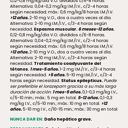
0,12-0,8 mg/kg/día V.O. divididos c/6-8 horas.
Alternativa: 0,04-0,2 mg/kg I.M./I.V., c/2-4 horas
según necesidad; máx.: 0,6 mg/kg/8 horas I.M./I.V.
>12 años.
2-10 mg V.O., dos a cuatro veces al día.
Alternativa: 2-10 mg I.M./I.V., c/3-4 horas según
necesidad.
Espasmo muscular.
6 meses-12 años.
0,12-0,8 mg/kg/día V.O. divididos c/6-8 horas.
Alternativa: 0,04-0,2 mg/kg I.M./I.V., c/2-4 horas
según necesidad; máx.: 0,6 mg/kg/8 horas I.M./I.V.
>12 años.
2-10 mg V.O., dos a cuatro veces al día.
Alternativa: 2-10 mg I.M./I.V., c/3-4 horas según
necesidad.
Tratamiento coadyuvante del
tétanos.
1 mes-5 años.
1-2 mg I.M./I.V., c/3-4 horas
según necesidad.
>5 años.
5-10 mg I.M./I.V., c/3-4
horas según necesidad.
Status epilepticus.
Puede
ser preferible el lorazepam gracias a su más larga
duración de acción.
1 mes-5 años.
0,1-0,3 mg/kg I.V.,
c/5-10 min.; máx.: 5 mg en total.
5-12 años.
0,1-0,3
mg/kg I.V., c/5-10 min.; máx.: 10 mg en total.
>12
años.
5-10 mg I.V., c/10-15 min.; máx.: 30 mg en total.
NUNCA DAR EN:
Daño hepático grave.