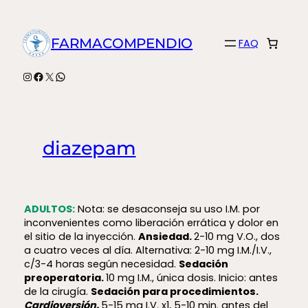
Saltar
al
FARMACOMPENDIO
FAQ
contenido
Instagram
Facebook
X
WhatsApp
diazepam
ADULTOS:
Nota: se desaconseja su uso I.M. por
inconvenientes como liberación errática y dolor en
el sitio de la inyección.
Ansiedad.
2-10 mg V.O., dos
a cuatro veces al día. Alternativa: 2-10 mg I.M./I.V.,
c/3-4 horas según necesidad.
Sedación
preoperatoria.
10 mg I.M., única dosis. Inicio: antes
de la cirugía.
Sedación para procedimientos.
Cardioversión.
5-15 mg I.V. x1, 5-10 min. antes del