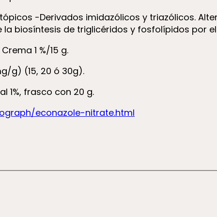
tópicos -Derivados imidazólicos y triazólicos. Alte
a biosíntesis de triglicéridos y fosfolípidos por e
Crema 1 %/15 g.
mg/g) (15, 20 ó 30g).
al 1%, frasco con 20 g.
raph/econazole-nitrate.html