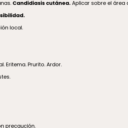
anas.
Candidiasis cutánea.
Aplicar sobre el área
i­bi­lidad.
ón local.
al. Eritema. Prurito. Ardor.
tes.
n precaución.