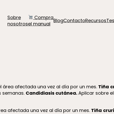
Sobre
Compra
Blog
Contacto
Recursos
Te
nosotros
el manual
 el área afectada una vez al día por un mes.
Tiña
c
os semanas.
Candidiasis cutánea.
Aplicar sobre e
área afectada una vez al día por un mes.
Tiña
crur