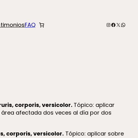
Instagram
Facebook
X
Whats
stimonios
FAQ
ruris, corporis, versicolor.
Tópico: aplicar
l área afectada dos veces al día por dos
is, corporis, versicolor.
Tópico: aplicar sobre