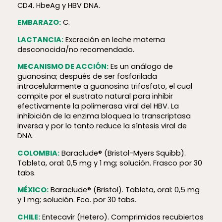
CD4. HbeAg y HBV DNA.
EMBARAZO:
C.
LACTANCIA:
Excreción en leche materna
desconocida/no recomendado.
MECANISMO DE ACCIÓN:
Es un análogo de
guanosina; después de ser fosforilada
intracelularmente a guanosina trifosfato, el cual
compite por el sustrato natural para inhibir
efectivamente la polimerasa viral del HBV. La
inhibición de la enzima bloquea la transcriptasa
inversa y por lo tanto reduce la síntesis viral de
DNA.
COLOMBIA:
Baraclude® (Bristol-Myers Squibb).
Tableta, oral: 0,5 mg y 1 mg; solución. Frasco por 30
tabs.
MÉXICO:
Baraclude® (Bristol). Tableta, oral: 0,5 mg
y 1 mg; solución. Fco. por 30 tabs.
CHILE:
Entecavir (Hetero). Comprimidos recubiertos