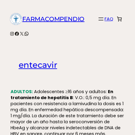
Saltar
al
FARMACOMPENDIO
FAQ
contenido
Instagram
Facebook
X
WhatsApp
entecavir
ADULTOS:
Adolescentes ≥16 años y adultos:
En
tratamiento de hepatitis B
: V.O.: 0,5 mg día. En
pacientes con resistencia a lamivudina la dosis es 1
mg día. En enfermedad hepática descompensada:
1 mg/día. La duración de este tratamiento debe ser
mayor de un año hasta la seroconversión de
HbeAg y alcanzar niveles indetectables de DNA de
HBV en sangre, continuar por 6 meses más.