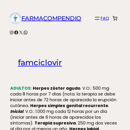
Saltar
al
FARMACOMPENDIO
FAQ
contenido
Instagram
Facebook
X
WhatsApp
famciclovir
ADULTOS:
Herpes zóster agudo
. V.O.: 500 mg
cada 8 horas por 7 días (nota: la terapia se debe
iniciar antes de 72 horas de aparecida la erupción
cutánea.
Herpes simplex genital recurrente
.
Inicial
. V.O.: 1.000 mg cada 12 horas por un día
(iniciar antes de 6 horas de aparecidos los
síntomas).
Terapia supresiva
. 250 mg dos veces
al día por al menos un año.
Herpes labial