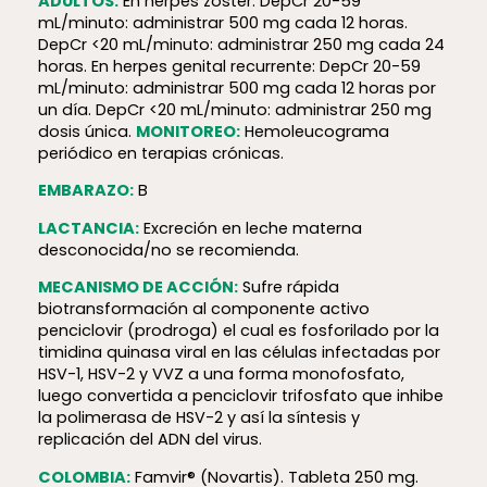
ADULTOS:
En herpes zóster: DepCr 20-59
mL/minuto: administrar 500 mg cada 12 horas.
DepCr <20 mL/minuto: administrar 250 mg cada 24
horas. En herpes genital recurrente: DepCr 20-59
mL/minuto: administrar 500 mg cada 12 horas por
un día. DepCr <20 mL/minuto: administrar 250 mg
dosis única.
MONITOREO:
Hemoleucograma
periódico en terapias crónicas.
EMBARAZO:
B
LACTANCIA:
Excreción en leche materna
desconocida/no se recomienda.
MECANISMO DE ACCIÓN:
Sufre rápida
biotransformación al componente activo
penciclovir (prodroga) el cual es fosforilado por la
timidina quinasa viral en las células infectadas por
HSV-1, HSV-2 y VVZ a una forma monofosfato,
luego convertida a penciclovir trifosfato que inhibe
la polimerasa de HSV-2 y así la síntesis y
replicación del ADN del virus.
COLOMBIA:
Famvir® (Novartis). Tableta 250 mg.