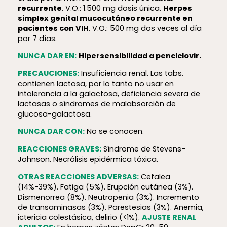
recurrente
. V.O.: 1.500 mg dosis única.
Herpes
simplex genital mucocutáneo recurrente en
pacientes con VIH
. V.O.: 500 mg dos veces al día
por 7 días.
NUNCA DAR EN:
Hiper­sen­si­bi­lidad a penciclovir.
PRECAUCIONES:
Insuficiencia renal. Las tabs.
contienen lactosa, por lo tanto no usar en
intolerancia a la galactosa, deficiencia severa de
lactasas o síndromes de malabsorción de
glucosa-galactosa.
NUNCA DAR CON:
No se conocen.
REACCIONES GRAVES:
Síndrome de Stevens-
Johnson. Necrólisis epidérmica tóxica.
OTRAS REACCIONES ADVERSAS:
Cefalea
(14%-39%). Fatiga (5%). Erupción cutánea (3%).
Dismenorrea (8%). Neutropenia (3%). Incremento
de transaminasas (3%). Parestesias (3%). Anemia,
ictericia colestásica, delirio (<1%).
AJUSTE RENAL