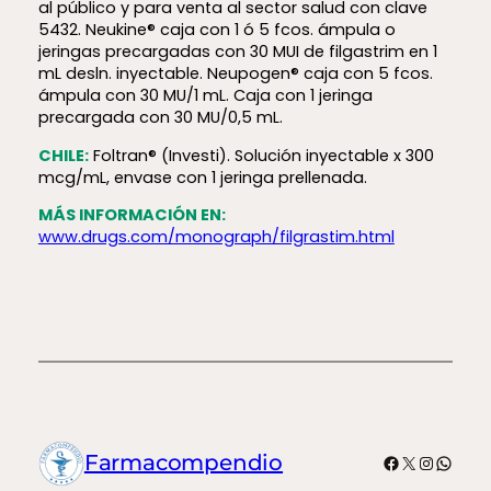
al público y para venta al sector salud con clave
5432. Neukine® caja con 1 ó 5 fcos. ámpula o
jeringas precargadas con 30 MUI de filgastrim en 1
mL desln. inyectable. Neupogen® caja con 5 fcos.
ámpula con 30 MU/1 mL. Caja con 1 jeringa
precargada con 30 MU/0,5 mL.
CHILE:
Foltran® (Investi). Solución inyectable x 300
mcg/mL, envase con 1 jeringa prellenada.
MÁS INFORMACIÓN EN:
www.drugs.com/monograph/filgrastim.html
Facebook
X
Instagr
What
Farmacompendio