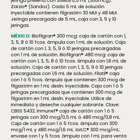
jeringa prellena con 30MUI/0,5 mL (300mcg).
Zarzio® (Sandoz). Cada 5 mL de solución
inyectable contienen filgrastim 30 MUI y 48 MUI.
Jeringa precargada de 5 mL, caja con 3, 5 y 10
jeringas.
MÉXICO:
Biofilgran® 300 mcg: caja de cartón con 1,
3, 5, 8 ó 10 fcos. ámpula con 1 mL de solución. Caja
de cartón con 1, 3, 5, 9 ó 10 jeringas precargadas
con 1 mL de solución. Biofilgran® 480 mcg: caja de
cartón con 1, 3, 5, 8 ó 10 fcos. ámpula con 1,6 mL de
solución. Caja de cartón con 1, 3, 5, 9 ó 10 jeringas
precargadas con 1,6 mL de solución. Filatil® caja
con 1 ó 5 fcos. ámpula que contienen 300 mcg de
filgastrim en 1 mL desln. inyectable. Caja con 1 ó 5
jeringas precargadas que contienen 300 mcg de
filgastrim en 1 mL desln. inyectable. Utilice de
inmediato y deseche cualquier sobrante. Clave:
CBSS 5432. Inmunef® caja de cartón con 1 ó 5
jeringas con 300 mcg/0,5 mL ó 480 mcg/0,8 mL.
Caja de cartón con 1 ó 5 fcos. ámpula con 300
mcg/1 mL y 480 mcg/1,6 mL.
IorLC® 300 mcg/mL:
envase con 1 y 5 fcos. ámpula con 1 mL para venta