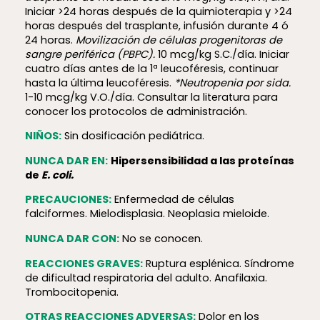
Iniciar >24 horas después de la quimioterapia y >24
horas después del trasplante, infusión durante 4 ó
24 horas.
Movilización de células progenitoras de
sangre periférica (PBPC).
10 mcg/kg S.C./día. Iniciar
cuatro días antes de la 1ª leucoféresis, continuar
hasta la última leucoféresis.
*Neutropenia por sida.
1-10 mcg/kg V.O./día. Consultar la literatura para
conocer los protocolos de administración.
NIÑOS:
Sin dosificación pediátrica.
NUNCA DAR EN:
Hiper­sen­si­bi­lidad a las proteínas
de
E. coli.
PRECAUCIONES:
Enfermedad de células
falciformes. Mielodisplasia. Neoplasia mieloide.
NUNCA DAR CON:
No se conocen.
REACCIONES GRAVES:
Ruptura esplénica. Síndrome
de dificultad respiratoria del adulto. Anafilaxia.
Trombocitopenia.
OTRAS REACCIONES ADVERSAS:
Dolor en los