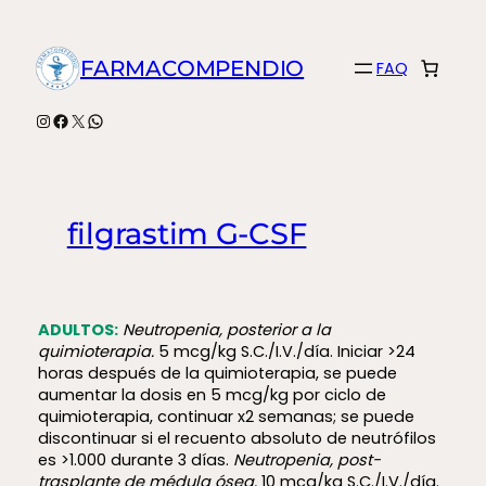
Saltar
al
FARMACOMPENDIO
FAQ
contenido
Instagram
Facebook
X
WhatsApp
filgrastim G-CSF
ADULTOS:
Neutropenia, posterior a la
quimioterapia.
5 mcg/kg S.C./I.V./día. Iniciar >24
horas después de la quimioterapia, se puede
aumentar la dosis en 5 mcg/kg por ciclo de
quimioterapia, continuar x2 semanas; se puede
discontinuar si el recuento absoluto de neutrófilos
es >1.000 durante 3 días.
Neutropenia, post-
trasplante de médula ósea.
10 mcg/kg S.C./I.V./día.