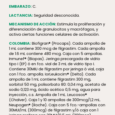
EMBARAZO:
C.
LACTANCIA:
Seguridad desconocida.
MECANISMO DE ACCIÓN:
Estimula la proliferación y
diferenciación de granulocitos y macrófagos, y
activa ciertas funciones celulares de activación.
COLOMBIA:
Biofigran® (Procaps). Cada ampolla de
1 mL contiene 300 mcg de filgrastim. Cada ampolla
de 1.6 mL contiene 480 mcg. Caja con 5 ampollas.
Inmunef®
(Biopas). Jeringa precargada de vidrio
tipo I (EP) ó en fco. vial de 3 mL de vidrio tipo I.
Contiene 30MIU de filgrastim por jeringa ó vial, caja
con 1 fco. ampolla. IorLeukocim®
(Delta). Cada
ampolla de 1 mL contiene filgrastim 300 mg,
sorbitol 50 mg, polisorbato 80: 0,04 mg, acetato de
sodio 0,123 mg, ácido acético 0,5 mg, agua para
inyección, c.s. Ampolla de 1 mL. Leucosos®
(Chalver). Caja 1 y 10 ampollas de 300mcg/1,2 mL.
Neupogen® (Roche). Caja con 5 fco.-ampollas con
30MUI/mL (300mcg) de filgrastim y/ó caja con 1