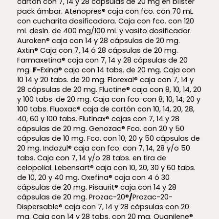
cartón con 7, 14 y 28 cápsulas de 20 mg en blíster
pack ámbar. Atenopres® caja con fco. con 70 mL
con cucharita dosificadora. Caja con fco. con 120
mL desln. de 400 mg/100 mL y vasito dosificador.
Auroken® caja con 14 y 28 cápsulas de 20 mg.
Axtin® Caja con 7, 14 ó 28 cápsulas de 20 mg.
Farmaxetina® caja con 7, 14 y 28 cápsulas de 20
mg.
F-
Exina® caja con 14 tabs. de 20 mg. Caja con
10 14 y 20 tabs. de 20 mg. Florexal® caja con 7, 14 y
28 cápsulas de 20 mg. Fluctine® caja con 8, 10, 14, 20
y 100 tabs. de 20 mg. Caja con fco. con 8, 10, 14, 20 y
100 tabs. Fluoxac® caja de cartón con 10, 14, 20, 28,
40, 60 y 100 tabs. Flutinax® cajas con 7, 14 y 28
cápsulas de 20 mg. Genozac® Fco. con 20 y 50
cápsulas de 10 mg. Fco. con 10, 20 y 50 cápsulas de
20 mg. Indozul® caja con fco. con 7, 14, 28 y/o 50
tabs. Caja con 7, 14 y/o 28 tabs. en tira de
celopolial. Lebensart® caja con 10, 20, 30 y 60 tabs.
de 10, 20 y 40 mg. Oxefina® caja con 4 ó 30
cápsulas de 20 mg. Pisaurit® caja con 14 y 28
cápsulas de 20 mg. Prozac-20®
/
Prozac-20-
Dispersable® caja con 7, 14 y 28 cápsulas con 20
mg. Caja con 14 y 28 tabs. con 20 mg. Quanilene®