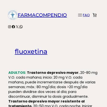
Saltar
al
FARMACOMPENDIO
FAQ
contenido
Instagram
Facebook
X
WhatsApp
fluoxetina
ADULTOS:
Trastorno depresivo mayor.
20-80 mg
V.O. cada mañana; inicio: 20 mg V.O. cada
mañana, puede incrementarse después de varias
semanas; máx.: 80 mg/día; dosis >20 mg/día
pueden dividirse dos veces al día; para
discontinuar, disminuir la dosis gradualmente.
Trastorno depresivo mayor resistente al
tratamiento.
20-50 mg V.O. cada noche. Iniciar