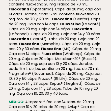
contiene fluoxetina 20 mg. Frasco de 70 mL.
Fluoxetina
(Expofarma). Cáps. de 20 mg; caja con
14 cáps. Jarabe, cada 5 mL contiene fluoxetina 20
mg; fco. de 70 y 120 mL.
Fluoxetina
(Genfar). Cáps.
de 20 mg. Caja con 14 cáps.
Fluoxetina
(La Santé).
Cáps. de 20 mg. Caja con 14 cáps.
Fluoxetina
(Lafrancol). Cáps. de 20 mg. Caja con 14 y 30 cáps.
Fluoxetina
(Laproff). Tabs. de 20 mg. Caja con 20
tabs.
Fluoxetina
(Memphis). Cáps. de 20 mg. Caja
con 20 y 30 cáps.
Fluoxetina
(MK). Cáps. de 20 mg.
Caja con 14 cáps.
Fluoxetina
(Winthrop). Cáps. de
20 mg. Caja con 20 cáps. Moltoben-20® (Bussié).
Cáps. de 20 mg; caja con 10 y 20 cáps. Jarabe,
cada 5 mL de jbe. contienen 20 mg; fco. de 70 mL.
Pragmaten® (Novamed). Cáps. de 20 mg. Caja con
10, 30 y 50 cáps. Prozac® (Eli Lilly). Cáps. de 20 mg.
Caja con 14 y 28 cáps. Zepax® (Siegfried). Cáps. de
20 mg. Caja con 14 y 28 cáps. Tabs. de 10 mg y 20
mg. Caja con 10, 20, 30 y 40 tabs.
MÉXICO:
Altoprezol® fco. con 14 tabs. de 20 mg.
Caja con 10 y 20 tabs. de 20 mg. Aniup® Caja de