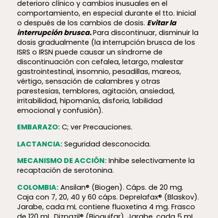
deterioro clínico y cambios inusuales en el
comportamiento, en especial durante el tto. Inicial
o después de los cambios de dosis.
Evitar la
interrupción brusca.
Para discontinuar, disminuir la
dosis gradualmente (la interrupción brusca de los
ISRS o IRSN puede causar un síndrome de
discontinuación con cefalea, letargo, malestar
gastrointestinal, insomnio, pesadillas, mareos,
vértigo, sensación de calambres y otras
parestesias, temblores, agitación, ansiedad,
irritabilidad, hipomanía, disforia, labilidad
emocional y confusión).
EMBARAZO:
C; ver Precauciones.
LACTANCIA:
Seguridad desconocida.
MECANISMO DE ACCIÓN:
Inhibe selectivamente la
recaptación de serotonina.
COLOMBIA:
Ansilan® (Biogen). Cáps. de 20 mg.
Caja con 7, 20, 40 y 60 cáps. Deprelafax® (Blaskov).
Jarabe, cada mL contiene fluoxetina 4 mg. Frasco
de 120 mL. Dizpazil® (Bioquifar). Jarabe, cada 5 mL