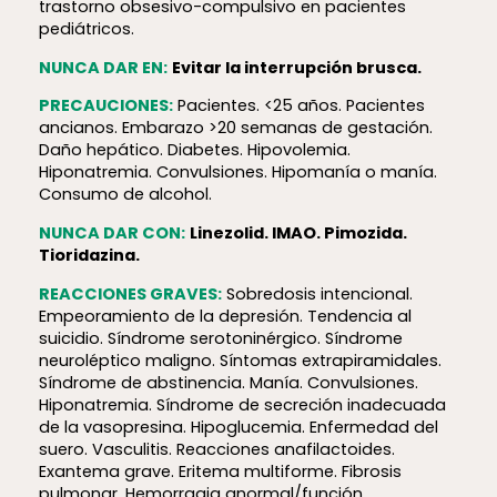
trastorno obsesivo-compulsivo en pacientes
pediátricos.
NUNCA DAR EN:
Evitar la interrupción brusca.
PRECAUCIONES:
Pacientes. <25 años. Pacientes
ancianos. Embarazo >20 semanas de gestación.
Daño hepático. Diabetes. Hipovolemia.
Hiponatremia. Convulsiones. Hipomanía o manía.
Consumo de alcohol.
NUNCA DAR CON:
Linezolid. IMAO. Pimozida.
Tioridazina.
REACCIONES GRAVES:
Sobredosis intencional.
Empeoramiento de la depresión. Tendencia al
suicidio. Síndrome serotoninérgico. Síndrome
neuroléptico maligno. Síntomas extrapiramidales.
Síndrome de abstinencia. Manía. Convulsiones.
Hiponatremia. Síndrome de secreción inadecuada
de la vasopresina. Hipoglucemia. Enfermedad del
suero. Vasculitis. Reacciones anafilactoides.
Exantema grave. Eritema multiforme. Fibrosis
pulmonar. Hemorragia anormal/función