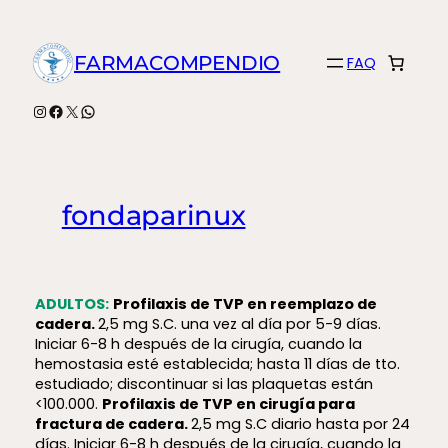
Saltar
al
FARMACOMPENDIO
FAQ
contenido
Instagram
Facebook
X
WhatsApp
fondaparinux
ADULTOS:
P
rofilaxis de TVP en reemplazo de
cadera.
2,5 mg S.C. una vez al día por 5-9 días.
Iniciar 6-8 h después de la cirugía, cuando la
hemostasia esté establecida; hasta 11 días de tto.
estudiado; discontinuar si las plaquetas están
<100.000.
P
rofilaxis de TVP en cirugía para
fractura de cadera.
2,5 mg S.C diario hasta por 24
días. Iniciar 6-8 h después de la cirugía, cuando la