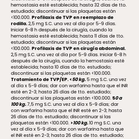
hemostasia esté establecida; hasta 32 días de tto.
estudiado; discontinuar si las plaquetas están
<100.000.
P
rofilaxis de TVP en reemplazo de
rodilla.
2,5 mg S.C. una vez al día por 5-9 días.
Iniciar 6-8 h después de la cirugía, cuando la
hemostasia esté establecida; hasta 11 días de tto.
estudiado; discontinuar si las plaquetas están
<100.000.
P
rofilaxis de TVP en cirugía abdominal.
2,5 mg S.C. una vez al día por 5-9 días. Iniciar 6-8 h
después de la cirugía, cuando la hemostasia esté
establecida; hasta 10 días de tto. estudiado;
discontinuar si las plaquetas están <100.000.
T
ratamiento de TVP/EP.
<
50 kg.
5 mg S.C. una vez
al día x 5-9 días; dar con warfarina hasta que el INR
esté en 2-3; hasta 26 días de tto. estudiado;
discontinuar si las plaquetas están <100.000.
5
0 a
100 kg.
7,5 mg S.C. una vez al día x 5-9 días; dar
con warfarina hasta que el INR esté en 2-3; hasta
26 días de tto. estudiado; discontinuar si las
plaquetas están <100.000.
>
100 kg.
10 mg S.C. una
vez al día x 5-9 días; dar con warfarina hasta que
el INR esté en 2-3; hasta 26 días de tto. estudiado;