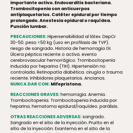
importante activo. Endocarditis bacteriana.
Trombocitopenia con anticuerpos
antiplaquetarios. Catéter epidural por tiempo
prolongado. Anestesia epidural o raquídea.
Punción lumbar.
PRECAUCIONES:
Hiper­sen­si­bi­lidad al látex. DepCr
30-50. peso <50 kg (uso en profilaxis de TVP).
riesgo de sangrado. Historia de hemorragia GI.
Úlcera péptica reciente o activa. evento
cerebrovascular hemorrágico. Trombocitopenia
inducida por heparina (TIH). Hipertensión no
controlada. Retinopatía diabética. cirugía o trauma
reciente. inhibidores plaquetarios. Ancianos.
NUNCA DAR CON:
M
ifepristona.
REACCIONES GRAVES:
hemorragia. Anemia.
Trombocitopenia. Trombocitopenia inducida por
heparina. hematoma epidural/raquídeo. parálisis.
OTRAS REACCIONES ADVERSAS:
sangrado.
Sangrado en el sitio de la inyección. Prurito en el
sitio de la inyección. Exantema en el sitio de la