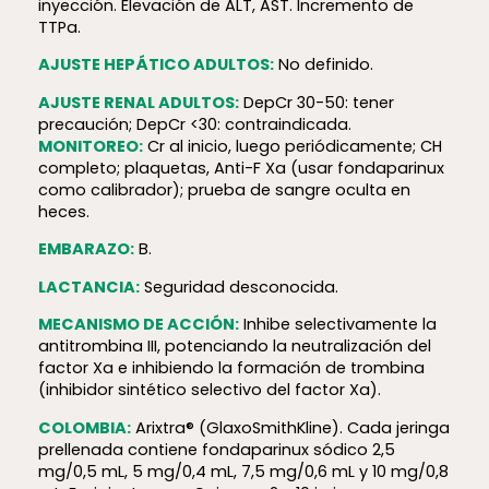
inyección. Elevación de ALT, AST. Incremento de
TTPa.
AJUSTE HEPÁTICO ADULTOS:
No definido.
AJUSTE RENAL ADULTOS:
DepCr 30-50: tener
precaución; DepCr <30: contraindicada.
MONITOREO:
Cr al inicio, luego periódicamente; CH
completo; plaquetas, Anti-F Xa (usar fondaparinux
como calibrador); prueba de sangre oculta en
heces.
EMBARAZO:
B.
LACTANCIA:
Seguridad desconocida.
MECANISMO DE ACCIÓN:
Inhibe selectivamente la
antitrombina III, potenciando la neutralización del
factor Xa e inhibiendo la formación de trombina
(inhibidor sintético selectivo del factor Xa).
COLOMBIA:
Arixtra® (GlaxoSmithKline). Cada jeringa
prellenada contiene fondaparinux sódico 2,5
mg/0,5 mL, 5 mg/0,4 mL, 7,5 mg/0,6 mL y 10 mg/0,8