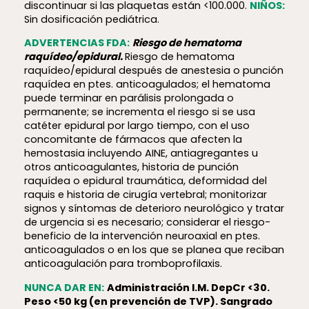
discontinuar si las plaquetas están <100.000.
NIÑOS:
Sin dosificación pediátrica.
ADVERTENCIAS FDA:
Riesgo de hematoma
raquídeo/epidural.
Riesgo de hematoma
raquídeo/epidural después de anestesia o punción
raquídea en ptes. anticoagulados; el hematoma
puede terminar en parálisis prolongada o
permanente; se incrementa el riesgo si se usa
catéter epidural por largo tiempo, con el uso
concomitante de fármacos que afecten la
hemostasia incluyendo AINE, antiagregantes u
otros anticoagulantes, historia de punción
raquídea o epidural traumática, deformidad del
raquis e historia de cirugía vertebral; monitorizar
signos y síntomas de deterioro neurológico y tratar
de urgencia si es necesario; considerar el riesgo-
beneficio de la intervención neuroaxial en ptes.
anticoagulados o en los que se planea que reciban
anticoagulación para tromboprofilaxis.
NUNCA DAR EN:
Administración I.M. DepCr <30.
Peso <50 kg (en prevención de TVP). Sangrado