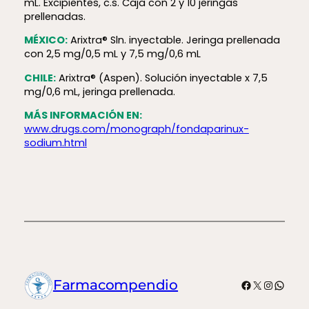
mL. Excipientes, c.s. Caja con 2 y 10 jeringas
prellenadas.
MÉXICO:
Arixtra® Sln. inyectable. Jeringa prellenada
con 2,5 mg/0,5 mL y 7,5 mg/0,6 mL
CHILE:
Arixtra® (Aspen). Solución inyectable x 7,5
mg/0,6 mL, jeringa prellenada.
MÁS INFORMACIÓN EN:
www.drugs.com/monograph/fondaparinux-
sodium.html
Facebook
X
Instagr
What
Farmacompendio