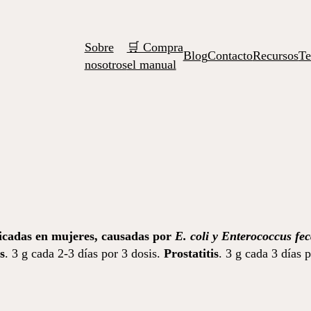
Sobre
🛒 Compra
Blog
Contacto
Recursos
Te
nosotros
el manual
licadas en mujeres, causadas por
E. coli y Enterococcus fec
s
. 3 g cada 2-3 días por 3 dosis.
Prostatitis
. 3 g cada 3 días p