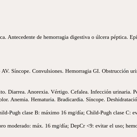
ca. Antecedente de hemorragia digestiva o úlcera péptica. E
 AV. Síncope. Convulsiones. Hemorragia GI. Obstrucción urin
. Diarrea. Anorexia. Vértigo. Cefalea. Infección urinaria. P
lor. Anemia. Hematuria. Bradicardia. Síncope. Deshidratació
hild-Pugh clase B: máximo 16 mg/día; Child-Pugh clase C: evi
ioro moderado: máx. 16 mg/día; DepCr <9: evitar el uso; hemo