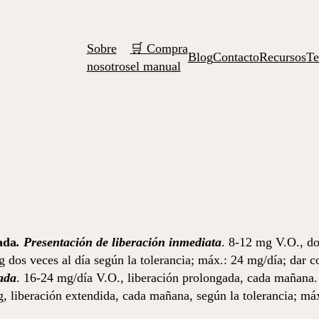
Sobre
🛒 Compra
Blog
Contacto
Recursos
Te
nosotros
el manual
ada
. Presentación de liberación inmediata
. 8-12 mg V.O., do
 dos veces al día según la tolerancia; máx.: 24 mg/día; dar 
ada
. 16-24 mg/día V.O., liberación prolongada, cada mañana.
liberación extendida, cada mañana, según la tolerancia; máx.