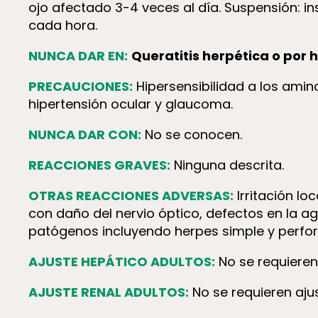
ojo afectado 3-4 veces al día. Suspensión: i
cada hora.
NUNCA DAR EN:
Queratitis herpética o por 
PRECAUCIONES:
Hiper­sen­si­bi­lidad a los a
hipertensión ocular y glaucoma.
NUNCA DAR CON:
No se conocen.
REACCIONES GRAVES:
Ninguna descrita.
OTRAS REACCIONES ADVERSAS:
Irritación lo
con daño del nervio óptico, defectos en la a
patógenos incluyendo herpes simple y perfora
AJUSTE HEPÁTICO ADULTOS:
No se requieren
AJUSTE RENAL ADULTOS:
No se requieren ajus