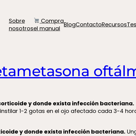
Sobre
Compra
Blog
Contacto
Recursos
Te
nosotros
el manual
tametasona oftál
orticoide y donde exista infección bacteriana.
 instilar 1-2 gotas en el ojo afectado cada 3-4 h
icoide y donde exista infección bacteriana.
Ung