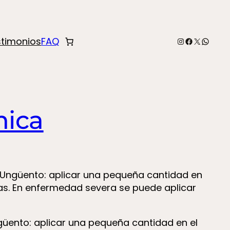
Instagram
Facebook
X
Whats
stimonios
FAQ
mica
Ungüento: aplicar una pequeña cantidad en
oras. En enfermedad severa se puede aplicar
üento: aplicar una pequeña cantidad en el