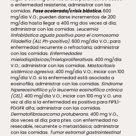
o enfermedad resistente; administrar con las
comidas.
Fase acelerada/crisis blástica.
600
mg/día V.O.; pueden darse incrementos de 200
mg/día hasta llegar a 400 mg dos veces al día;
administrar con las comidas.
Leucemia
linfoblástica aguda positiva para el cromosoma
Filadelfia (ALL Ph-positiva).
600 mg/día V.O.; para
enfermedad recurrente o refractaria; administrar
con las comidas.
Enfermedades
mielodisplásicas/mieloproliferativas.
400 mg/día
V.O.; administrar con las comidas.
Mastocitosis
sistémica agresiva.
400 mg/día V.O.; iniciar con 100
mg/día V.O. si la enfermedad está asociada a
eosinofilia; administrar con las comidas.
Síndrome
hipereosinofílico y/o leucemia eosinofílica crónica
(CEL).
400 mg/día V.O.; iniciar con 100 mg V.O. una
vez al día si la enfermedad es positiva para FIP1L1-
PDGFR alfa; administrar con las comidas.
Dermatofibrosarcoma protuberans.
400 mg V.O.,
dos veces al día; para ptes. con enfermedad no
resecable, recurrente o metastásica; administrar
con las comidas.
Tumor estromal gastrointestinal