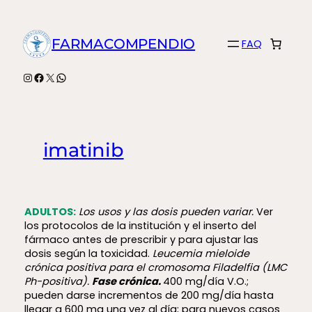
Saltar
al
FARMACOMPENDIO
FAQ
contenido
Instagram
Facebook
X
WhatsApp
imatinib
ADULTOS:
Los usos y las dosis pueden variar.
Ver
los protocolos de la institución y el inserto del
fármaco antes de prescribir y para ajustar las
dosis según la toxicidad.
Leucemia mieloide
crónica positiva para el cromosoma Filadelfia (LMC
Ph-positiva).
Fase crónica.
400 mg/día V.O.;
pueden darse incrementos de 200 mg/día hasta
llegar a 600 mg una vez al día; para nuevos casos