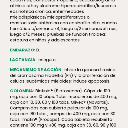
cada mes; considerar troponina, ecocardiograma
al inicio si hay síndrome hipereosinofílico/leucemia
eosinofílica crónica, enfermedades
mielodisplásicas/mieloproliferativas o
mastocitosis sistémica con eosinofilia alta; cuadro
hemático c/semana x4, luego c/2 semanas x1 mes,
luego c/2 meses; pruebas de función tiroidea;
estatura en niños y adolescentes.
EMBARAZO:
D.
LACTANCIA:
Inseguro.
MECANISMO DE ACCIÓN:
Inhibe la quinasa tirosina
del cromosoma Filadelfia (Ph) y la proliferación de
células leucémicas mieloides; induce apoptosis.
COLOMBIA:
Biotinib® (Biotoscana). Cáps. de 100
mg, caja con 10 cáps. Tabs. recubiertas de 400 mg,
caja con 10, 30, 60 y 100 tabs. Glivec® (Novartis).
Comprimidos con cubierta pelicular de 100 mg,
caja con 180 tabs.; comps. de 400 mg, caja con 30
tabs. Imatin® (Procaps). Cada tableta recubierta
contiene 100 mg y 400 mg, caja con 30, 60, 90 y 180