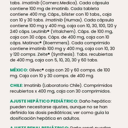
tabs.
Imatinib
(Comerc.Medica). Cada cápsula
contiene 100 mg de imatinib. Cada tableta
contiene 400 mg. Cáps., blíster con 10 tabs., caja
con 10 y 30 tabs.
Imatinib
(Humax). Cada cápsula
contiene 100 mg y 400 mg, caja con 10, 30, 100, 120 y
240 cáps. Leutinib® (Vitalchem). Cáps. de 100 mg,
caja con 30 cáps. Cáps. de 400 mg, caja con 10
cáps. Matinac® (Roemmers). Cada comprimido
contiene imatinib 100 mg y 400 mg, caja con 10, 30
y 120 comps. Zeite® (Synthesis). Tabs. recubiertas
de 400 mg, caja con 5, 10, 20, 30 y 60 tabs.
MÉXICO:
Glivec® caja con 20 y 60 comps. de 100
mg. Caja con 10 y 30 comps. de 400 mg.
CHILE:
Imatinib (Laboratorio Chile). Comprimidos
recubiertos x 400 mg, caja con 30 comprimidos.
AJUSTE HEPÁTICO PEDIÁTRICO:
Daño hepático:
pueden necesitarse ajustes, aunque no se han
definido las dosis pediátricas; ver como guía la
dosificación hepática en adultos.