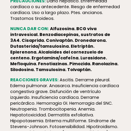
PRECAUCIONES:
Daño hepático. Enfermedad
cardíaca o su antecedente. Riesgo de enfermedad
cardíaca. Uso a largo plazo. Ptes. ancianos.
Trastornos tiroideos.
NUNCA DAR CON:
Alfuzosina. BCG viva
intravesical. Benzodiacepinas, sustratos de
3A4. Cisaprida. Conivaptán. Dronedarona.
Dutasterida/tamsulosina. Eletriptán.
Eplerenona. Alcaloides del cornezuelo de
centeno. Ergotamina/cafeína. Lurasidone.
Mefloquina. Fenotiazinas. Pimozida. Ranolazina.
Silodosina. Tamsulosina. Tolvaptán.
REACCIONES GRAVES:
Ascitis. Derrame pleural.
Edema pulmonar. Anasarca. Insuficiencia cardíaca
congestiva grave. Disfunción de ventrículo
izquierdo. Insuficiencia cardíaca. Derrame
pericárdico. Hemorragia GI. Hemorragia del SNC.
Neutropenia. Trombocitopenia. Anemia.
Hepatotoxicidad. Dermatitis exfoliativa.
Hipopotasemia. Eritema multiforme. Síndrome de
Stevens-Johnson. Fotosensibilidad. Hipotiroidismo.