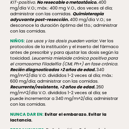
KIT-positivo.
No resecable o metastásico.
400
mg/día V.O.; máx.: 400 mg V.O., dos veces al día;
administrar con las comidas.
Quimioterapia
adyuvante post-resección.
400 mg/día V.O.; se
desconoce la duración óptima del tto.; administrar
con las comidas.
NIÑOS:
Los usos y las dosis pueden variar.
Ver los
protocolos de la institución y el inserto del fármaco
antes de prescribir y para ajustar las dosis según la
toxicidad.
Leucemia mieloide crónica positiva para
el cromosoma Filadelfia (CML Ph+) en fase crónica.
Recién diagnosticados >2 años de edad.
340
mg/m^2/día V.O. divididos 1-2 veces al día; máx.:
600 mg/día; administrar con las comidas.
Recurrente/resistente, >2 años de edad.
260
mg/m^2/día V.O. divididos 1-2 veces al día; se
puede incrementar a 340 mg/m^2/día; administrar
con las comidas.
NUNCA DAR EN:
Evitar el embarazo. Evitar la
lactancia.