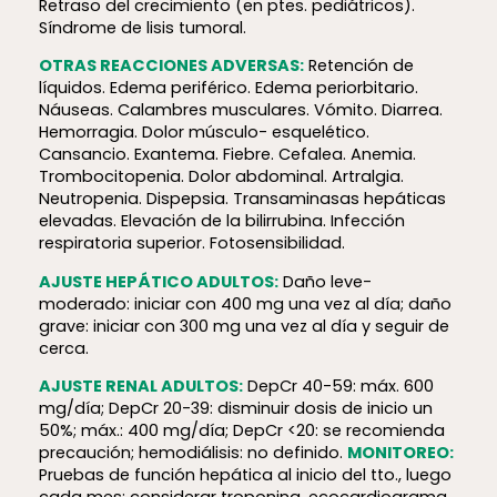
Retraso del crecimiento (en ptes. pediátricos).
Síndrome de lisis tumoral.
OTRAS REACCIONES ADVERSAS:
Retención de
líquidos. Edema periférico. Edema periorbitario.
Náuseas. Calambres musculares. Vómito. Diarrea.
Hemorragia. Dolor músculo- esquelético.
Cansancio. Exantema. Fiebre. Cefalea. Anemia.
Trombocitopenia. Dolor abdominal. Artralgia.
Neutropenia. Dispepsia. Transaminasas hepáticas
elevadas. Elevación de la bilirrubina. Infección
respiratoria superior. Fotosensibilidad.
AJUSTE HEPÁTICO ADULTOS:
Daño leve-
moderado: iniciar con 400 mg una vez al día; daño
grave: iniciar con 300 mg una vez al día y seguir de
cerca.
AJUSTE RENAL ADULTOS:
DepCr 40-59: máx. 600
mg/día; DepCr 20-39: disminuir dosis de inicio un
50%; máx.: 400 mg/día; DepCr <20: se recomienda
precaución; hemodiálisis: no definido.
MONITOREO:
Pruebas de función hepática al inicio del tto., luego