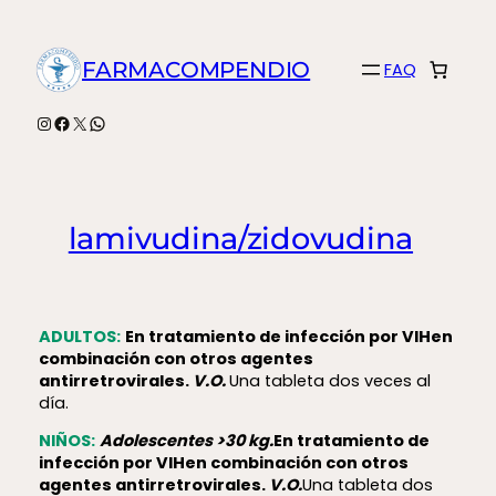
Saltar
al
FARMACOMPENDIO
FAQ
contenido
Instagram
Facebook
X
WhatsApp
lamivudina/zidovudina
ADULTOS:
En tratamiento de infección por VIH
en
combinación con otros agentes
antirretrovirales.
V.O.
Una tableta dos veces al
día.
NIÑOS:
Adolescentes >30 kg.
En tratamiento de
infección por VIH
en combinación con otros
agentes antirretrovirales.
V.O.
Una tableta dos