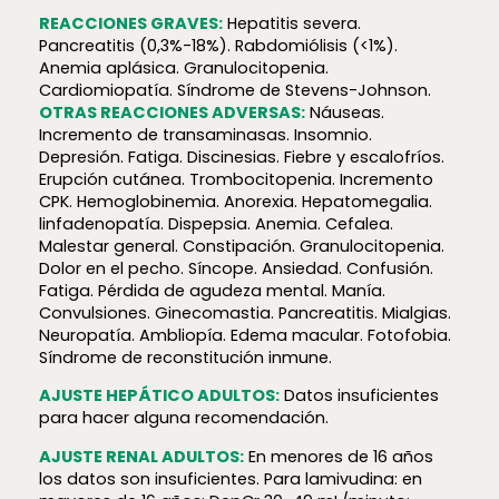
REACCIONES GRAVES:
Hepatitis severa.
Pancreatitis (0,3%-18%). Rabdomiólisis (<1%).
Anemia aplásica. Granulocitopenia.
Cardiomiopatía. Síndrome de Stevens-Johnson.
OTRAS REACCIONES ADVERSAS:
Náuseas.
Incremento de transaminasas. Insomnio.
Depresión. Fatiga. Discinesias. Fiebre y escalofríos.
Erupción cutánea. Trombocitopenia. Incremento
CPK. Hemoglobinemia. Anorexia. Hepatomegalia.
linfadenopatía. Dispepsia. Anemia. Cefalea.
Malestar general. Constipación. Granulocitopenia.
Dolor en el pecho. Síncope. Ansiedad. Confusión.
Fatiga. Pérdida de agudeza mental. Manía.
Convulsiones. Ginecomastia. Pancreatitis. Mialgias.
Neuropatía. Ambliopía. Edema macular. Fotofobia.
Síndrome de reconstitución inmune.
AJUSTE HEPÁTICO ADULTOS:
Datos insuficientes
para hacer alguna recomendación.
AJUSTE RENAL ADULTOS:
En menores de 16 años
los datos son insuficientes. Para lamivudina: en