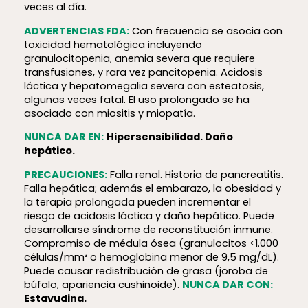
veces al día.
ADVERTENCIAS FDA:
Con frecuencia se asocia con
toxicidad hematológica incluyendo
granulocitopenia, anemia severa que requiere
transfusiones, y rara vez pancitopenia. Acidosis
láctica y hepatomegalia severa con esteatosis,
algunas veces fatal. El uso prolongado se ha
asociado con miositis y miopatía.
NUNCA DAR EN:
Hipersensibilidad. Daño
hepático.
PRECAUCIONES:
Falla renal. Historia de pancreatitis.
Falla hepática; además el embarazo, la obesidad y
la terapia prolongada pueden incrementar el
riesgo de acidosis láctica y daño hepático. Puede
desarrollarse síndrome de reconstitución inmune.
Compromiso de médula ósea (granulocitos <1.000
células/mm³ o hemoglobina menor de 9,5 mg/dL).
Puede causar redistribución de grasa (joroba de
búfalo, apariencia cushinoide).
NUNCA DAR CON:
Estavudina.