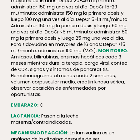
mayores de 16 años: DepCr 30-49 mL/minuto:
administrar 150 mg una vez al día. DepCr 15-29
mL/minuto: administrar 150 mg la primera dosis y
luego 100 mg una vez al día. DepCr 5-14 mL/minuto:
Administrar 150 mg la primera dosis y luego 50 mg
una vez al día. DepCr <5 mL/minuto: administrar 50
mg la primera dosis y luego 25 mg una vez al día.
Para zidovudina en mayores de 16 años: DepCr <15
mL/minuto: administrar 100 mg (V.O.).
MONITOREO:
Amilasas, bilirrubinas, enzimas hepáticas cada 3
meses mientras dure la terapia, carga viral, conteo
de CD4, signos y síntomas de pancreatitis.
Hemoleucograma al menos cada 2 semanas,
volumen corpuscular medio, creatin kinasa sérica,
observar aparición de enfermedades por
oportunistas.
EMBARAZO:
C
LACTANCIA:
Pasan a la leche
materna/contraindicados.
MECANISMO DE ACCIÓN:
La lamivudina es un
análogo de la citosina; después de ser