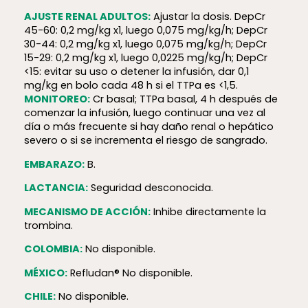
AJUSTE RENAL ADULTOS:
Ajustar la dosis. DepCr
45-60: 0,2 mg/kg x1, luego 0,075 mg/kg/h; DepCr
30-44: 0,2 mg/kg x1, luego 0,075 mg/kg/h; DepCr
15-29: 0,2 mg/kg x1, luego 0,0225 mg/kg/h; DepCr
<15: evitar su uso o detener la infusión, dar 0,1
mg/kg en bolo cada 48 h si el TTPa es <1,5.
MONITOREO:
Cr basal; TTPa basal, 4 h después de
comenzar la infusión, luego continuar una vez al
día o más frecuente si hay daño renal o hepático
severo o si se incrementa el riesgo de sangrado.
EMBARAZO:
B.
LACTANCIA:
Seguridad desconocida.
MECANISMO DE ACCIÓN:
Inhibe directamente la
trombina.
COLOMBIA:
No disponible.
MÉXICO:
Refludan® No disponible.
CHILE:
No disponible.