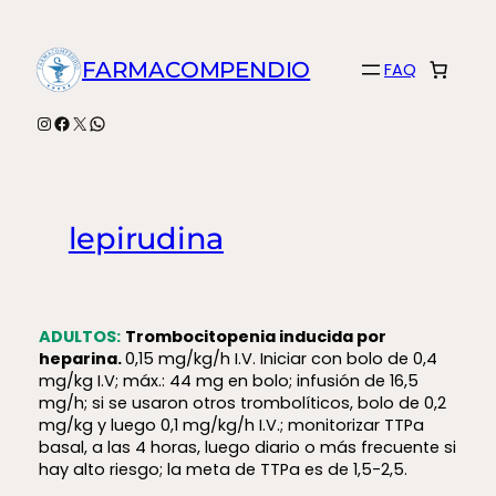
Saltar
al
FARMACOMPENDIO
FAQ
contenido
Instagram
Facebook
X
WhatsApp
lepirudina
ADULTOS:
T
rombocitopenia inducida por
heparina.
0,15 mg/kg/h I.V. Iniciar con bolo de 0,4
mg/kg I.V; máx.: 44 mg en bolo; infusión de 16,5
mg/h; si se usaron otros trombolíticos, bolo de 0,2
mg/kg y luego 0,1 mg/kg/h I.V.; monitorizar TTPa
basal, a las 4 horas, luego diario o más frecuente si
hay alto riesgo; la meta de TTPa es de 1,5-2,5.