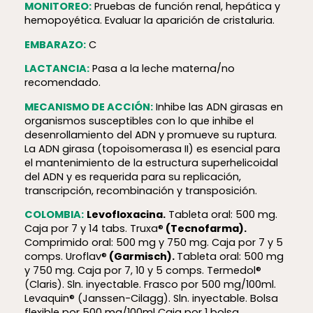
MONITOREO:
Pruebas de función renal, hepática y
hemopoyética. Evaluar la aparición de cristaluria.
EMBARAZO:
C
LACTANCIA:
Pasa a la leche materna/no
recomendado.
MECANISMO DE ACCIÓN:
Inhibe las ADN girasas en
organismos susceptibles con lo que inhibe el
desenrollamiento del ADN y promueve su ruptura.
La ADN girasa (topoisomerasa II) es esencial para
el mantenimiento de la estructura superhelicoidal
del ADN y es requerida para su replicación,
transcripción, recombinación y transposición.
COLOMBIA:
Levofloxacina.
Tableta oral: 500 mg.
Caja por 7 y 14 tabs. Truxa®
(Tecnofarma).
Comprimido oral: 500 mg y 750 mg. Caja por 7 y 5
comps. Uroflav®
(Garmisch).
Tableta oral: 500 mg
y 750 mg. Caja por 7, 10 y 5 comps. Termedol®
(Claris). Sln. inyectable. Frasco por 500 mg/100ml.
Levaquin® (Janssen-Cilagg). Sln. inyectable. Bolsa
flexible por 500 mg/100ml Caja por 1 bolsa.