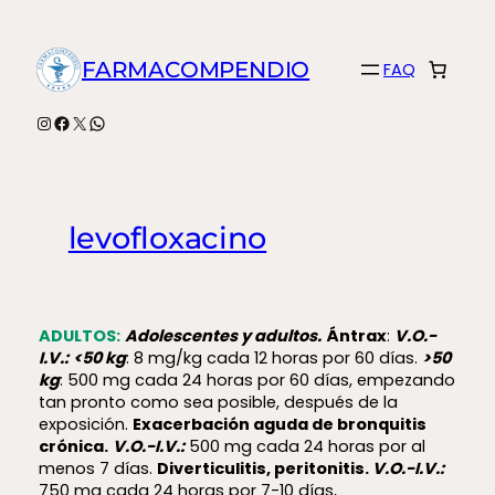
Saltar
al
FARMACOMPENDIO
FAQ
contenido
Instagram
Facebook
X
WhatsApp
levofloxacino
ADULTOS:
Adolescentes y adultos.
Ántrax
:
V.O.-
I.V.:
<50 kg
: 8 mg/kg cada 12 horas por 60 días.
>50
kg
: 500 mg cada 24 horas por 60 días, empezando
tan pronto como sea posible, después de la
exposición.
Exacerbación aguda de bronquitis
crónica.
V.O.-I.V.:
500 mg cada 24 horas por al
menos 7 días.
Diverticulitis, peritonitis.
V.O.-I.V.:
750 mg cada 24 horas por 7-10 días,