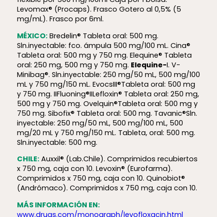
Levomax® (Procaps). Frasco Gotero al 0,5% (5
mg/mL). Frasco por 6ml.
MÉXICO:
Bredelin® Tableta oral: 500 mg.
Sln.inyectable: fco. ámpula 500 mg/100 mL. Cina®
Tableta oral: 500 mg y 750 mg. Elequine® Tableta
oral: 250 mg, 500 mg y 750 mg.
Elequine-
I. V-
Minibag®. Sln.inyectable: 250 mg/50 mL, 500 mg/100
mL y 750 mg/150 mL. EvocsIII®Tableta oral: 500 mg
y 750 mg. IIFluoning®IILefloxin® Tableta oral: 250 mg,
500 mg y 750 mg. Ovelquin®Tableta oral: 500 mg y
750 mg. Sibofix® Tableta oral: 500 mg. Tavanic®Sln.
inyectable: 250 mg/50 mL, 500 mg/100 mL, 500
mg/20 mL y 750 mg/150 mL. Tableta, oral: 500 mg.
Sln.inyectable: 500 mg.
CHILE:
Auxxil® (Lab.Chile). Comprimidos recubiertos
x 750 mg, caja con 10. Levoxin® (Eurofarma).
Comprimidos x 750 mg, caja con 10. Quinobiot®
(Andrómaco). Comprimidos x 750 mg, caja con 10.
MÁS INFORMACIÓN EN:
www.drugs.com/monograph/levofloxacin.html