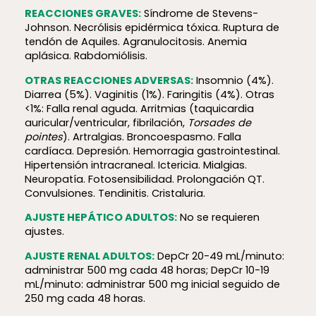
REACCIONES GRAVES:
Síndrome de Stevens-
Johnson. Necrólisis epidérmica tóxica. Ruptura de
tendón de Aquiles. Agranulocitosis. Anemia
aplásica. Rabdomiólisis.
OTRAS REACCIONES ADVERSAS:
Insomnio (4%).
Diarrea (5%). Vaginitis (1%). Faringitis (4%). Otras
<1%: Falla renal aguda. Arritmias (taquicardia
auricular/ventricular, fibrilación,
Torsades de
pointes
). Artralgias. Broncoespasmo. Falla
cardíaca. Depresión. Hemorragia gastrointestinal.
Hipertensión intracraneal. Ictericia. Mialgias.
Neuropatía. Fotosensibilidad. Prolongación QT.
Convulsiones. Tendinitis. Cristaluria.
AJUSTE HEPÁTICO ADULTOS:
No se requieren
ajustes.
AJUSTE RENAL ADULTOS:
DepCr 20-49 mL/minuto:
administrar 500 mg cada 48 horas; DepCr 10-19
mL/minuto: administrar 500 mg inicial seguido de
250 mg cada 48 horas.