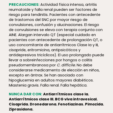
PRECAUCIONES:
Actividad física intensa, artritis
reumatoide y falla renal pueden ser factores de
riesgo para tendinitis. Pacientes con antecedente
de trastornos del SNC por mayor riesgo de
convulsiones, confusión y alucinaciones. El riesgo
de convulsiones se eleva con terapia conjunta con
AINE. Alargan intervalo QT (especial cuidado en
pacientes con antecedente de prolongación QT, o
uso concomitante de antiarrítmicos Clase Ia y III,
cisapride, eritromicina, antipsicóticos y
antidepresivos tricíclicos). El uso prolongado puede
llevar a sobreinfecciones por hongos o colitis
pseudomembranosa por
C. difficile.
No debe
considerarse medicamento de elección en niños,
excepto en ántrax. Se han asociado con
hipoglucemia en adultos mayores diabéticos.
Miastenia gravis. Falla renal. Falla hepática.
NUNCA DAR CON:
Antiarrítmicos clase Ia.
Antiarrítmicos clase III. BCG viva intravesical.
Cisaprida. Dronedarona. Fenotiazinas. Pimozida.
Ziprasidona.