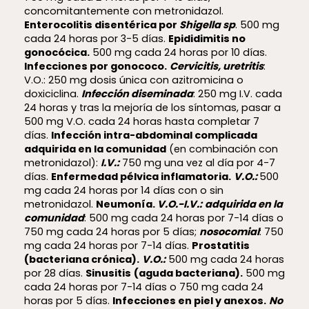
concomitantemente con metronidazol.
Enterocolitis disentérica por
Shigella sp
. 500 mg
cada 24 horas por 3-5 días.
Epididimitis no
gonocócica.
500 mg cada 24 horas por 10 días.
Infecciones por gonococo.
Cervicitis, uretritis
:
V.O.: 250 mg dosis única con azitromicina o
doxiciclina.
Infección diseminada
: 250 mg I.V. cada
24 horas y tras la mejoría de los síntomas, pasar a
500 mg V.O. cada 24 horas hasta completar 7
días.
Infección intra-abdominal complicada
adquirida en la comunidad
(en combinación con
metronidazol):
I.V.:
750 mg una vez al día por 4-7
días.
Enfermedad pélvica inflamatoria.
V.O.:
500
mg cada 24 horas por 14 días con o sin
metronidazol.
Neumonía.
V.O.-I.V.:
adquirida en la
comunidad
: 500 mg cada 24 horas por 7-14 días o
750 mg cada 24 horas por 5 días;
nosocomial
: 750
mg cada 24 horas por 7-14 días.
Prostatitis
(bacteriana crónica).
V.O.:
500 mg cada 24 horas
por 28 días.
Sinusitis
(aguda bacteriana).
500 mg
cada 24 horas por 7-14 días o 750 mg cada 24
horas por 5 días.
Infecciones en piel y anexos.
No