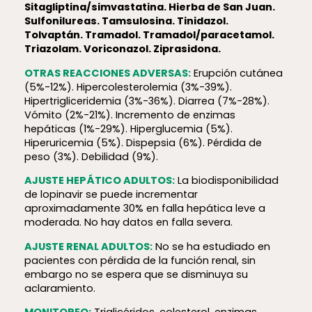
Sitagliptina/simvastatina. Hierba
de San Juan.
Sulfonilureas. Tamsulosina. Tinidazol.
Tolvaptán. Tramadol. Tramadol/paracetamol.
Triazolam. Voriconazol. Ziprasidona.
OTRAS REACCIONES ADVERSAS:
Erupción cutánea
(5%-12%). Hipercolesterolemia (3%-39%).
Hipertrigliceridemia (3%-36%). Diarrea (7%-28%).
Vómito (2%-21%). Incremento de enzimas
hepáticas (1%-29%). Hiperglucemia (5%).
Hiperuricemia (5%). Dispepsia (6%). Pérdida de
peso (3%). Debilidad (9%).
AJUSTE HEPÁTICO ADULTOS:
La biodisponibilidad
de lopinavir se puede incrementar
aproximadamente 30% en falla hepática leve a
moderada. No hay datos en falla severa.
AJUSTE RENAL ADULTOS:
No se ha estudiado en
pacientes con pérdida de la función renal, sin
embargo no se espera que se disminuya su
aclaramiento.