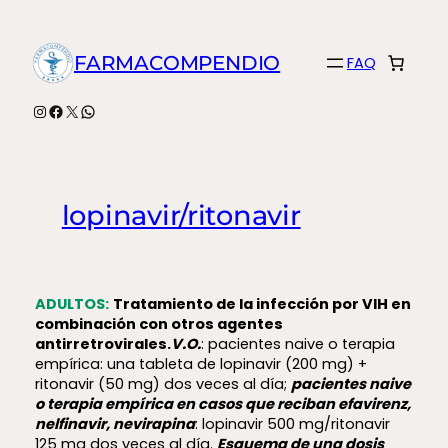
Saltar
al
FARMACOMPENDIO
FAQ
contenido
Instagram
Facebook
X
WhatsApp
lopinavir/ritonavir
ADULTOS:
Tratamiento de la infección por VIH en
combinación con otros agentes
antirretrovirales.
V.O.
: pacientes naive o terapia
empírica: una tableta de lopinavir (200 mg) +
ritonavir (50 mg) dos veces al día;
pacientes naive
o terapia empírica en casos que reciban efavirenz,
nelfinavir, nevirapina
: lopinavir 500 mg/ritonavir
125 mg dos veces al día.
Esquema de una dosis