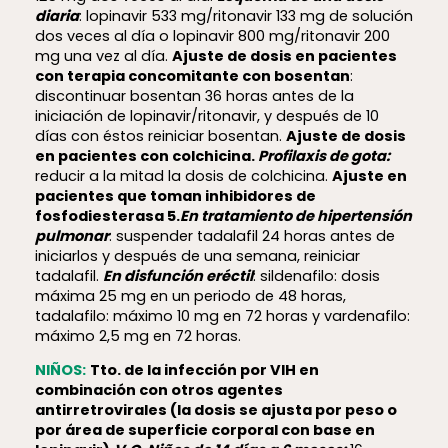
diaria
: lopinavir 533 mg/ritonavir 133 mg de solución
dos veces al día o lopinavir 800 mg/ritonavir 200
mg una vez al día.
Ajuste de dosis en pacientes
con terapia concomitante con bosentan
:
discontinuar bosentan 36 horas antes de la
iniciación de lopinavir/ritonavir, y después de 10
días con éstos reiniciar bosentan.
Ajuste de dosis
en pacientes con colchicina.
Profilaxis de gota:
reducir a la mitad la dosis de colchicina.
Ajuste en
pacientes que toman inhibidores de
fosfodiesterasa 5.
En tratamiento de hipertensión
pulmonar
: suspender tadalafil 24 horas antes de
iniciarlos y después de una semana, reiniciar
tadalafil.
En disfunción eréctil
: sildenafilo: dosis
máxima 25 mg en un periodo de 48 horas,
tadalafilo: máximo 10 mg en 72 horas y vardenafilo:
máximo 2,5 mg en 72 horas.
NIÑOS:
Tto. de la infección por VIH en
combinación con otros agentes
antirretrovirales (la dosis se ajusta por peso o
por área de superficie corporal con base en