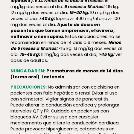
lopinavir).
V.O. Niños de 14 días a 6 meses:
16
mg/kg dos veces al día.
6 meses a 18 años:
<15 kg:
12 mg/kg dos veces al día;
15-40 kg:
10 mg/kg dos
veces al día;
>40 kg:
lopinavir 400 mg/ritonavir 100
mg dos veces al día.
Ajuste de dosis en
pacientes que toman amprenavir, efavirenz,
nelfinavir o nevirapina.
Estas asociaciones no se
recomiendan en niños de 14 días a 6 meses.
Niños
de 6 meses a 18 años:
<15 kg: 13 mg/kg dos veces al
día;
15-45 kg:
11 mg/kg dos veces al día;
>45 kg:
ver
dosis de adultos.
NUNCA DAR EN:
Prematuros de menos de 14 días
(forma oral). Lactancia.
PRECAUCIONES:
No administrar con colchicina en
pacientes con falla hepática o renal. Evitar el uso
con salmeterol. Vigilar signos de pancreatitis.
Puede alterar la conducción cardíaca y prolongar
intervalos QT y PR. Cuidado en pacientes con
bloqueos AV. Evitar su uso con cualquier
medicamento que altere la conducción cardíaca.
Puede provocar hiperglucemia, cetoacidosis en