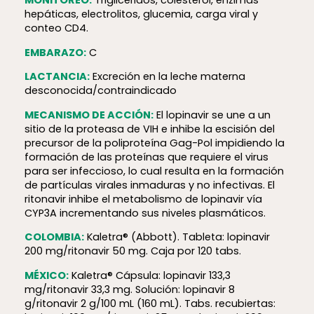
MONITOREO:
Triglicéridos, colesterol, enzimas
hepáticas, electrolitos, glucemia, carga viral y
conteo CD4.
EMBARAZO:
C
LACTANCIA:
Excreción en la leche materna
desconocida/contraindicado
MECANISMO DE ACCIÓN:
El lopinavir se une a un
sitio de la proteasa de VIH e inhibe la escisión del
precursor de la poliproteína Gag-Pol impidiendo la
formación de las proteínas que requiere el virus
para ser infeccioso, lo cual resulta en la formación
de partículas virales inmaduras y no infectivas. El
ritonavir inhibe el metabolismo de lopinavir vía
CYP3A incrementando sus niveles plasmáticos.
COLOMBIA:
Kaletra® (Abbott). Tableta: lopinavir
200 mg/ritonavir 50 mg. Caja por 120 tabs.
MÉXICO:
Kaletra® Cápsula: lopinavir 133,3
mg/ritonavir 33,3 mg. Solución: lopinavir 8
g/ritonavir 2 g/100 mL (160 mL). Tabs. recubiertas: