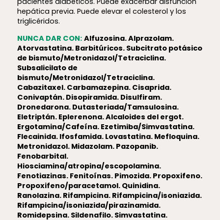
pacientes diabéticos. Puede exacerbar disfunción
hepática previa. Puede elevar el colesterol y los
triglicéridos.
NUNCA DAR CON:
Alfuzosina. Alprazolam.
Atorvastatina. Barbitúricos. Subcitrato potásico
de bismuto/Metronidazol/Tetraciclina.
Subsalicilato de
bismuto/Metronidazol/Tetraciclina.
Cabazitaxel. Carbamazepina. Cisaprida.
Conivaptán. Disopiramida. Disulfiram.
Dronedarona. Dutasteriada/Tamsulosina.
Eletriptán. Eplerenona. Alcaloides del ergot.
Ergotamina/Cafeína. Ezetimiba/Simvastatina.
Flecainida. Ifosfamida. Lovastatina. Mefloquina.
Metronidazol. Midazolam. Pazopanib.
Fenobarbital.
Hiosciamina/atropina/escopolamina.
Fenotiazinas. Fenitoínas. Pimozida. Propoxifeno.
Propoxifeno/paracetamol. Quinidina.
Ranolazina. Rifampicina. Rifampicina/isoniazida.
Rifampicina/isoniazida/pirazinamida.
Romidepsina. Sildenafilo. Simvastatina.