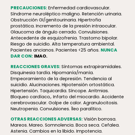
PRECAUCIONES:
Enfermedad cardiovascular.
Síndrome neuroléptico maligno. Retención urinaria.
Obstrucción GI/genitourinaria. Hipertrofia
prostática. Incremento de la presión intraocular.
Glaucoma de ángulo cerrado. Convulsiones.
Antecedente de esquizofrenia. Trastorno bipolar.
Riesgo de suicidio. Alta temperatura ambiental.
Pacientes ancianos. Pacientes <25 años.
NUNCA
DAR CON:
IMAO.
REACCIONES GRAVES:
Síntomas extrapiramidales.
Disquinesia tardía. Hipomanía/manía.
Empeoramiento de la depresión. Tendencia al
suicidio. Alucinaciones. Hipotensión ortostática.
Hipertensión. Taquicardia. Síncope. Arritmias.
Bloqueo cardíaco,. Infarto del miocardio. Accidente
cerebrovascular. Golpe de calor. Agranulocitosis.
Neutropenia. Convulsiones. Íleo paralítico.
OTRAS REACCIONES ADVERSAS:
Visión borrosa.
Mareos. Mareo. Somnolencia. Boca seca. Cefalea.
Astenia. Cambios en la libido. Impotencia.