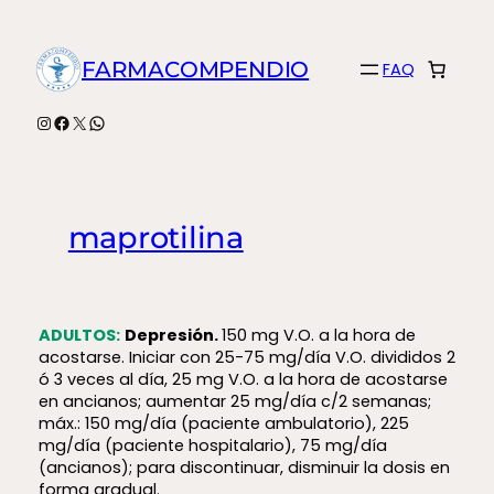
Saltar
al
FARMACOMPENDIO
FAQ
contenido
Instagram
Facebook
X
WhatsApp
maprotilina
ADULTOS:
Depresión.
150 mg V.O. a la hora de
acostarse. Iniciar con 25-75 mg/día V.O. divididos 2
ó 3 veces al día, 25 mg V.O. a la hora de acostarse
en ancianos; aumentar 25 mg/día c/2 semanas;
máx.: 150 mg/día (paciente ambulatorio), 225
mg/día (paciente hospitalario), 75 mg/día
(ancianos); para discontinuar, disminuir la dosis en
forma gradual.