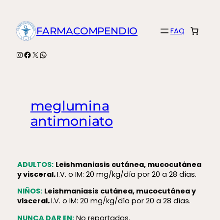
Saltar
al
FARMACOMPENDIO
FAQ
contenido
Instagram
Facebook
X
WhatsApp
meglumina
antimoniato
ADULTOS:
Leishmaniasis cutánea, mucocutánea
y visceral
.
I.V. o IM: 20 mg/kg/día por 20 a 28 días.
NIÑOS:
Leishmaniasis cutánea, mucocutánea y
visceral
.
I.V. o IM: 20 mg/kg/día por 20 a 28 días.
NUNCA DAR EN:
No reportadas.