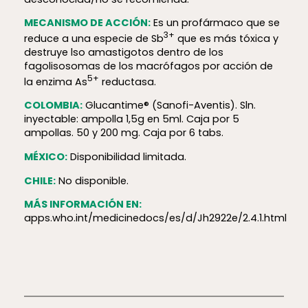
MECANISMO DE ACCIÓN:
Es un profármaco que se
3+
reduce a una especie de Sb
que es más tóxica y
destruye lso amastigotos dentro de los
fagolisosomas de los macrófagos por acción de
5+
la enzima As
reductasa.
COLOMBIA:
Glucantime® (Sanofi-Aventis). Sln.
inyectable: ampolla 1,5g en 5ml. Caja por 5
ampollas. 50 y 200 mg. Caja por 6 tabs.
MÉXICO:
Disponibilidad limitada.
CHILE:
No disponible.
MÁS INFORMACIÓN EN:
apps.who.int/medicinedocs/es/d/Jh2922e/2.4.1.html