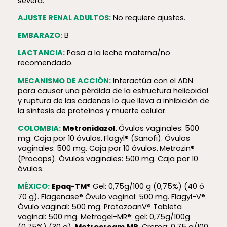
severa.
AJUSTE RENAL ADULTOS:
No requiere ajustes.
EMBARAZO:
B
LACTANCIA:
Pasa a la leche materna/no
recomendado.
MECANISMO DE ACCIÓN:
Interactúa con el ADN
para causar una pérdida de la estructura helicoidal
y ruptura de las cadenas lo que lleva a inhibición de
la síntesis de proteínas y muerte celular.
COLOMBIA:
Metronidazol.
Óvulos vaginales: 500
mg. Caja por 10 óvulos.
Flagyl® (Sanofi). Óvulos
vaginales: 500 mg. Caja por 10 óvulos
.
Metrozin®
(Procaps). Óvulos vaginales: 500 mg. Caja por 10
óvulos.
MÉXICO:
Epaq-TM®
Gel: 0,75g/100 g (0,75%) (40 ó
70 g). Flagenase® Óvulo vaginal: 500 mg. Flagyl-V®.
Óvulo vaginal: 500 mg. ProtozoanV® Tableta
vaginal: 500 mg. Metrogel-MR®: gel: 0,75g/100g
(0,75%) (30 g).
Metrocream
MR.
Crema: 0,75 g/100