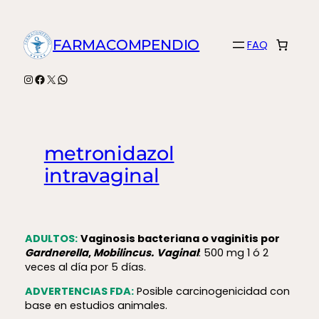
Saltar
al
FARMACOMPENDIO
FAQ
contenido
Instagram
Facebook
X
WhatsApp
metronidazol
intravaginal
ADULTOS:
Vaginosis bacteriana o vaginitis por
Gardnerella
,
Mobilincus.
Vaginal
: 500 mg 1 ó 2
veces al día por 5 días.
ADVERTENCIAS FDA:
Posible carcinogenicidad con
base en estudios animales.