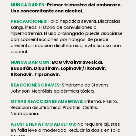
NUNCA DAR EN:
Primer trimestre del embarazo.
Uso concomitante con alcohol.
PRECAUCIONES:
Falla hepática severa. Discrasias
sanguíneas. Historia de convulsiones o
hipernatremia. El uso prolongado puede asociarse
con sobreinfecciones por hongos. Se puede
presentar reacción disulfirámica; evite su uso con
alcohol.
NUNCA DAR CON:
BCG viva intravesical.
Busulfán. Disulfiram. Lopinavir/ritonavir.
Ritonavir. Tipranavir.
REACCIONES GRAVES:
Síndrome de Stevens-
Johnson. Necrólisis epidérmica tóxica.
OTRAS REACCIONES ADVERSAS:
Eritema. Prurito.
Reacción disulfirámica. Proctitis. Cistitis.
Neutropenia.
AJUSTE HEPÁTICO ADULTOS:
No requiere ajustes
en falla leve a moderada. Reducir la dosis en falla