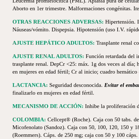
Leucemia promielocítica (PML). Aplasia pura de células 
Aborto en 1er trimestre. Malformaciones congénitas. Ins
OTRAS REACCIONES ADVERSAS:
Hipertensión. I
Náuseas/vómito. Dispepsia. Hipotensión (uso I.V. rápi
AJUSTE HEPÁTICO ADULTOS:
Trasplante renal co
AJUSTE RENAL ADULTOS:
Función retardada del in
trasplante renal. DepCr <25: máx. 1g dos veces al día; he
en mujeres en edad fértil; Cr al inicio; cuadro hemáti
LACTANCIA:
Seguridad desconocida.
Evitar el emba
finalizarlo en mujeres en edad fértil.
MECANISMO DE ACCIÓN:
Inhibe la proliferación d
COLOMBIA:
Cellcept® (Roche). Caja con 50 tabs. de
Micofenolato (Sandoz). Caja con 50, 100, 120, 150 y 1
(Roemmers). Cáps. de 250 mg; caja con 50 y 100 cáps.