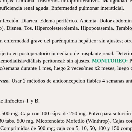
rojas. Linfoma. Trastornos linfoproliferativos. Malignidad. 
uficiencia renal aguda. Enfermedad pulmonar intersticial.
nfección. Diarrea. Edema periférico. Anemia. Dolor abdomina
do). Disnea. Tos. Hipercolesterolemia. Hipopotasemia. Temblo
n enfermedad grave del parénquima hepático: sin ajustes; otros
jerto en postoperatorio inmediato de trasplante renal. Deterio
modiálisis/diálisis peritoneal: sin ajustes.
MONITOREO:
P
co c/semana durante 1 mes, luego 2 veces/mes x2 meses, luego
razo.
Usar 2 métodos de anticoncepción fiables 4 semanas ante
e linfocitos T y B.
 500 mg. Caja con 100 cáps. de 250 mg. Polvo para solución p
80 tabs. 500 mg. Micofenolato Mofetilo (Winthrop). Cajas co
 Comprimidos de 500 mg; caja con 5, 10, 50, 100 y 150 comp