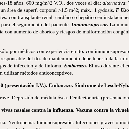
eses-18 años. 600 mg/m^2 V.O., dos veces al día;
alternativa
:
 un área de superf. corporal >1,5 m^2; máx.: 1 g/dosis.
F
Uso
es. con transplante renal, cardíaco o hepático en instalacion
 para el seguimiento del paciente.
Inmunosupresor.
La inmun
ia con aumento de abortos y riesgos de malformación congénit
sólo por médicos con experiencia en tto. con inmunosupresore
responsable del tto. de mantenimiento debe tener toda la info
gos de infección y de linfoma.
Embarazo.
El uso durante el 
n utilizar métodos anticonceptivos.
ato 80 (presentación I.V.). Embarazo. Síndrome de Lesch-Ny
ave. Depresión de médula ósea. Fenilcetonuria (presentacione
vivas nasales contra la influenza. Vacuna contra la viruel
a. Neutropenia. Inmunosupresión. Infecciones graves o mortal