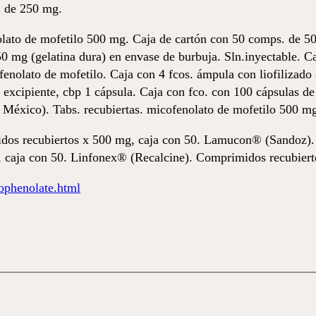
 de 250 mg.
ato de mofetilo 500 mg. Caja de cartón con 50 comps. de 50
 mg (gelatina dura) en envase de burbuja. Sln.inyectable. Cad
enolato de mofetilo. Caja con 4 fcos. ámpula con liofilizad
 excipiente, cbp 1 cápsula. Caja con fco. con 100 cápsulas d
México). Tabs. recubiertas. micofenolato de mofetilo 500 mg.
dos recubiertos x 500 mg, caja con 50. Lamucon® (Sandoz).
 caja con 50. Linfonex® (Recalcine). Comprimidos recubiert
phenolate.html