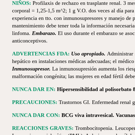
NIÑOS:
Profilaxis de rechazo en trasplante renal. 3 m
corporal = 1,25-1,5 m^2; 1 g V.O. dos veces al día para
experiencia en tto. con inmunosupresores y manejo de pt
mantenimiento debe tener toda la información necesaria
linfoma.
Embarazo.
El uso durante el embarazo se asoc
anticonceptivos.
ADVERTENCIAS FDA:
Uso apropiado.
Administrar 
hepático en instalaciones médicas adecuadas; el médico 
Inmunosupresor.
La inmunosupresión aumenta los ries
malformación congénita; las mujeres en edad fértil debe
NUNCA DAR EN:
Hiper­sen­si­bi­lidad al polisorb
PRECAUCIONES:
Trastornos GI. Enfermedad renal gr
NUNCA DAR CON:
BCG viva intravesical. Vacunas 
REACCIONES GRAVES:
Trombocitopenia. Leucopeni