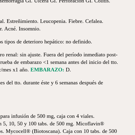
Hemorragia GI. Úlcera GI. Perforación GI. Colitis.
l. Estreñimiento. Leucopenia. Fiebre. Cefalea.
r. Acné. Insomnio.
 tipos de deterioro hepático: no definido.
ro renal: sin ajuste. Fuera del período inmediato post-
rueba de embarazo <1 semana antes del inicio del tto.
 c/mes x1 año.
EMBARAZO:
D.
s del tto. durante éste y 6 semanas después de
ara infusión de 500 mg, caja con 4 viales.
n 5, 10, 50 y 100 tabs. de 500 mg. Micoflavin®
s. Mycocell® (Biotoscana). Caja con 10 tabs. de 500