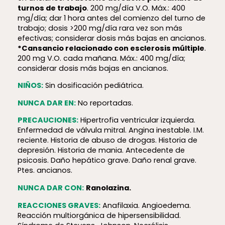
turnos de trabajo
. 200 mg/día V.O. Máx.: 400
mg/día; dar 1 hora antes del comienzo del turno de
trabajo; dosis >200 mg/día rara vez son más
efectivas; considerar dosis más bajas en ancianos.
*Cansancio relacionado con esclerosis múltiple
.
200 mg V.O. cada mañana. Máx.: 400 mg/día;
considerar dosis más bajas en ancianos.
NIÑOS:
Sin dosificación pediátrica.
NUNCA DAR EN:
No reportadas.
PRECAUCIONES:
Hipertrofia ventricular izquierda.
Enfermedad de válvula mitral. Angina inestable. I.M.
reciente. Historia de abuso de drogas. Historia de
depresión. Historia de mania. Antecedente de
psicosis. Daño hepático grave. Daño renal grave.
Ptes. ancianos.
NUNCA DAR CON:
Ranolazina.
REACCIONES GRAVES:
Anafilaxia. Angioedema.
Reacción multiorgánica de hiper­sen­si­bi­lidad.