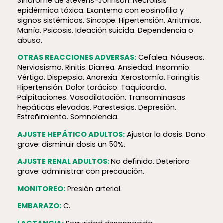
Síndrome de Stevens-Johnson. Necrólisis
epidérmica tóxica. Exantema con eosinofilia y
signos sistémicos. Síncope. Hipertensión. Arritmias.
Manía. Psicosis. Ideación suicida. Dependencia o
abuso.
OTRAS REACCIONES ADVERSAS:
Cefalea. Náuseas.
Nerviosismo. Rinitis. Diarrea. Ansiedad. Insomnio.
Vértigo. Dispepsia. Anorexia. Xerostomía. Faringitis.
Hipertensión. Dolor torácico. Taquicardia.
Palpitaciones. Vasodilatación. Transaminasas
hepáticas elevadas. Parestesias. Depresión.
Estreñimiento. Somnolencia.
AJUSTE HEPÁTICO ADULTOS:
Ajustar la dosis. Daño
grave: disminuir dosis un 50%.
AJUSTE RENAL ADULTOS:
No definido. Deterioro
grave: administrar con precaución.
MONITOREO:
Presión arterial.
EMBARAZO:
C.
LACTANCIA:
Seguridad desconocida.