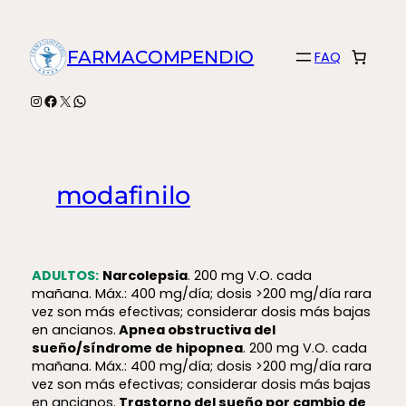
Saltar
al
FARMACOMPENDIO
FAQ
contenido
Instagram
Facebook
X
WhatsApp
modafinilo
ADULTOS:
Narcolepsia
. 200 mg V.O. cada
mañana. Máx.: 400 mg/día; dosis >200 mg/día rara
vez son más efectivas; considerar dosis más bajas
en ancianos.
Apnea obstructiva del
sueño/síndrome de hipopnea
. 200 mg V.O. cada
mañana. Máx.: 400 mg/día; dosis >200 mg/día rara
vez son más efectivas; considerar dosis más bajas
en ancianos.
Trastorno del sueño por cambio de