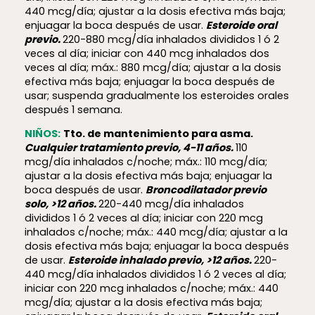
440 mcg/día; ajustar a la dosis efectiva más baja;
enjuagar la boca después de usar.
Esteroide oral
previo.
220-880 mcg/día inhalados divididos 1 ó 2
veces al día; iniciar con 440 mcg inhalados dos
veces al día; máx.: 880 mcg/día; ajustar a la dosis
efectiva más baja; enjuagar la boca después de
usar; suspenda gradualmente los esteroides orales
después 1 semana.
NIÑOS:
Tto. de mantenimiento para asma.
Cualquier tratamiento previo, 4-11 años.
110
mcg/día inhalados c/noche; máx.: 110 mcg/día;
ajustar a la dosis efectiva más baja; enjuagar la
boca después de usar.
Broncodilatador previo
solo, >12 años.
220-440 mcg/día inhalados
divididos 1 ó 2 veces al día; iniciar con 220 mcg
inhalados c/noche; máx.: 440 mcg/día; ajustar a la
dosis efectiva más baja; enjuagar la boca después
de usar.
Esteroide inhalado previo, >12 años.
220-
440 mcg/día inhalados divididos 1 ó 2 veces al día;
iniciar con 220 mcg inhalados c/noche; máx.: 440
mcg/día; ajustar a la dosis efectiva más baja;