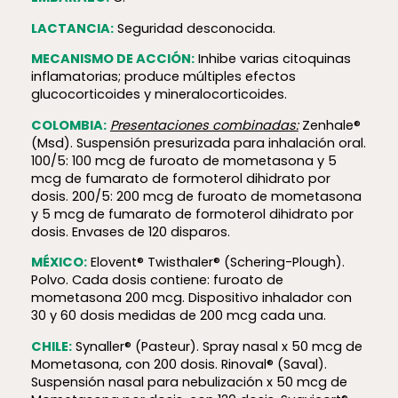
LACTANCIA:
Seguridad desconocida.
MECANISMO DE ACCIÓN:
Inhibe varias citoquinas
inflamatorias; produce múltiples efectos
glucocorticoides y mineralocorticoides.
COLOMBIA:
Presentaciones combinadas:
Zenhale®
(Msd). Suspensión presurizada para inhalación oral.
100/5: 100 mcg de furoato de mometasona y 5
mcg de fumarato de formoterol dihidrato por
dosis. 200/5: 200 mcg de furoato de mometasona
y 5 mcg de fumarato de formoterol dihidrato por
dosis. Envases de 120 disparos.
MÉXICO:
Elovent® Twisthaler® (Schering-Plough).
Polvo. Cada dosis contiene: furoato de
mometasona 200 mcg. Dispositivo inhalador con
30 y 60 dosis medidas de 200 mcg cada una.
CHILE:
Synaller® (Pasteur). Spray nasal x 50 mcg de
Mometasona, con 200 dosis. Rinoval® (Saval).
Suspensión nasal para nebulización x 50 mcg de