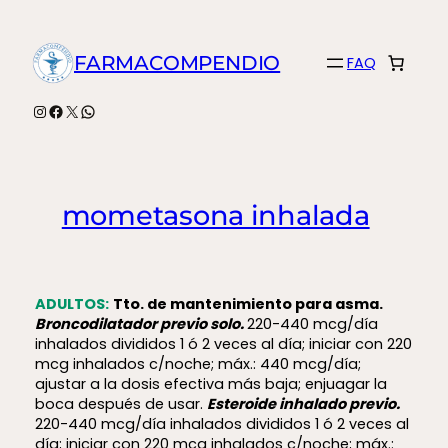
Saltar
al
FARMACOMPENDIO
FAQ
contenido
Instagram
Facebook
X
WhatsApp
mometasona inhalada
ADULTOS:
Tto. de mantenimiento para asma.
Broncodilatador previo solo.
220-440 mcg/día
inhalados divididos 1 ó 2 veces al día; iniciar con 220
mcg inhalados c/noche; máx.: 440 mcg/día;
ajustar a la dosis efectiva más baja; enjuagar la
boca después de usar.
Esteroide inhalado previo.
220-440 mcg/día inhalados divididos 1 ó 2 veces al
día; iniciar con 220 mcg inhalados c/noche; máx.: