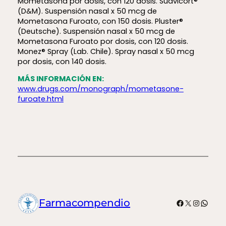
Mometasona por dosis, con 120 dosis. Suavicort®
(D&M). Suspensión nasal x 50 mcg de
Mometasona Furoato, con 150 dosis. Pluster®
(Deutsche). Suspensión nasal x 50 mcg de
Mometasona Furoato por dosis, con 120 dosis.
Monez® Spray (Lab. Chile). Spray nasal x 50 mcg
por dosis, con 140 dosis.
MÁS INFORMACIÓN EN:
www.drugs.com/monograph/mometasone-
furoate.html
Facebook
X
Instagr
What
Farmacompendio