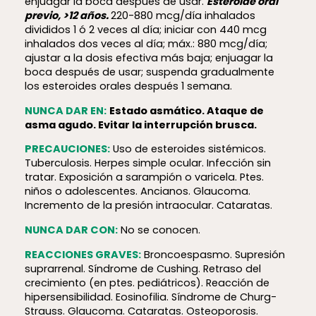
enjuagar la boca después de usar.
Esteroide oral
previo, >12 años.
220-880 mcg/día inhalados
divididos 1 ó 2 veces al día; iniciar con 440 mcg
inhalados dos veces al día; máx.: 880 mcg/día;
ajustar a la dosis efectiva más baja; enjuagar la
boca después de usar; suspenda gradualmente
los esteroides orales después 1 semana.
NUNCA DAR EN:
Estado asmático. Ataque de
asma agudo. Evitar la interrupción brusca.
PRECAUCIONES:
Uso de esteroides sistémicos.
Tuberculosis. Herpes simple ocular. Infección sin
tratar. Exposición a sarampión o varicela. Ptes.
niños o adolescentes. Ancianos. Glaucoma.
Incremento de la presión intraocular. Cataratas.
NUNCA DAR CON:
No se conocen.
REACCIONES GRAVES:
Broncoespasmo. Supresión
suprarrenal. Síndrome de Cushing. Retraso del
crecimiento (en ptes. pediátricos). Reacción de
hiper­sen­si­bi­lidad. Eosinofilia. Síndrome de Churg-
Strauss. Glaucoma. Cataratas. Osteoporosis.