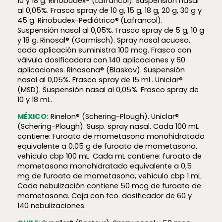
10 y 18 g. Rinobudex® (Lafrancol). Suspensión nasal
al 0,05%. Frasco spray de 10 g, 15 g, 18 g, 20 g, 30 g y
45 g. Rinobudex-Pediátrico®
(Lafrancol).
Suspensión nasal al 0,05%. Frasco spray de 5 g, 10 g
y 18 g. Rinosal® (Garmisch). Spray nasal acuoso,
cada aplicación suministra 100 mcg. Frasco con
válvula dosificadora con 140 aplicaciones y 60
aplicaciones. Rinosona® (Blaskov). Suspensión
nasal al 0,05%. Frasco spray de 15 mL. Uniclar®
(MSD). Suspensión nasal al 0,05%. Frasco spray de
10 y 18 mL.
MÉXICO:
Rinelon® (Schering-Plough). Uniclar®
(Schering-Plough). Susp. spray nasal. Cada 100 mL
contiene: Furoato de mometasona monohidratado
equivalente a 0,05 g de furoato de mometasona,
vehículo cbp 100 mL. Cada mL contiene: furoato de
mometasona monohidratado equivalente a 0,5
mg de furoato de mometasona, vehículo cbp 1 mL.
Cada nebulización contiene 50 mcg de furoato de
mometasona. Caja con fco. dosificador de 60 y
140 nebulizaciones.