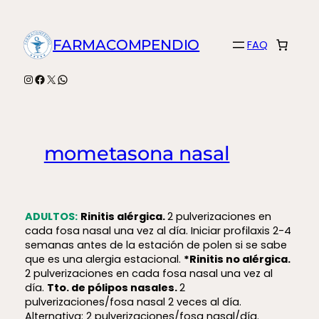
Saltar
al
FARMACOMPENDIO
FAQ
contenido
Instagram
Facebook
X
WhatsApp
mometasona nasal
ADULTOS:
Rinitis alérgica.
2 pulverizaciones en
cada fosa nasal una vez al día. Iniciar profilaxis 2-4
semanas antes de la estación de polen si se sabe
que es una alergia estacional.
*Rinitis no alérgica.
2 pulverizaciones en cada fosa nasal una vez al
día.
Tto. de pólipos nasales.
2
pulverizaciones/fosa nasal 2 veces al día.
Alternativa: 2 pulverizaciones/fosa nasal/día.