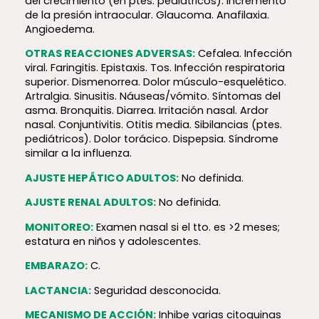
del crecimiento (en ptes. pediátricos). Incremento
de la presión intraocular. Glaucoma. Anafilaxia.
Angioedema.
OTRAS REACCIONES ADVERSAS:
Cefalea. Infección
viral. Faringitis. Epistaxis. Tos. Infección respiratoria
superior. Dismenorrea. Dolor músculo-esquelético.
Artralgia. Sinusitis. Náuseas/vómito. Síntomas del
asma. Bronquitis. Diarrea. Irritación nasal. Ardor
nasal. Conjuntivitis. Otitis media. Sibilancias (ptes.
pediátricos). Dolor torácico. Dispepsia. Síndrome
similar a la influenza.
AJUSTE HEPÁTICO ADULTOS:
No definida.
AJUSTE RENAL ADULTOS:
No definida.
MONITOREO:
Examen nasal si el tto. es >2 meses;
estatura en niños y adolescentes.
EMBARAZO:
C.
LACTANCIA:
Seguridad desconocida.
MECANISMO DE ACCIÓN:
Inhibe varias citoquinas