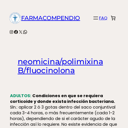
Saltar
al
FARMACOMPENDIO
FAQ
contenido
Instagram
Facebook
X
WhatsApp
neomicina/polimixina
B/fluocinolona
ADULTOS:
Condiciones en que se requiera
corticoide y donde exista infección bacteriana.
Sln.: aplicar 2 ó 3 gotas dentro del saco conjuntival
cada 3-4 horas, o más frecuentemente (cada 1-2
horas), dependiendo de si el carácter agudo de la
infección así lo requiere. No existe evidencia de que