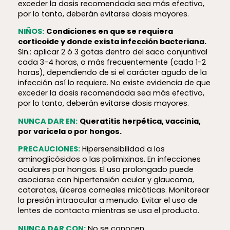
exceder la dosis recomendada sea más efectivo,
por lo tanto, deberán evitarse dosis mayores.
NIÑOS:
Condiciones en que se requiera
corticoide y donde exista infección bacteriana.
Sln.: aplicar 2 ó 3 gotas dentro del saco conjuntival
cada 3-4 horas, o más frecuentemente (cada 1-2
horas), dependiendo de si el carácter agudo de la
infección así lo requiere. No existe evidencia de que
exceder la dosis recomendada sea más efectivo,
por lo tanto, deberán evitarse dosis mayores.
NUNCA DAR EN:
Queratitis herpética, vaccinia,
por varicela o por hongos.
PRECAUCIONES:
Hiper­sen­si­bi­lidad a los
aminoglicósidos o las polimixinas. En infecciones
oculares por hongos. El uso prolongado puede
asociarse con hipertensión ocular y glaucoma,
cataratas, úlceras corneales micóticas. Monitorear
la presión intraocular a menudo. Evitar el uso de
lentes de contacto mientras se usa el producto.
NUNCA DAR CON:
No se conocen.