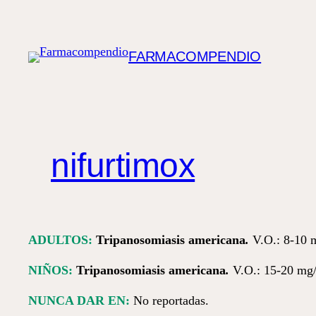
Saltar
al
contenido
FARMACOMPENDIO
nifurtimox
ADULTOS:
Tripanosomiasis americana
.
V.O.: 8-10 m
NIÑOS:
Tripanosomiasis americana
.
V.O.: 15-20 mg/
NUNCA DAR EN:
No reportadas.