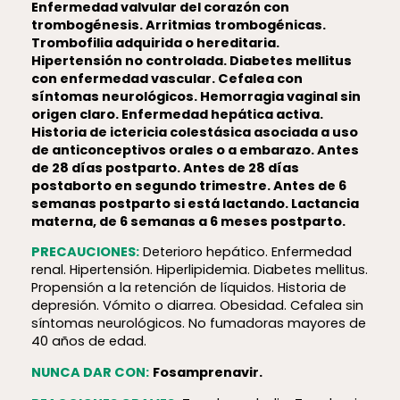
Enfermedad valvular del corazón con
trombogénesis. Arritmias trombogénicas.
Trombofilia adquirida o hereditaria.
Hipertensión no controlada. Diabetes mellitus
con enfermedad vascular. Cefalea con
síntomas neurológicos. Hemorragia vaginal sin
origen claro. Enfermedad hepática activa.
Historia de ictericia colestásica asociada a uso
de anticonceptivos orales o a embarazo. Antes
de 28 días postparto. Antes de 28 días
postaborto en segundo trimestre. Antes de 6
semanas postparto si está lactando. Lactancia
materna, de 6 semanas a 6 meses postparto.
PRECAUCIONES:
Deterioro hepático. Enfermedad
renal. Hipertensión. Hiperlipidemia. Diabetes mellitus.
Propensión a la retención de líquidos. Historia de
depresión. Vómito o diarrea. Obesidad. Cefalea sin
síntomas neurológicos. No fumadoras mayores de
40 años de edad.
NUNCA DAR CON:
Fosamprenavir.