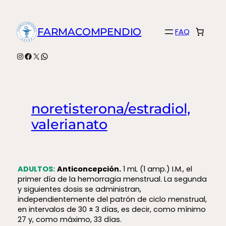
Saltar
al
FARMACOMPENDIO
FAQ
contenido
Instagram
Facebook
X
WhatsApp
noretisterona/estradiol,
valerianato
ADULTOS:
Anticoncepción.
1 mL (1 amp.) I.M., el
primer día de la hemorragia menstrual. La segunda
y siguientes dosis se administran,
independientemente del patrón de ciclo menstrual,
en intervalos de 30 ± 3 días, es decir, como mínimo
27 y, como máximo, 33 días.