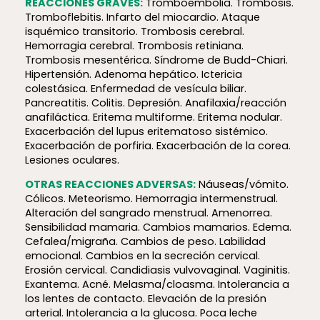
REACCIONES GRAVES:
Tromboembolia. Trombosis.
Tromboflebitis. Infarto del miocardio. Ataque
isquémico transitorio. Trombosis cerebral.
Hemorragia cerebral. Trombosis retiniana.
Trombosis mesentérica. Síndrome de Budd-Chiari.
Hipertensión. Adenoma hepático. Ictericia
colestásica. Enfermedad de vesícula biliar.
Pancreatitis. Colitis. Depresión. Anafilaxia/reacción
anafiláctica. Eritema multiforme. Eritema nodular.
Exacerbación del lupus eritematoso sistémico.
Exacerbación de porfiria. Exacerbación de la corea.
Lesiones oculares.
OTRAS REACCIONES ADVERSAS:
Náuseas/vómito.
Cólicos. Meteorismo. Hemorragia intermenstrual.
Alteración del sangrado menstrual. Amenorrea.
Sensibilidad mamaria. Cambios mamarios. Edema.
Cefalea/migraña. Cambios de peso. Labilidad
emocional. Cambios en la secreción cervical.
Erosión cervical. Candidiasis vulvovaginal. Vaginitis.
Exantema. Acné. Melasma/cloasma. Intolerancia a
los lentes de contacto. Elevación de la presión
arterial. Intolerancia a la glucosa. Poca leche