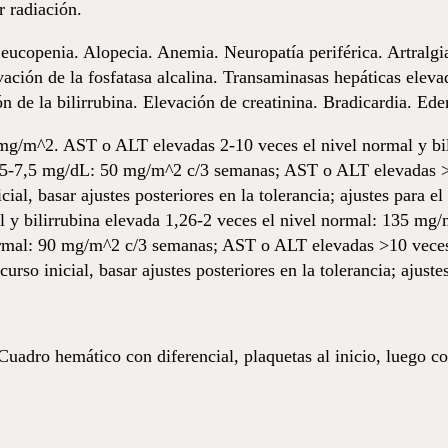
r radiación.
ucopenia. Alopecia. Anemia. Neuropatía periférica. Artralgias
ación de la fosfatasa alcalina. Transaminasas hepáticas eleva
n de la bilirrubina. Elevación de creatinina. Bradicardia. Ed
mg/m^2. AST o ALT elevadas 2-10 veces el nivel normal y b
1,5-7,5 mg/dL: 50 mg/m^2 c/3 semanas; AST o ALT elevadas >1
cial, basar ajustes posteriores en la tolerancia; ajustes para
y bilirrubina elevada 1,26-2 veces el nivel normal: 135 mg
normal: 90 mg/m^2 c/3 semanas; AST o ALT elevadas >10 veces 
urso inicial, basar ajustes posteriores en la tolerancia; ajust
Cuadro hemático con diferencial, plaquetas al inicio, luego con