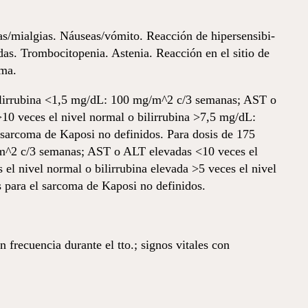
/mialgias. Náuseas/vómito. Reacción de hiper­sen­si­bi­
das. Trombocitopenia. Astenia. Reacción en el sitio de
ema.
ilirrubina <1,5 mg/dL: 100 mg/m^2 c/3 semanas; AST o
0 veces el nivel normal o bilirrubina >7,5 mg/dL:
 el sarcoma de Kaposi no definidos. Para dosis de 175
/m^2 c/3 semanas; AST o ALT elevadas <10 veces el
el nivel normal o bilirrubina elevada >5 veces el nivel
es para el sarcoma de Kaposi no definidos.
 frecuencia durante el tto.; signos vitales con