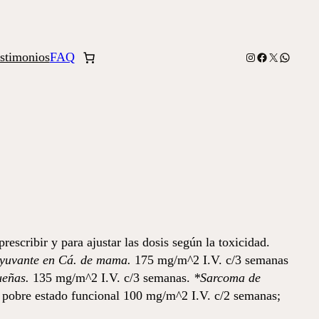
stimonios
FAQ
Instagram
Facebook
X
WhatsA
prescribir y para ajustar las dosis según la toxicidad.
dyuvante en Cá. de mama.
175 mg/m^2 I.V. c/3 semanas
ueñas.
135 mg/m^2 I.V. c/3 semanas.
*Sarcoma de
n pobre estado funcional 100 mg/m^2 I.V. c/2 semanas;