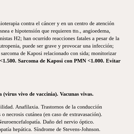
oterapia contra el cáncer y en un centro de atención
snea e hipotensión que requieren tto., angioedema,
nistas H2; han ocurrido reacciones fatales a pesar de la
utropenia, puede ser grave y provocar una infección;
n sarcoma de Kaposi relacionado con sida; monitorizar
ilos <1.500. Sarcoma de Kaposi con PMN <1.000. Evitar
 (virus vivo de vaccinia). Vacunas vivas.
i­lidad. Anafilaxia. Trastornos de la conducción
 o necrosis cutánea (en caso de extravasación).
Neuroencefalopatía. Daño del nervio óptico.
alopatía hepática. Síndrome de Stevens-Johnson.