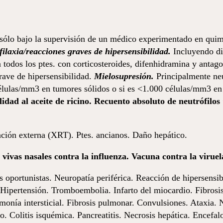
sólo bajo la supervisión de un médico experimentado en quimi
ilaxia/reacciones graves de hiper­sen­si­bi­lidad.
Incluyendo di
 todos los ptes. con corticosteroides, difenhidramina y antago
e de hiper­sen­si­bi­lidad.
Mielosupresión.
Principalmente ne
 células/mm3 en tumores sólidos o si es <1.000 células/mm3 e
­bi­lidad al aceite de ricino. Recuento absoluto de neutróf
ación externa (XRT). Ptes. ancianos. Daño hepático.
vivas nasales contra la influenza. Vacuna contra la viruela
oportunistas. Neuropatía periférica. Reacción de hiper­sen­si­b
 Hipertensión. Tromboembolia. Infarto del miocardio. Fibrosis
onía intersticial. Fibrosis pulmonar. Convulsiones. Ataxia. 
ico. Colitis isquémica. Pancreatitis. Necrosis hepática. Encef