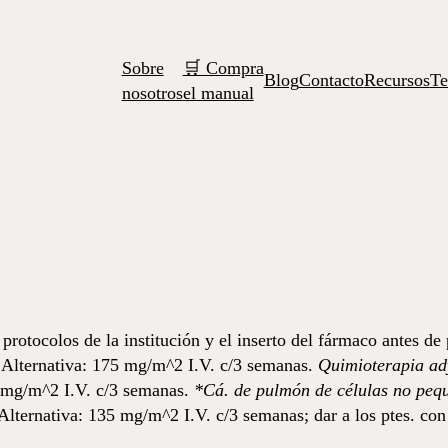
Sobre
🛒 Compra
Blog
Contacto
Recursos
Te
nosotros
el manual
 protocolos de la institución y el inserto del fármaco antes de 
 Alternativa: 175 mg/m^2 I.V. c/3 semanas.
Quimioterapia a
 mg/m^2 I.V. c/3 semanas.
*Cá. de pulmón de células no peq
lternativa: 135 mg/m^2 I.V. c/3 semanas; dar a los ptes. co