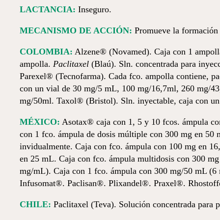
LACTANCIA:
Inseguro.
MECANISMO DE ACCIÓN:
Promueve la formación e 
COLOMBIA:
Alzene® (Novamed). Caja con 1 ampoll
ampolla.
Paclitaxel
(Blaú). Sln. concentrada para inyec
Parexel® (Tecnofarma). Cada fco. ampolla contiene, pa
con un vial de 30 mg/5 mL, 100 mg/16,7ml, 260 mg/43
mg/50ml. Taxol® (Bristol). Sln. inyectable, caja con u
MÉXICO:
Asotax® caja con 1, 5 y 10 fcos. ámpula co
con 1 fco. ámpula de dosis múltiple con 300 mg en 50
invidualmente. Caja con fco. ámpula con 100 mg en 16
en 25 mL. Caja con fco. ámpula multidosis con 300 m
mg/mL). Caja con 1 fco. ámpula con 300 mg/50 mL (6 m
Infusomat®. Paclisan®. Plixandel®. Praxel®. Rhosto
CHILE:
Paclitaxel (Teva). Solución concentrada para 