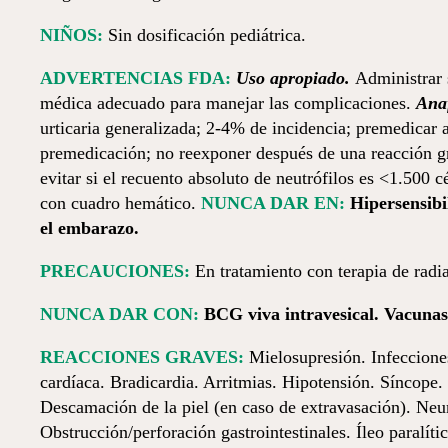
NIÑOS:
Sin dosificación pediátrica.
ADVERTENCIAS FDA:
Uso apropiado.
Administrar 
médica adecuado para manejar las complicaciones.
Anaf
urticaria generalizada; 2-4% de incidencia; premedicar a
premedicación; no reexponer después de una reacción grav
evitar si el recuento absoluto de neutrófilos es <1.500
con cuadro hemático.
NUNCA DAR EN:
Hiper­sen­si
el embarazo.
PRECAUCIONES:
En tratamiento con terapia de radi
NUNCA DAR CON:
BCG viva intravesical. Vacunas 
REACCIONES GRAVES:
Mielosupresión. Infecciones 
cardíaca. Bradicardia. Arritmias. Hipotensión. Síncope.
Descamación de la piel (en caso de extravasación). Neum
Obstrucción/perforación gastrointestinales. Íleo paralít