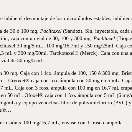
inhibe el desmontaje de los microtúbulos estables, inhibiendo
a de 30 ó 100 mg.
Paclitaxel
(Sandoz). Sln. inyectable, cada
ción, caja con un vial de 30, 100 y 300 mg.
Paclitaxel
(Biopas
clitaxel 30 mg/5 mL, 100 mg/16,7ml y 150 mg/25ml. Caja con
,3 mL y 300 mg/50ml. Tarckotaxel® (Merck). Caja con una 
n vial de 30 mg/5 mL.
n 30 mg. Caja con 1 fco. ámpula de 100, 150 ó 300 mg. Bris
 mL. Cryoxet® caja con fco. ámpula con 30 mg en 5 mL. Caj
,7 mL. Caja con 3 fcos. ámpula con 100 mg en 16,7 mL empa
g en 50 mL. Ofoxel® caja con 1 fco. ámpula con 5 mL (6 mg/
g/mL) y equipo venoclisis libre de polivinilcloruro (PVC) 
ffe®…
perfusión x 100 mg/16,7 mL, envase con 1 frasco ampolla.