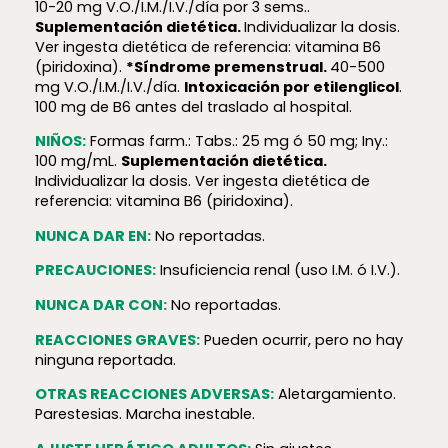
10-20 mg V.O./I.M./I.V./día por 3 sems..
Suplementación dietética.
Individualizar la dosis.
Ver ingesta dietética de referencia: vitamina B6
(piridoxina).
*Síndrome premenstrual.
40-500
mg V.O./I.M./I.V./día.
Intoxicación por etilenglicol
.
100 mg de B6 antes del traslado al hospital.
NIÑOS:
Formas farm.: Tabs.: 25 mg ó 50 mg; Iny.:
100 mg/mL.
Suplementación dietética.
Individualizar la dosis. Ver ingesta dietética de
referencia: vitamina B6 (piridoxina).
NUNCA DAR EN:
No reportadas.
PRECAUCIONES:
Insuficiencia renal (uso I.M. ó I.V.).
NUNCA DAR CON:
No reportadas.
REACCIONES GRAVES:
Pueden ocurrir, pero no hay
ninguna reportada.
OTRAS REACCIONES ADVERSAS:
Aletargamiento.
Parestesias. Marcha inestable.