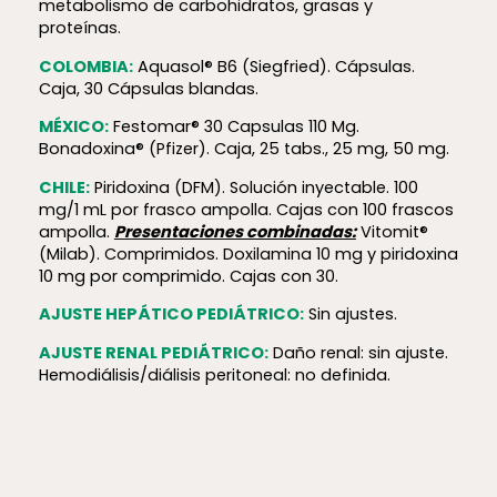
metabolismo de carbohidratos, grasas y
proteínas.
COLOMBIA:
Aquasol® B6 (Siegfried). Cápsulas.
Caja, 30 Cápsulas blandas.
MÉXICO:
Festomar® 30 Capsulas 110 Mg.
Bonadoxina® (Pfizer). Caja, 25 tabs., 25 mg, 50 mg.
CHILE:
Piridoxina (DFM). Solución inyectable. 100
mg/1 mL por frasco ampolla. Cajas con 100 frascos
ampolla.
Presentaciones combinadas:
Vitomit®
(Milab). Comprimidos. Doxilamina 10 mg y piridoxina
10 mg por comprimido. Cajas con 30.
AJUSTE HEPÁTICO PEDIÁTRICO:
Sin ajustes.
AJUSTE RENAL PEDIÁTRICO:
Daño renal: sin ajuste.
Hemodiálisis/diálisis peritoneal: no definida.