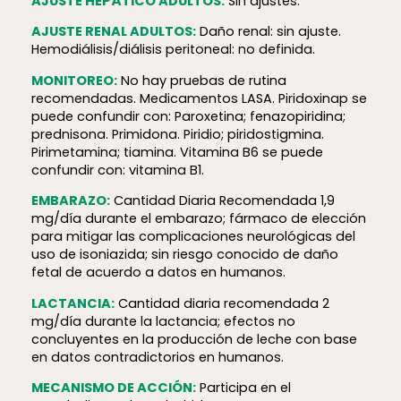
AJUSTE HEPÁTICO ADULTOS:
Sin ajustes.
AJUSTE RENAL ADULTOS:
Daño renal: sin ajuste.
Hemodiálisis/diálisis peritoneal: no definida.
MONITOREO:
No hay pruebas de rutina
recomendadas. Medicamentos LASA. Piridoxinap se
puede confundir con: Paroxetina; fenazopiridina;
prednisona. Primidona. Piridio; piridostigmina.
Pirimetamina; tiamina. Vitamina B6 se puede
confundir con: vitamina B1.
EMBARAZO:
Cantidad Diaria Recomendada 1,9
mg/día durante el embarazo; fármaco de elección
para mitigar las complicaciones neurológicas del
uso de isoniazida; sin riesgo conocido de daño
fetal de acuerdo a datos en humanos.
LACTANCIA:
Cantidad diaria recomendada 2
mg/día durante la lactancia; efectos no
concluyentes en la producción de leche con base
en datos contradictorios en humanos.
MECANISMO DE ACCIÓN:
Participa en el