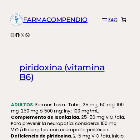
Saltar
al
FARMACOMPENDIO
FAQ
contenido
Instagram
Facebook
X
WhatsApp
piridoxina (vitamina
B6)
ADULTOS:
Formas farm.: Tabs.: 25 mg, 50 mg, 100
mg, 250 mg ó 500 mg; Iny.: 100 mg/mL.
Complemento de isoniazida.
25-50 mg V.O./día.
Para prevenir la neuropatía; considerar 100 mg
V.O./día en ptes. con neuropatía periférica.
Deficiencia de piridoxina.
2-5 mg V.O./día. Inicio: