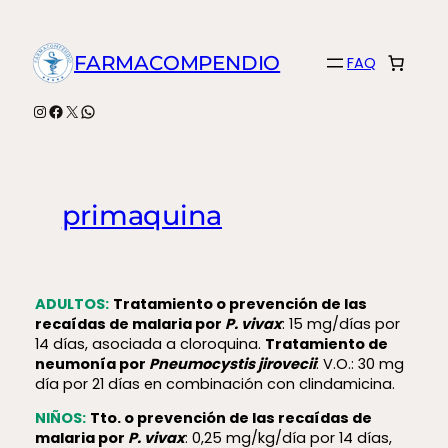
Saltar
al
FARMACOMPENDIO
FAQ
contenido
Instagram
Facebook
X
WhatsApp
primaquina
ADULTOS:
Tratamiento o prevención de las
recaídas de malaria por
P. vivax
: 15 mg/días por
14 días, asociada a cloroquina.
Tratamiento de
neumonía por
Pneumocystis jirovecii
: V.O.: 30 mg
día por 21 días en combinación con clindamicina.
NIÑOS:
Tto. o prevención de las recaídas de
malaria por
P. vivax
: 0,25 mg/kg/día por 14 días,