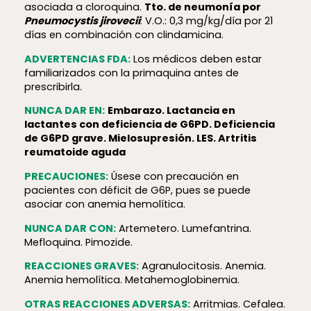
asociada a cloroquina.
Tto. de neumonía por
Pneumocystis jirovecii
: V.O.: 0,3 mg/kg/día por 21
días en combinación con clindamicina.
ADVERTENCIAS FDA:
Los médicos deben estar
familiarizados con la primaquina antes de
prescribirla.
NUNCA DAR EN:
Embarazo. Lactancia en
lactantes con deficiencia de G6PD. Deficiencia
de G6PD grave. Mielosupresión. LES. Artritis
reumatoide aguda
PRECAUCIONES:
Úsese con precaución en
pacientes con déficit de G6P, pues se puede
asociar con anemia hemolítica.
NUNCA DAR CON:
Artemetero. Lumefantrina.
Mefloquina. Pimozide.
REACCIONES GRAVES:
Agranulocitosis. Anemia.
Anemia hemolítica. Metahemoglobinemia.
OTRAS REACCIONES ADVERSAS:
Arritmias. Cefalea.