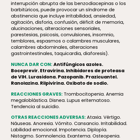
interrupción abrupta de las benzodiacepinas o los
barbitúricos, puede provocar un síndrome de
abstinencia que incluye irritabilidad, ansiedad,
agitación, disforia, confusión, déficit de memoria,
alucinaciones, alteraciones sensoriales,
parestesias, psicosis, convulsiones, insomnio,
temblores, espasmos o calambres musculares,
calambres abdominales, alteraciones
gastrointestinales, taquicardia, diaforesis).
NUNCA DAR CON:
Antifúngicos azoles.
Boceprevir. Etravirina. Inhibidores de proteasa
de VIH. Lurasidona. Pazopanib. Prazicuantel.
Ranolazina. Rilpivirina. Oxibato de sodio.
REACCIONES GRAVES:
Trombocitopenia. Anemia
megaloblástica. Disnea. Lupus eritematoso.
Tendencia al suicidio.
OTRAS REACCIONES ADVERSAS:
Ataxia. Vértigo.
Náuseas. Anorexia. Vómito. Cansancio. Irritabilidad.
Labilidad emocional. Impotencia. Diplopía.
Nistagmo. Somnolencia. Exantema. Osteopenia.