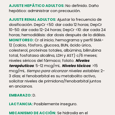
AJUSTE HEPÁTICO ADULTOS:
No definido. Daño
hepático: administrar con precaución.
AJUSTE RENAL ADULTOS:
Ajustar la frecuencia de
dosificación. DepCr <50: dar cada 12 horas; DepCr
10-50: dar cada 12-24 horas; DepCr <10: dar cada 24
horas; hemodiálisis: dar dosis después de la diálisis.
MONITOREO:
Cr al inicio; hemograma y perfil SMA-
12 (calcio, fósforo, glucosa, BUN, ácido úrico,
colesterol, proteínas totales, albúmina, bilirrubina
total, fosfatasa alcalina, LDH y AST) c/6 meses;
niveles séricos del fármaco; folato.
Niveles
terapéuticos
: 5-12 mcg/mL.
Niveles tóxicos
: >15
mcg/mL.
tiempo para alcanzar niveles estables:
2-
3 días; el fenobarbital es su metabolito activo,
solicitar niveles de primidona/fenobarbital juntos
en ancianos.
EMBARAZO:
D.
LACTANCIA:
Posiblemente inseguro.
MECANISMO DE ACCIÓN:
Se hidroxila en el