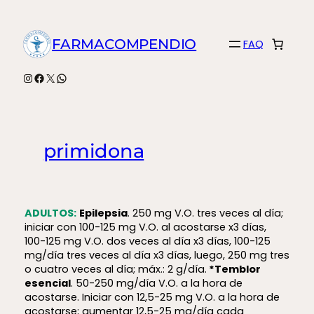
Saltar
al
FARMACOMPENDIO
FAQ
contenido
Instagram
Facebook
X
WhatsApp
primidona
ADULTOS:
Epilepsia
. 250 mg V.O. tres veces al día;
iniciar con 100-125 mg V.O. al acostarse x3 días,
100-125 mg V.O. dos veces al día x3 días, 100-125
mg/día tres veces al día x3 días, luego, 250 mg tres
o cuatro veces al día; máx.: 2 g/día.
*Temblor
esencial
. 50-250 mg/día V.O. a la hora de
acostarse. Iniciar con 12,5-25 mg V.O. a la hora de
acostarse; aumentar 12,5-25 mg/día cada