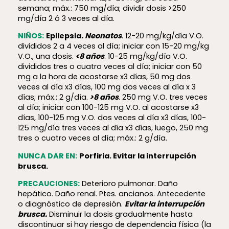
semana; máx.: 750 mg/día; dividir dosis >250
mg/día 2 ó 3 veces al día.
NIÑOS:
Epilepsia
. Neonatos
. 12-20 mg/kg/día V.O.
divididos 2 a 4 veces al día; iniciar con 15-20 mg/kg
V.O., una dosis.
<8 años
. 10-25 mg/kg/día V.O.
divididos tres o cuatro veces al día; iniciar con 50
mg a la hora de acostarse x3 días, 50 mg dos
veces al día x3 días, 100 mg dos veces al día x 3
días; máx.: 2 g/día.
>8 años
. 250 mg V.O. tres veces
al día; iniciar con 100-125 mg V.O. al acostarse x3
días, 100-125 mg V.O. dos veces al día x3 días, 100-
125 mg/día tres veces al día x3 días, luego, 250 mg
tres o cuatro veces al día; máx.: 2 g/día.
NUNCA DAR EN:
Porfiria. Evitar la interrupción
brusca.
PRECAUCIONES:
Deterioro pulmonar. Daño
hepático. Daño renal. Ptes. ancianos. Antecedente
o diagnóstico de depresión.
Evitar la interrupción
brusca.
Disminuir la dosis gradualmente hasta
discontinuar si hay riesgo de dependencia física (la