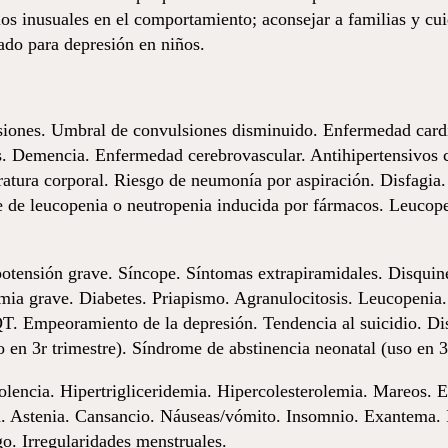
ios inusuales en el comportamiento; aconsejar a familias y cu
ado para depresión en niños.
siones. Umbral de convulsiones disminuido. Enfermedad cardi
os. Demencia. Enfermedad cerebrovascular. Antihipertensivos
ratura corporal. Riesgo de neumonía por aspiración. Disfagia.
 de leucopenia o neutropenia inducida por fármacos. Leucop
otensión grave. Síncope. Síntomas extrapiramidales. Disquine
ia grave. Diabetes. Priapismo. Agranulocitosis. Leucopenia. 
QT. Empeoramiento de la depresión. Tendencia al suicidio. Di
en 3r trimestre). Síndrome de abstinencia neonatal (uso en 3r
encia. Hipertrigliceridemia. Hipercolesterolemia. Mareos. Es
. Astenia. Cansancio. Náuseas/vómito. Insomnio. Exantema. Ir
o. Irregularidades menstruales.