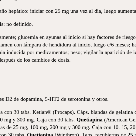
año hepático: iniciar con 25 mg una vez al día, luego aument
s: no definido.
camente; glucemia en ayunas al inicio si hay factores de riesgo
xamen con lámpara de hendidura al inicio, luego c/6 meses; h
ia inducida por medicamentos; peso; vigilar la aparición de id
 después de los cambios de dosis.
es D2 de dopamina, 5-HT2 de serotonina y otros.
a con 30 tabs. Ketian®
(Procaps). Cáps. blandas de gelatina
00 mg y 300 mg. Caja con 30 tabs.
Quetiapina
(American Gen
tas de 25 mg, 100 mg, 200 mg y 300 mg. Caja con 10, 15, 20,
con 30 tabs.
Quetiapina
(Winthrop). Tabs. recubiertas de 25