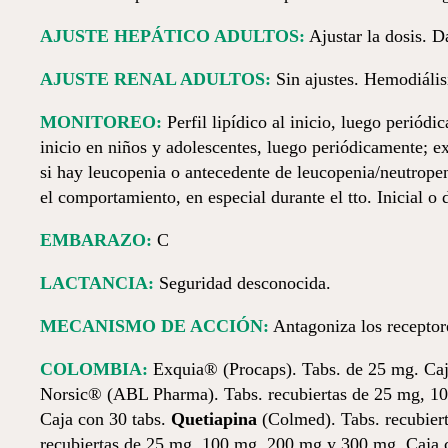
AJUSTE HEPÁTICO ADULTOS:
Ajustar la dosis. D
AJUSTE RENAL ADULTOS:
Sin ajustes. Hemodiálisi
MONITOREO:
Perfil lipídico al inicio, luego periódi
inicio en niños y adolescentes, luego periódicamente; e
si hay leucopenia o antecedente de leucopenia/neutropen
el comportamiento, en especial durante el tto. Inicial o
EMBARAZO:
C
LACTANCIA:
Seguridad desconocida.
MECANISMO DE ACCIÓN:
Antagoniza los receptor
COLOMBIA:
Exquia® (Procaps). Tabs. de 25 mg. Caj
Norsic® (ABL Pharma). Tabs. recubiertas de 25 mg, 1
Caja con 30 tabs.
Quetiapina
(Colmed). Tabs. recubier
recubiertas de 25 mg, 100 mg, 200 mg y 300 mg. Caja 