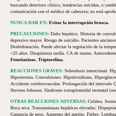
buscando deterioro clínico, tendencias suicidas, o camb
comunicación con el médico de cabecera; no está aprob
NUNCA DAR EN:
Evitar la interrupción brusca.
PRECAUCIONES:
Daño hepático. Historia de convul
depresivo mayor. Riesgo de suicidio. Pacientes ancian
Deshidratación. Puede afectar la regulación de la tempe
<25 años. Disquinesia tardía. CA de mama. Antecedente
Fenotiazinas. Triptorelina.
REACCIONES GRAVES:
Sobredosis intencional. Hip
Hipertermia. Convulsiones. Hipotiroidismo. Hiperglucem
Accidente cerebrovascular. Prolongación del intervalo 
Stevens-Johnson. Síndrome extrapiramidal neonatal (uso 
OTRAS REACCIONES ADVERSAS:
Cefalea. Somnol
Boca seca. Transaminasas hepáticas elevadas. Dispepsia
Ganancia de peso. Aumento del apetito. Fiebre. Lumbag