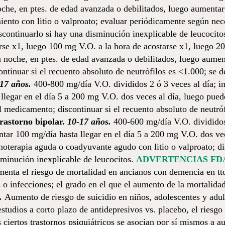
che, en ptes. de edad avanzada o debilitados, luego aumenta
to con litio o valproato; evaluar periódicamente según nece
iscontinuarlo si hay una disminución inexplicable de leucocito
arse x1, luego 100 mg V.O. a la hora de acostarse x1, luego 
da noche, en ptes. de edad avanzada o debilitados, luego aum
continuar si el recuento absoluto de neutrófilos es <1.000; se
-17 años.
400-800 mg/día V.O. divididos 2 ó 3 veces al día; i
 llegar en el día 5 a 200 mg V.O. dos veces al día, luego pu
medicamento; discontinuar si el recuento absoluto de neutrófi
rastorno bipolar.
10-17 años.
400-600 mg/día V.O. divididos 
ntar 100 mg/día hasta llegar en el día 5 a 200 mg V.O. dos v
erapia aguda o coadyuvante agudo con litio o valproato; disc
sminución inexplicable de leucocitos.
ADVERTENCIAS FD
enta el riesgo de mortalidad en ancianos con demencia en tto.
o infecciones; el grado en el que el aumento de la mortalidad 
o.
Aumento de riesgo de suicidio en niños, adolescentes y adul
 estudios a corto plazo de antidepresivos vs. placebo, el riesg
ciertos trastornos psiquiátricos se asocian por sí mismos a aum