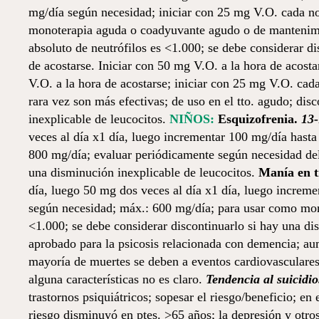
mg/día según necesidad; iniciar con 25 mg V.O. cada no
monoterapia aguda o coadyuvante agudo o de mantenimien
absoluto de neutrófilos es <1.000; se debe considerar d
de acostarse. Iniciar con 50 mg V.O. a la hora de acost
V.O. a la hora de acostarse; iniciar con 25 mg V.O. ca
rara vez son más efectivas; de uso en el tto. agudo; dis
inexplicable de leucocitos.
NIÑOS:
Esquizofrenia.
13
veces al día x1 día, luego incrementar 100 mg/día hasta
800 mg/día; evaluar periódicamente según necesidad del 
una disminución inexplicable de leucocitos.
Manía en t
día, luego 50 mg dos veces al día x1 día, luego increme
según necesidad; máx.: 600 mg/día; para usar como monot
<1.000; se debe considerar discontinuarlo si hay una di
aprobado para la psicosis relacionada con demencia; aum
mayoría de muertes se deben a eventos cardiovasculares 
alguna características no es claro.
Tendencia al suicidi
trastornos psiquiátricos; sopesar el riesgo/beneficio; en
riesgo disminuyó en ptes. >65 años; la depresión y otros 