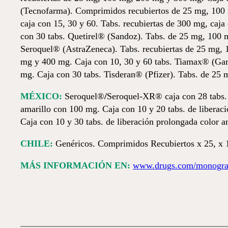
(Tecnofarma). Comprimidos recubiertos de 25 mg, 100 
caja con 15, 30 y 60. Tabs. recubiertas de 300 mg, ca
con 30 tabs. Quetirel®
(Sandoz). Tabs. de 25 mg, 100 m
Seroquel® (AstraZeneca). Tabs. recubiertas de 25 mg,
mg y 400 mg. Caja con 10, 30 y 60 tabs. Tiamax® (Gar
mg. Caja con 30 tabs. Tisderan® (Pfizer). Tabs. de 25
MÉXICO:
Seroquel®
/
Seroquel-XR® caja con 28 tabs. 
amarillo con 100 mg. Caja con 10 y 20 tabs. de liberac
Caja con 10 y 30 tabs. de liberación prolongada color a
CHILE:
Genéricos. Comprimidos Recubiertos x 25, x 1
MÁS INFORMACIÓN EN:
www.drugs.com/monograp