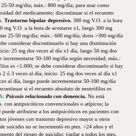
r 25-50 mg/día; máx.: 800 mg/día; para usar como
sidad del medicamento; discontinuar si el recuento
s.
Trastorno bipolar depresivo.
300 mg V.O. a la hora
200 mg V.O. a la hora de acostarse x1, luego 300 mg
entar 25-50 mg/día; máx.: 600 mg/día; dosis >300 mg/día
 debe considerar discontinuarlo si hay una disminución
nicio: 25 mg dos veces al día x1 día, luego 50 mg dos
ede incrementarse 50-100 mg/día según necesidad; máx.:
los es <1.000; se debe considerar discontinuarlo si hay
2 ó 3 veces al día; inicio: 25 mg dos veces al día x1
eces al día, luego puede incrementarse 50-100 mg/día
ontinuar si el recuento absoluto de neutrófilos es
A:
Psicosis relacionada con demencia.
No está
 con antipsicóticos convencionales o atípicos; la
puede atribuirse a los antipsicóticos en pacientes con
tos jóvenes con trastorno depresivo mayor u otros
o de suicidio no se incrementó en ptes. >24 años y el
ento del riesgo de suicidio; vigilar a todos los ptes.