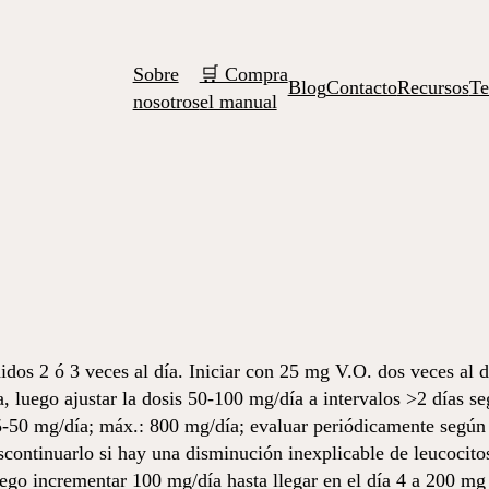
Sobre
🛒 Compra
Blog
Contacto
Recursos
Te
nosotros
el manual
dos 2 ó 3 veces al día. Iniciar con 25 mg V.O. dos veces al d
a, luego ajustar la dosis 50-100 mg/día a intervalos >2 días 
5-50 mg/día; máx.: 800 mg/día; evaluar periódicamente según 
iscontinuarlo si hay una disminución inexplicable de leucocito
luego incrementar 100 mg/día hasta llegar en el día 4 a 200 m