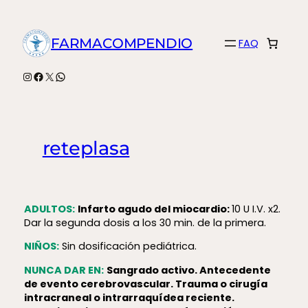
Saltar
al
FARMACOMPENDIO
FAQ
contenido
Instagram
Facebook
X
WhatsApp
reteplasa
ADULTOS:
Infarto agudo del miocardio:
10 U I.V. x2.
Dar la segunda dosis a los 30 min. de la primera.
NIÑOS:
Sin dosificación pediátrica.
NUNCA DAR EN:
Sangrado activo. Antecedente
de evento cerebrovascular. Trauma o cirugía
intracraneal o intrarraquídea reciente.