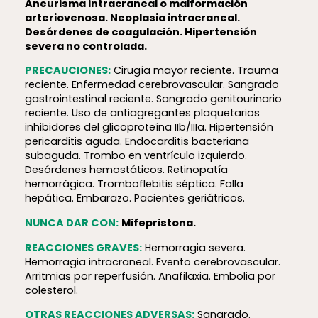
Aneurisma intracraneal o malformación
arteriovenosa. Neoplasia intracraneal.
Desórdenes de coagulación. Hipertensión
severa no controlada.
PRECAUCIONES:
Cirugía mayor reciente. Trauma
reciente. Enfermedad cerebrovascular. Sangrado
gastrointestinal reciente. Sangrado genitourinario
reciente. Uso de antiagregantes plaquetarios
inhibidores del glicoproteína IIb/IIIa. Hipertensión
pericarditis aguda. Endocarditis bacteriana
subaguda. Trombo en ventrículo izquierdo.
Desórdenes hemostáticos. Retinopatía
hemorrágica. Tromboflebitis séptica. Falla
hepática. Embarazo. Pacientes geriátricos.
NUNCA DAR CON:
Mifepristona.
REACCIONES GRAVES:
Hemorragia severa.
Hemorragia intracraneal. Evento cerebrovascular.
Arritmias por reperfusión. Anafilaxia. Embolia por
colesterol.
OTRAS REACCIONES ADVERSAS:
Sangrado.