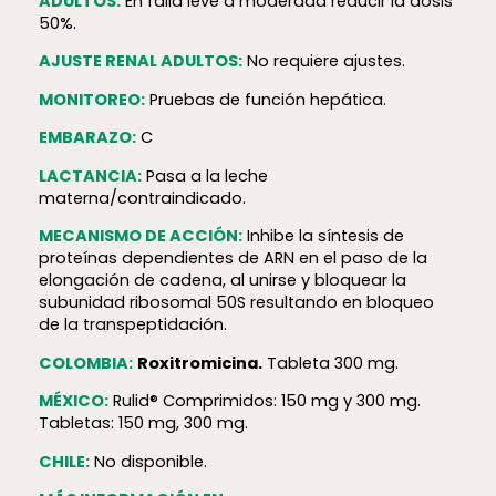
ADULTOS:
En falla leve a moderada reducir la dosis
50%.
AJUSTE RENAL ADULTOS:
No requiere ajustes.
MONITOREO:
Pruebas de función hepática.
EMBARAZO:
C
LACTANCIA:
Pasa a la leche
materna/contraindicado.
MECANISMO DE ACCIÓN:
Inhibe la síntesis de
proteínas dependientes de ARN en el paso de la
elongación de cadena, al unirse y bloquear la
subunidad ribosomal 50S resultando en bloqueo
de la transpeptidación.
COLOMBIA:
Roxitromicina.
Tableta 300 mg.
MÉXICO:
Rulid® Comprimidos: 150 mg y 300 mg.
Tabletas: 150 mg, 300 mg.
CHILE:
No disponible.