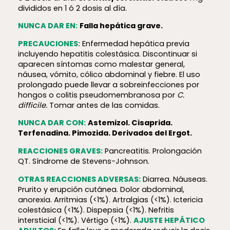
divididos en 1 ó 2 dosis al día.
NUNCA DAR EN:
Falla hepática grave.
PRECAUCIONES:
Enfermedad hepática previa
incluyendo hepatitis colestásica. Discontinuar si
aparecen síntomas como malestar general,
náusea, vómito, cólico abdominal y fiebre. El uso
prolongado puede llevar a sobreinfecciones por
hongos o colitis pseudomembranosa por
C.
difficile.
Tomar antes de las comidas.
NUNCA DAR CON:
Astemizol. Cisaprida.
Terfenadina. Pimozida. Derivados del Ergot.
REACCIONES GRAVES:
Pancreatitis. Prolongación
QT. Síndrome de Stevens-Johnson.
OTRAS REACCIONES ADVERSAS:
Diarrea. Náuseas.
Prurito y erupción cutánea. Dolor abdominal,
anorexia. Arritmias (<1%). Artralgias (<1%). Ictericia
colestásica (<1%). Dispepsia (<1%). Nefritis
intersticial (<1%). Vértigo (<1%).
AJUSTE HEPÁTICO