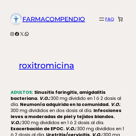
Saltar
al
FARMACOMPENDIO
FAQ
contenido
Instagram
Facebook
X
WhatsApp
roxitromicina
ADULTOS:
Sinusitis faringitis, amigdalitis
bacteriana.
V.O.:
300 mg dividido en 1 ó 2 dosis al
día.
Neumonía adquirida en la comunidad.
V.O.
:
300 mg divididos en dos dosis al día.
Infecciones
leves a moderadas de piel y tejidos blandos.
V.O.:
300 mg divididos en 1 ó 2 dosis al día.
Exacerbación de EPOC.
V.O.:
300 mg divididos en 1
ó 2 dosis al día.
Uretritis/cervicitis.
V.O.:
300 mg